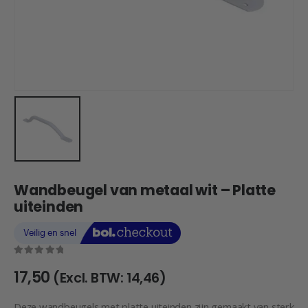
Wandbeugel van metaal wit – Platte
uiteinden
0
out of 5
17,50
(Excl. BTW:
14,46
)
Deze wandbeugels met platte uiteinden zijn gemaakt van sterk