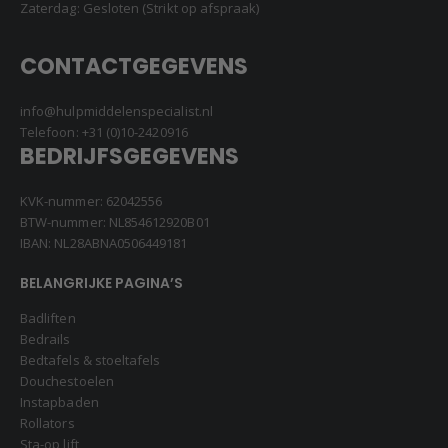
Zaterdag: Gesloten (Strikt op afspraak)
CONTACTGEGEVENS
info@hulpmiddelenspecialist.nl
Telefoon:
+31 (0)10-2420916
BEDRIJFSGEGEVENS
KVK-nummer: 62042556
BTW-nummer: NL854612920B01
IBAN: NL28ABNA0506449181
BELANGRIJKE PAGINA’S
Badliften
Bedrails
Bedtafels & stoeltafels
Douchestoelen
Instapbaden
Rollators
Sta-op lift