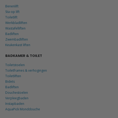
Benenlift
Sta-op lift
Toiletlift
Werkbladliften
Wastafelliften
Badliften
Zwembadliften
Keukenkast liften
BADKAMER & TOILET
Toiletstoelen
Toiletframes & verhogingen
Toiletliften
Bidets
Badliften
Douchestoelen
Verpleegbaden
Instapbaden
AquaPick Monddouche