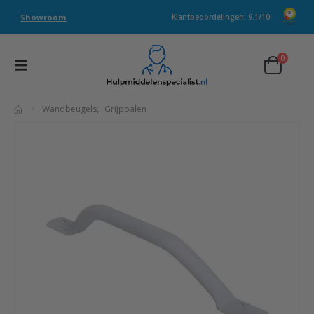
Showroom
Klantbeoordelingen: 9.1/10
0
Wandbeugels
,
Grijppalen