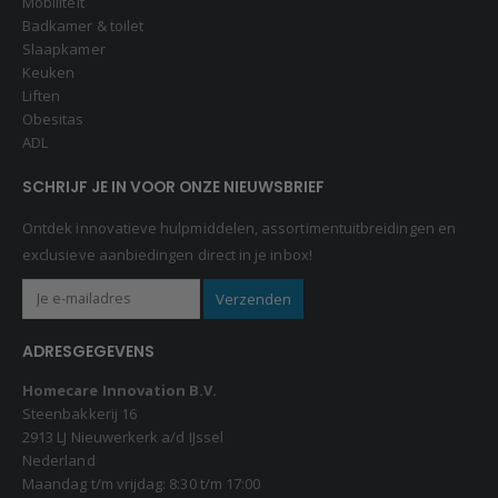
Mobiliteit
Badkamer & toilet
Slaapkamer
Keuken
Liften
Obesitas
ADL
SCHRIJF JE IN VOOR ONZE NIEUWSBRIEF
Ontdek innovatieve hulpmiddelen, assortimentuitbreidingen en
exclusieve aanbiedingen direct in je inbox!
ADRESGEGEVENS
Homecare Innovation B.V.
Steenbakkerij 16
2913 LJ Nieuwerkerk a/d IJssel
Nederland
Maandag t/m vrijdag: 8:30 t/m 17:00