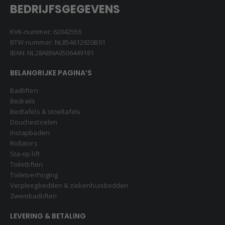
BEDRIJFSGEGEVENS
KVK-nummer: 62042556
BTW-nummer: NL854612920B01
IBAN: NL28ABNA0506449181
BELANGRIJKE PAGINA’S
Badliften
Bedrails
Bedtafels & stoeltafels
Douchestoelen
Instapbaden
Rollators
Sta-op lift
Toiletliften
Toiletverhoging
Verpleegbedden & ziekenhuisbedden
Zwembadliften
LEVERING & BETALING