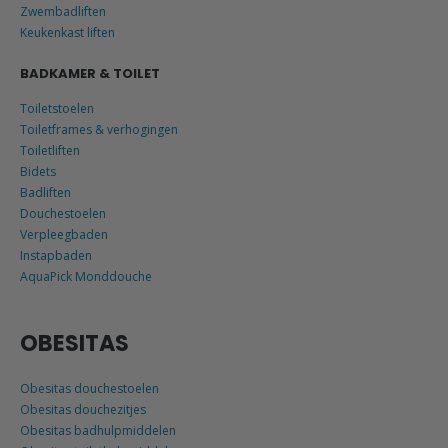
Zwembadliften
Keukenkast liften
BADKAMER & TOILET
Toiletstoelen
Toiletframes & verhogingen
Toiletliften
Bidets
Badliften
Douchestoelen
Verpleegbaden
Instapbaden
AquaPick Monddouche
OBESITAS
Obesitas douchestoelen
Obesitas douchezitjes
Obesitas badhulpmiddelen