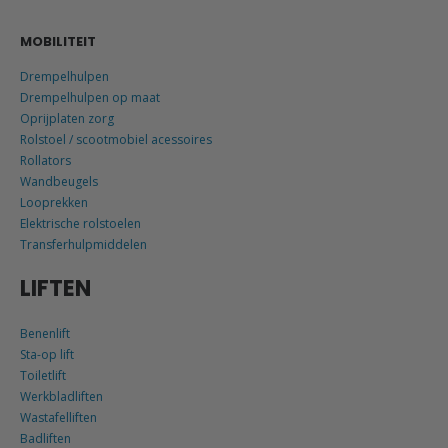
MOBILITEIT
Drempelhulpen
Drempelhulpen op maat
Oprijplaten zorg
Rolstoel / scootmobiel acessoires
Rollators
Wandbeugels
Looprekken
Elektrische rolstoelen
Transferhulpmiddelen
LIFTEN
Benenlift
Sta-op lift
Toiletlift
Werkbladliften
Wastafelliften
Badliften