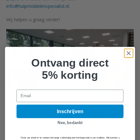
info@hulpmiddelenspecialist.nl
.
Wij helpen u graag verder!
Ontvang direct
5% korting
Email
Inschrijven
Nee, bedankt
*Door uw email in te voeren ontvangt u éénmalig een kortingscode in uw mailbox. Wij kunnen u