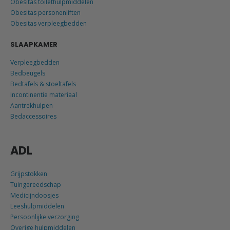
Obesitas toilethulpmiddelen
Obesitas personenliften
Obesitas verpleegbedden
SLAAPKAMER
Verpleegbedden
Bedbeugels
Bedtafels & stoeltafels
Incontinentie materiaal
Aantrekhulpen
Bedaccessoires
ADL
Grijpstokken
Tuingereedschap
Medicijndoosjes
Leeshulpmiddelen
Persoonlijke verzorging
Overige hulpmiddelen