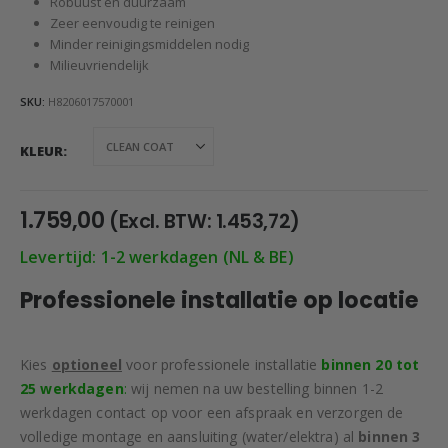
Robuust en duurzaam
Zeer eenvoudig te reinigen
Minder reinigingsmiddelen nodig
Milieuvriendelijk
SKU:
H8206017570001
KLEUR
1.759,00
(Excl. BTW:
1.453,72
)
Levertijd: 1-2 werkdagen (NL & BE)
Professionele installatie op locatie
Kies
optioneel
voor professionele installatie
binnen 20 tot
25 werkdagen
:
wij nemen na uw bestelling binnen 1-2
werkdagen contact op voor een afspraak en verzorgen de
volledige montage en aansluiting (water/elektra) al
binnen 3