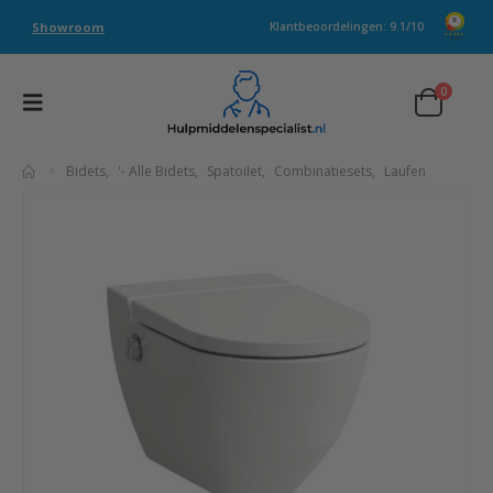
Showroom
Klantbeoordelingen: 9.1/10
0
Bidets
,
'- Alle Bidets
,
Spatoilet
,
Combinatiesets
,
Laufen