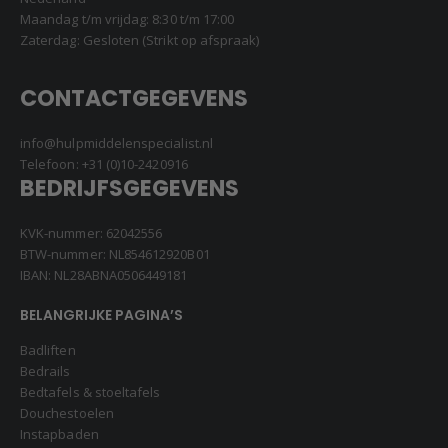
Maandag t/m vrijdag: 8:30 t/m 17:00
Zaterdag: Gesloten (Strikt op afspraak)
CONTACTGEGEVENS
info@hulpmiddelenspecialist.nl
Telefoon:
+31 (0)10-2420916
BEDRIJFSGEGEVENS
KVK-nummer: 62042556
BTW-nummer: NL854612920B01
IBAN: NL28ABNA0506449181
BELANGRIJKE PAGINA’S
Badliften
Bedrails
Bedtafels & stoeltafels
Douchestoelen
Instapbaden