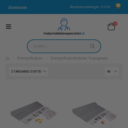
Showroom
Klantbeoordelingen: 9.1/10
0
Drempelhulpen
Drempelhulp Modulair Trapsgewijs
Dit
Dit