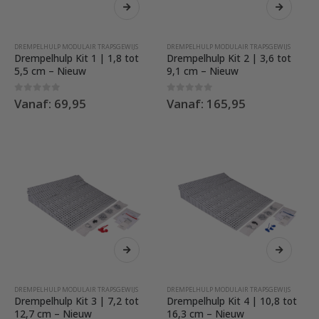
product
product
heeft
heeft
meerdere
meerdere
DREMPELHULP MODULAIR TRAPSGEWIJS
DREMPELHULP MODULAIR TRAPSGEWIJS
variaties.
variaties.
Drempelhulp Kit 1 | 1,8 tot
Drempelhulp Kit 2 | 3,6 tot
Deze
Deze
5,5 cm – Nieuw
9,1 cm – Nieuw
optie
optie
kan
kan
0
out of 5
0
out of 5
Vanaf:
69,95
Vanaf:
165,95
gekozen
gekozen
worden
worden
op
op
de
de
productpagina
productpag
Dit
Dit
product
product
heeft
heeft
meerdere
meerdere
DREMPELHULP MODULAIR TRAPSGEWIJS
DREMPELHULP MODULAIR TRAPSGEWIJS
variaties.
variaties.
Drempelhulp Kit 3 | 7,2 tot
Drempelhulp Kit 4 | 10,8 tot
Deze
Deze
12,7 cm – Nieuw
16,3 cm – Nieuw