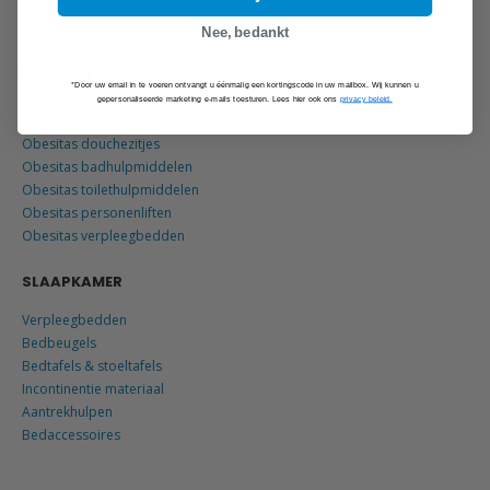
Nee, bedankt
OBESITAS
*Door uw email in te voeren ontvangt u éénmalig een kortingscode in uw mailbox. Wij kunnen u
gepersonaliseerde marketing e-mails toesturen. Lees hier ook ons
privacy beleid.
Obesitas douchestoelen
Obesitas douchezitjes
Obesitas badhulpmiddelen
Obesitas toilethulpmiddelen
Obesitas personenliften
Obesitas verpleegbedden
SLAAPKAMER
Verpleegbedden
Bedbeugels
Bedtafels & stoeltafels
Incontinentie materiaal
Aantrekhulpen
Bedaccessoires