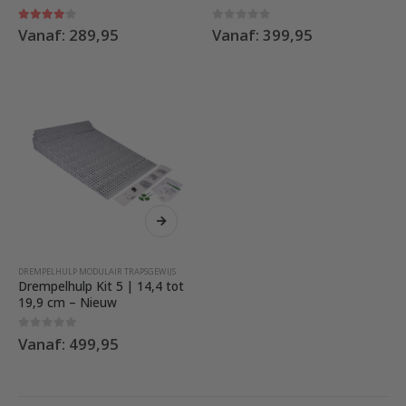
optie
optie
kan
kan
4.00
out of 5
0
out of 5
Vanaf:
289,95
Vanaf:
399,95
gekozen
gekozen
worden
worden
op
op
de
de
productpagina
productpag
Dit
product
heeft
meerdere
DREMPELHULP MODULAIR TRAPSGEWIJS
variaties.
Drempelhulp Kit 5 | 14,4 tot
Deze
19,9 cm – Nieuw
optie
kan
0
out of 5
Vanaf:
499,95
gekozen
worden
op