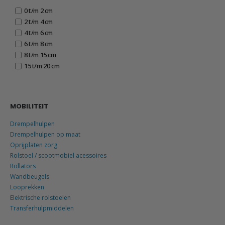
0 t/m 2 cm
2 t/m 4 cm
4 t/m 6 cm
6 t/m 8 cm
8 t/m 15 cm
15 t/m 20 cm
MOBILITEIT
Drempelhulpen
Drempelhulpen op maat
Oprijplaten zorg
Rolstoel / scootmobiel acessoires
Rollators
Wandbeugels
Looprekken
Elektrische rolstoelen
Transferhulpmiddelen