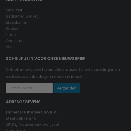
Mobiliteit
Badkamer & toilet
Slaapkamer
Keuken
Liften
Obesitas
ADL
SCHRIJF JE IN VOOR ONZE NIEUWSBRIEF
Ontdek innovatieve hulpmiddelen, assortimentuitbreidingen en
exclusieve aanbiedingen direct in je inbox!
ADRESGEGEVENS
Homecare Innovation B.V.
Steenbakkerij 16
2913 LJ Nieuwerkerk a/d IJssel
Nederland