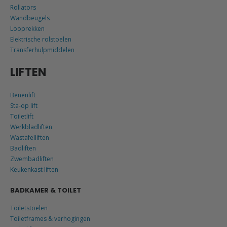
Rollators
Wandbeugels
Looprekken
Elektrische rolstoelen
Transferhulpmiddelen
LIFTEN
Benenlift
Sta-op lift
Toiletlift
Werkbladliften
Wastafelliften
Badliften
Zwembadliften
Keukenkast liften
BADKAMER & TOILET
Toiletstoelen
Toiletframes & verhogingen