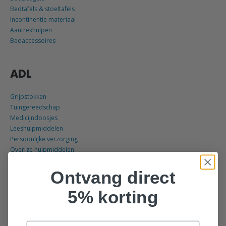
Bedtafels & stoeltafels
Incontinentie materiaal
Aantrekhulpen
Bedaccessoires
ADL
Grijpstokken
Tuingereedschap
Medicijndoosjes
Leeshulpmiddelen
Persoonlijke verzorging
Overige hulpmiddelen
KEUKEN
Ontvang direct
Aangepast bestek
5% korting
Aangepaste borden
Openers
Kledingbescherming
Email