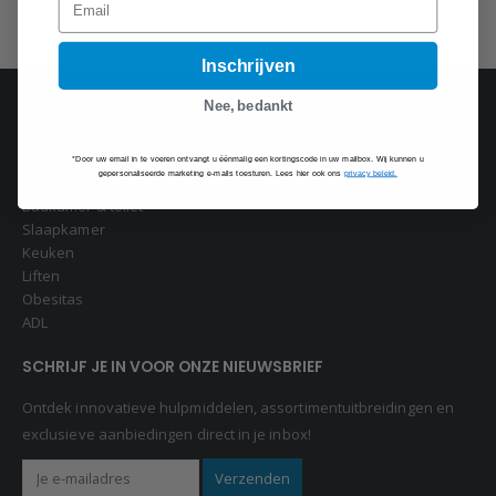
Keukenaccessoires
Inschrijven
Nee, bedankt
ONZE PRODUCTEN
*Door uw email in te voeren ontvangt u éénmalig een kortingscode in uw mailbox. Wij kunnen u
gepersonaliseerde marketing e-mails toesturen. Lees hier ook ons
privacy beleid.
Mobiliteit
Badkamer & toilet
Slaapkamer
Keuken
Liften
Obesitas
ADL
SCHRIJF JE IN VOOR ONZE NIEUWSBRIEF
Ontdek innovatieve hulpmiddelen, assortimentuitbreidingen en
exclusieve aanbiedingen direct in je inbox!