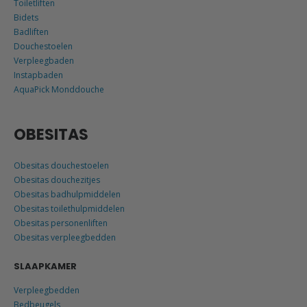
Toiletliften
Bidets
Badliften
Douchestoelen
Verpleegbaden
Instapbaden
AquaPick Monddouche
OBESITAS
Obesitas douchestoelen
Obesitas douchezitjes
Obesitas badhulpmiddelen
Obesitas toilethulpmiddelen
Obesitas personenliften
Obesitas verpleegbedden
SLAAPKAMER
Verpleegbedden
Bedbeugels