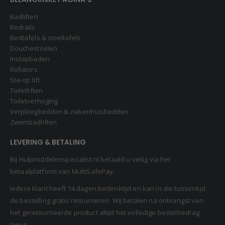
Badliften
Bedrails
Bedtafels & stoeltafels
Douchestoelen
Instapbaden
Rollators
Sta-op lift
Toiletliften
Toiletverhoging
Verpleegbedden & ziekenhuisbedden
Zwembadliften
LEVERING & BETALING
Bij Hulpmiddelenspecialist.nl betaald u veilig via het
betaalplatform van MultiSafePay.
Iedere klant heeft 14 dagen bedenktijd en kan in die tussentijd
de bestelling gratis retourneren. Wij betalen na ontvangst van
het geretourneerde product altijd het volledige bestelbedrag
terug.