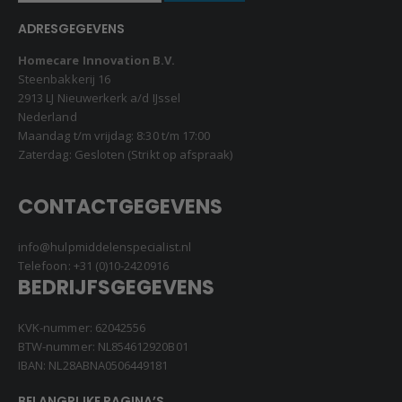
ADRESGEGEVENS
Homecare Innovation B.V.
Steenbakkerij 16
2913 LJ Nieuwerkerk a/d IJssel
Nederland
Maandag t/m vrijdag: 8:30 t/m 17:00
Zaterdag: Gesloten (Strikt op afspraak)
CONTACTGEGEVENS
info@hulpmiddelenspecialist.nl
Telefoon:
+31 (0)10-2420916
BEDRIJFSGEGEVENS
KVK-nummer: 62042556
BTW-nummer: NL854612920B01
IBAN: NL28ABNA0506449181
BELANGRIJKE PAGINA’S