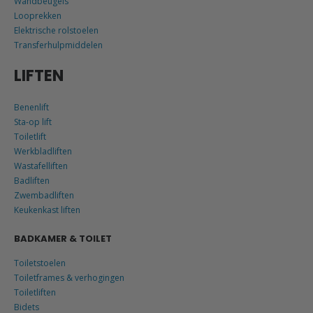
Wandbeugels
Looprekken
Elektrische rolstoelen
Transferhulpmiddelen
LIFTEN
Benenlift
Sta-op lift
Toiletlift
Werkbladliften
Wastafelliften
Badliften
Zwembadliften
Keukenkast liften
BADKAMER & TOILET
Toiletstoelen
Toiletframes & verhogingen
Toiletliften
Bidets