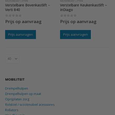
KEUKENKAST LIFTEN
KEUKENKAST LIFTEN
Verstelbare Bovenkastlift –
Verstelbare Keukenkastlift –
Verti 840
InDiago
0
out of 5
0
out of 5
Prijs op aanvraag
Prijs op aanvraag
Prijs aanvragen
Prijs aanvragen
MOBILITEIT
Drempelhulpen
Drempelhulpen op maat
Oprijplaten zorg
Rolstoel / scootmobiel acessoires
Rollators