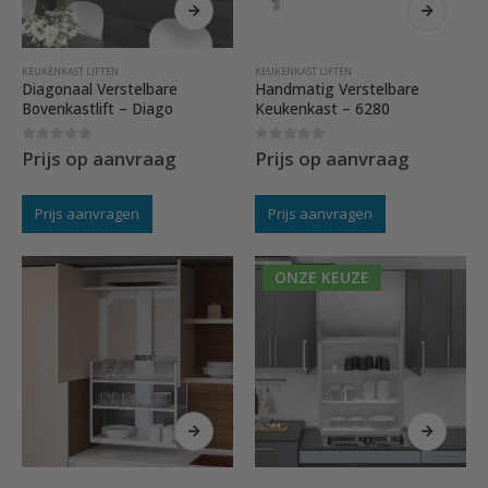
KEUKENKAST LIFTEN
KEUKENKAST LIFTEN
Diagonaal Verstelbare
Handmatig Verstelbare
Bovenkastlift – Diago
Keukenkast – 6280
0
out of 5
0
out of 5
Prijs op aanvraag
Prijs op aanvraag
Prijs aanvragen
Prijs aanvragen
ONZE KEUZE