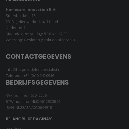
Homecare Innovation B.V.
Steenbakkerij 16
2913 LJ Nieuwerkerk a/d IJssel
Nederland
Maandag t/m vrijdag: 8:30 t/m 17:00
Zaterdag: Gesloten (Strikt op afspraak)
CONTACTGEGEVENS
info@hulpmiddelenspecialist.nl
Telefoon:
+31 (0)10-2420916
BEDRIJFSGEGEVENS
KVK-nummer: 62042556
BTW-nummer: NL854612920B01
IBAN: NL28ABNA0506449181
BELANGRIJKE PAGINA’S
Badliften