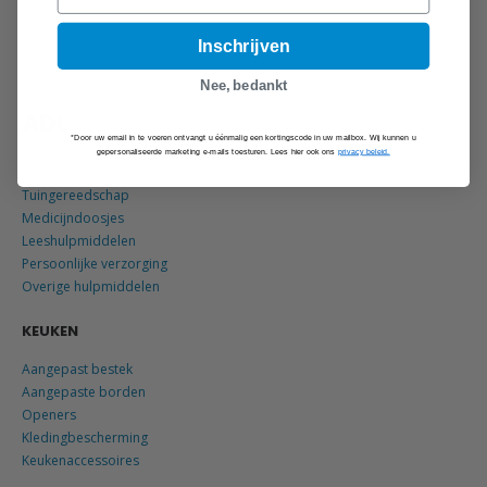
Incontinentie materiaal
Aantrekhulpen
Inschrijven
Bedaccessoires
Nee, bedankt
ADL
*Door uw email in te voeren ontvangt u éénmalig een kortingscode in uw mailbox. Wij kunnen u
gepersonaliseerde marketing e-mails toesturen. Lees hier ook ons
privacy beleid.
Grijpstokken
Tuingereedschap
Medicijndoosjes
Leeshulpmiddelen
Persoonlijke verzorging
Overige hulpmiddelen
KEUKEN
Aangepast bestek
Aangepaste borden
Openers
Kledingbescherming
Keukenaccessoires