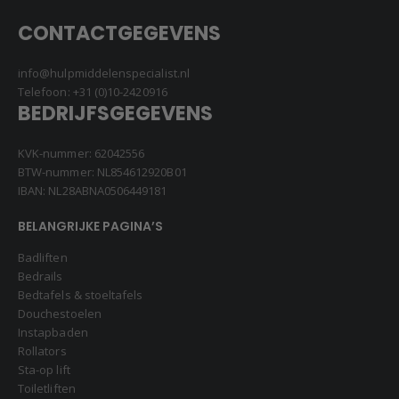
CONTACTGEGEVENS
info@hulpmiddelenspecialist.nl
Telefoon:
+31 (0)10-2420916
BEDRIJFSGEGEVENS
KVK-nummer: 62042556
BTW-nummer: NL854612920B01
IBAN: NL28ABNA0506449181
BELANGRIJKE PAGINA’S
Badliften
Bedrails
Bedtafels & stoeltafels
Douchestoelen
Instapbaden
Rollators
Sta-op lift
Toiletliften