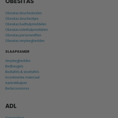
OBESITAS
Obesitas douchestoelen
Obesitas douchezitjes
Obesitas badhulpmiddelen
Obesitas toilethulpmiddelen
Obesitas personenliften
Obesitas verpleegbedden
SLAAPKAMER
Verpleegbedden
Bedbeugels
Bedtafels & stoeltafels
Incontinentie materiaal
Aantrekhulpen
Bedaccessoires
ADL
Grijpstokken