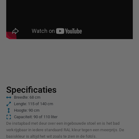
Specificaties
Breedte: 68 cm​
Lengte: 115 of 140 cm
Hoogte: 90 cm
Capaciteit: 90 of 110 liter
De instapbad met deur over een ingebouwde stoel en is het bad
verkrijgbaar in iedere standaard RAL kleur tegen een meerprijs. De
basiskleur is altijd het wit zoals te zien in de foto’s.