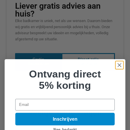
Liever gratis advies aan
huis?
Elke badkamer is uniek, net als uw wensen. Daarom bieden
wij gratis en vrijblijvend persoonlijk advies bij u thuis. Onze
adviseur bespreekt uw ideeën en mogelijkheden, volledig
afgestemd op uw situatie.
Gratis
Direct prijs
thuisadvies
aanvragen
Ontvang direct
5% korting
Email
Veelgestelde vragen
Inschrijven
Wat kost een instapbad?
Nee, bedankt