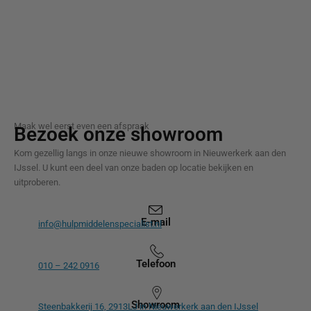
Maak wel eerst even een afspraak
Bezoek onze showroom
Kom gezellig langs in onze nieuwe showroom in Nieuwerkerk aan den
IJssel. U kunt een deel van onze baden op locatie bekijken en
uitproberen.
E-mail
info@hulpmiddelenspecialist.nl
Telefoon
010 – 242 0916
Showroom
Steenbakkerij 16, 2913LJ in Nieuwerkerk aan den IJssel