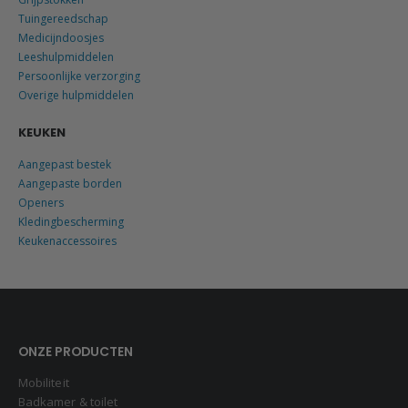
Tuingereedschap
Medicijndoosjes
Leeshulpmiddelen
Persoonlijke verzorging
Overige hulpmiddelen
KEUKEN
Aangepast bestek
Aangepaste borden
Openers
Kledingbescherming
Keukenaccessoires
ONZE PRODUCTEN
Mobiliteit
Badkamer & toilet