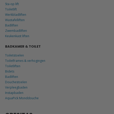
Sta-op lift
Toiletlift
Werkbladliften
Wastafelliften
Badliften
Zwembadliften
Keukenkast liften
BADKAMER & TOILET
Toiletstoelen
Toiletframes & verhogingen
Toiletliften
Bidets
Badliften
Douchestoelen
Verpleegbaden
Instapbaden
AquaPick Monddouche