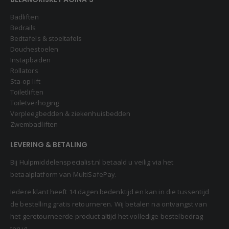
Badliften
Bedrails
Bedtafels & stoeltafels
Douchestoelen
Instapbaden
Rollators
Sta-op lift
Toiletliften
Toiletverhoging
Verpleegbedden & ziekenhuisbedden
Zwembadliften
LEVERING & BETALING
Bij Hulpmiddelenspecialist.nl betaald u veilig via het
betaalplatform van MultiSafePay.
Iedere klant heeft 14 dagen bedenktijd en kan in die tussentijd
de bestelling gratis retourneren. Wij betalen na ontvangst van
het geretourneerde product altijd het volledige bestelbedrag
terug.