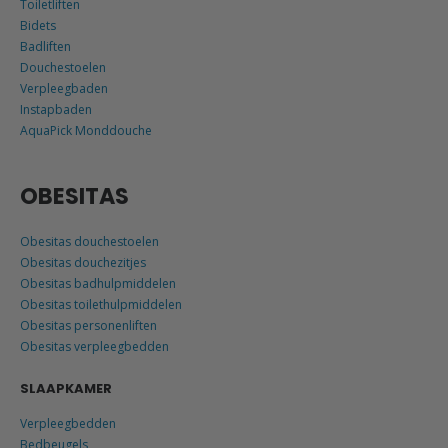
Toiletliften
Bidets
Badliften
Douchestoelen
Verpleegbaden
Instapbaden
AquaPick Monddouche
OBESITAS
Obesitas douchestoelen
Obesitas douchezitjes
Obesitas badhulpmiddelen
Obesitas toilethulpmiddelen
Obesitas personenliften
Obesitas verpleegbedden
SLAAPKAMER
Verpleegbedden
Bedbeugels