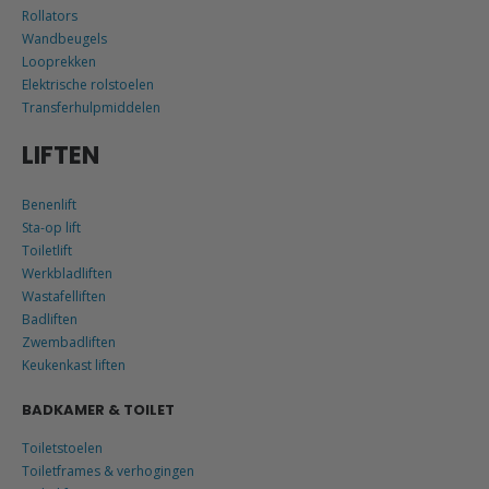
Rollators
Wandbeugels
Looprekken
Elektrische rolstoelen
Transferhulpmiddelen
LIFTEN
Benenlift
Sta-op lift
Toiletlift
Werkbladliften
Wastafelliften
Badliften
Zwembadliften
Keukenkast liften
BADKAMER & TOILET
Toiletstoelen
Toiletframes & verhogingen