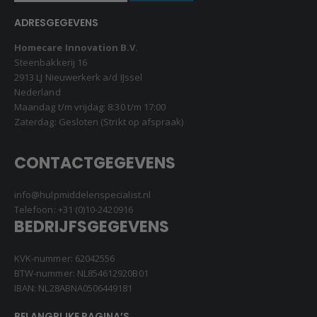
ADRESGEGEVENS
Homecare Innovation B.V.
Steenbakkerij 16
2913 LJ Nieuwerkerk a/d IJssel
Nederland
Maandag t/m vrijdag: 8:30 t/m 17:00
Zaterdag: Gesloten (Strikt op afspraak)
CONTACTGEGEVENS
info@hulpmiddelenspecialist.nl
Telefoon:
+31 (0)10-2420916
BEDRIJFSGEGEVENS
KVK-nummer: 62042556
BTW-nummer: NL854612920B01
IBAN: NL28ABNA0506449181
BELANGRIJKE PAGINA’S