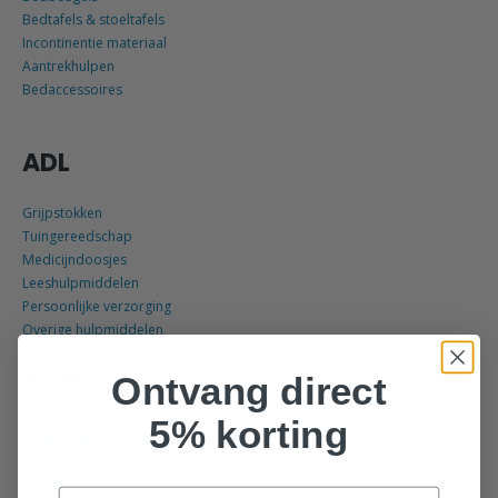
Bedtafels & stoeltafels
Incontinentie materiaal
Aantrekhulpen
Bedaccessoires
ADL
Grijpstokken
Tuingereedschap
Medicijndoosjes
Leeshulpmiddelen
Persoonlijke verzorging
Overige hulpmiddelen
KEUKEN
Ontvang direct
Aangepast bestek
5% korting
Aangepaste borden
Openers
Kledingbescherming
Email