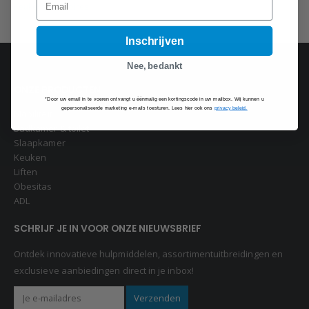
Keukenaccessoires
Inschrijven
Nee, bedankt
ONZE PRODUCTEN
*Door uw email in te voeren ontvangt u éénmalig een kortingscode in uw mailbox. Wij kunnen u
gepersonaliseerde marketing e-mails toesturen. Lees hier ook ons
privacy beleid.
Mobiliteit
Badkamer & toilet
Slaapkamer
Keuken
Liften
Obesitas
ADL
SCHRIJF JE IN VOOR ONZE NIEUWSBRIEF
Ontdek innovatieve hulpmiddelen, assortimentuitbreidingen en
exclusieve aanbiedingen direct in je inbox!