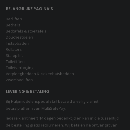
BELANGRIJKE PAGINA’S
Badliften
Bedrails
Bedtafels & stoeltafels
Douchestoelen
Instapbaden
Rollators
Sta-op lift
Toiletliften
Toiletverhoging
Verpleegbedden & ziekenhuisbedden
Zwembadliften
LEVERING & BETALING
Bij Hulpmiddelenspecialist.nl betaald u veilig via het
betaalplatform van MultiSafePay.
Iedere klant heeft 14 dagen bedenktijd en kan in die tussentijd
de bestelling gratis retourneren. Wij betalen na ontvangst van