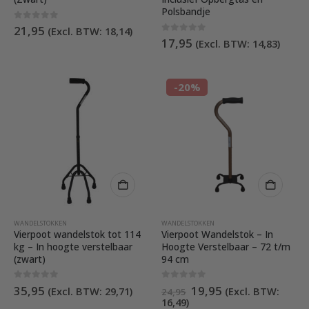
Polsbandje
0
out of 5
21,95
(Excl. BTW:
18,14
)
0
out of 5
17,95
(Excl. BTW:
14,83
)
-20%
WANDELSTOKKEN
WANDELSTOKKEN
Vierpoot wandelstok tot 114
Vierpoot Wandelstok – In
kg – In hoogte verstelbaar
Hoogte Verstelbaar – 72 t/m
(zwart)
94 cm
Oorspronkelijke
Huidige
0
out of 5
0
out of 5
35,95
19,95
(Excl. BTW:
29,71
)
(Excl. BTW:
24,95
prijs
prijs
16,49
)