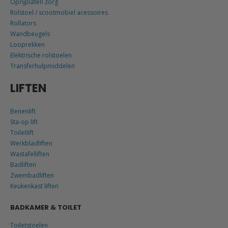
Oprijplaten zorg
Rolstoel / scootmobiel acessoires
Rollators
Wandbeugels
Looprekken
Elektrische rolstoelen
Transferhulpmiddelen
LIFTEN
Benenlift
Sta-op lift
Toiletlift
Werkbladliften
Wastafelliften
Badliften
Zwembadliften
Keukenkast liften
BADKAMER & TOILET
Toiletstoelen