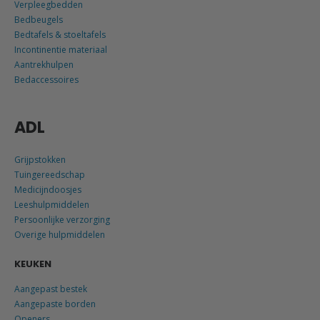
Verpleegbedden
Bedbeugels
Bedtafels & stoeltafels
Incontinentie materiaal
Aantrekhulpen
Bedaccessoires
ADL
Grijpstokken
Tuingereedschap
Medicijndoosjes
Leeshulpmiddelen
Persoonlijke verzorging
Overige hulpmiddelen
KEUKEN
Aangepast bestek
Aangepaste borden
Openers