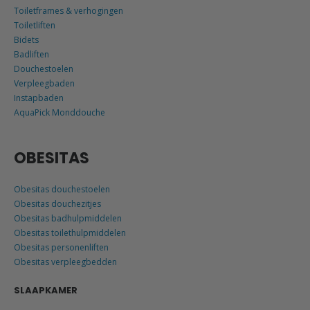
Toiletframes & verhogingen
Toiletliften
Bidets
Badliften
Douchestoelen
Verpleegbaden
Instapbaden
AquaPick Monddouche
OBESITAS
Obesitas douchestoelen
Obesitas douchezitjes
Obesitas badhulpmiddelen
Obesitas toilethulpmiddelen
Obesitas personenliften
Obesitas verpleegbedden
SLAAPKAMER