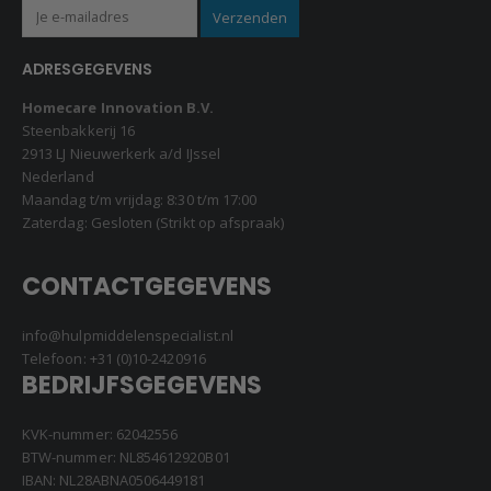
ADRESGEGEVENS
Homecare Innovation B.V.
Steenbakkerij 16
2913 LJ Nieuwerkerk a/d IJssel
Nederland
Maandag t/m vrijdag: 8:30 t/m 17:00
Zaterdag: Gesloten (Strikt op afspraak)
CONTACTGEGEVENS
info@hulpmiddelenspecialist.nl
Telefoon:
+31 (0)10-2420916
BEDRIJFSGEGEVENS
KVK-nummer: 62042556
BTW-nummer: NL854612920B01
IBAN: NL28ABNA0506449181