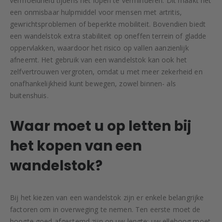
vermoeidheid tijdens het lopen te verminderen. Dit maakt het
een onmisbaar hulpmiddel voor mensen met artritis,
gewrichtsproblemen of beperkte mobiliteit. Bovendien biedt
een wandelstok extra stabiliteit op oneffen terrein of gladde
oppervlakken, waardoor het risico op vallen aanzienlijk
afneemt. Het gebruik van een wandelstok kan ook het
zelfvertrouwen vergroten, omdat u met meer zekerheid en
onafhankelijkheid kunt bewegen, zowel binnen- als
buitenshuis.
Waar moet u op letten bij
het kopen van een
wandelstok?
Bij het kiezen van een wandelstok zijn er enkele belangrijke
factoren om in overweging te nemen. Ten eerste moet de
hoogte goed afgestemd zijn op uw lengte; uw elleboog moet