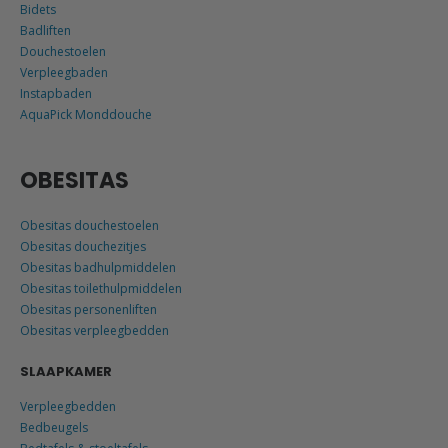
Bidets
Badliften
Douchestoelen
Verpleegbaden
Instapbaden
AquaPick Monddouche
OBESITAS
Obesitas douchestoelen
Obesitas douchezitjes
Obesitas badhulpmiddelen
Obesitas toilethulpmiddelen
Obesitas personenliften
Obesitas verpleegbedden
SLAAPKAMER
Verpleegbedden
Bedbeugels