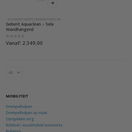
product
heeft
meerdere
'- ALLE BIDETS
,
BIDETS
,
COMBINATIESETS
,
DOUCHEWC'S MET AFSTANDSBEDIENING
,
GEBERIT BIDETS
,
M
variaties.
Geberit Aquaclean – Sela
Deze
Wandhangend
optie
kan
0
out of 5
Vanaf:
2.349,00
gekozen
worden
op
de
productpagina
MOBILITEIT
Drempelhulpen
Drempelhulpen op maat
Oprijplaten zorg
Rolstoel / scootmobiel acessoires
Rollators