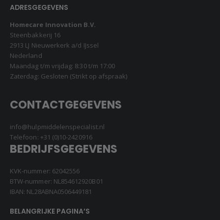
ADRESGEGEVENS
Homecare Innovation B.V.
Steenbakkerij 16
2913 LJ Nieuwerkerk a/d IJssel
Nederland
Maandag t/m vrijdag: 8:30 t/m 17:00
Zaterdag: Gesloten (Strikt op afspraak)
CONTACTGEGEVENS
info@hulpmiddelenspecialist.nl
Telefoon:
+31 (0)10-2420916
BEDRIJFSGEGEVENS
KVK-nummer: 62042556
BTW-nummer: NL854612920B01
IBAN: NL28ABNA0506449181
BELANGRIJKE PAGINA’S