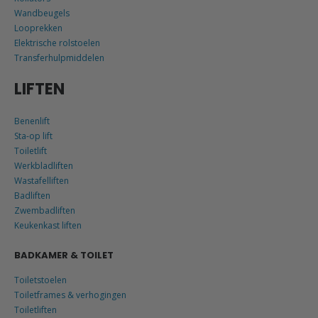
Wandbeugels
Looprekken
Elektrische rolstoelen
Transferhulpmiddelen
LIFTEN
Benenlift
Sta-op lift
Toiletlift
Werkbladliften
Wastafelliften
Badliften
Zwembadliften
Keukenkast liften
BADKAMER & TOILET
Toiletstoelen
Toiletframes & verhogingen
Toiletliften