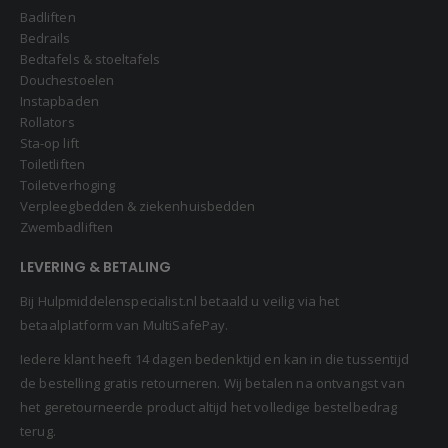
Badliften
Bedrails
Bedtafels & stoeltafels
Douchestoelen
Instapbaden
Rollators
Sta-op lift
Toiletliften
Toiletverhoging
Verpleegbedden & ziekenhuisbedden
Zwembadliften
LEVERING & BETALING
Bij Hulpmiddelenspecialist.nl betaald u veilig via het
betaalplatform van MultiSafePay.
Iedere klant heeft 14 dagen bedenktijd en kan in die tussentijd
de bestelling gratis retourneren. Wij betalen na ontvangst van
het geretourneerde product altijd het volledige bestelbedrag
terug.