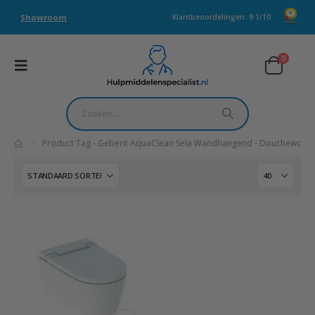
Showroom
Klantbeoordelingen: 9.1/10
0
Product Tag -
Geberit AquaClean Sela Wandhangend - Douchewc
Dit