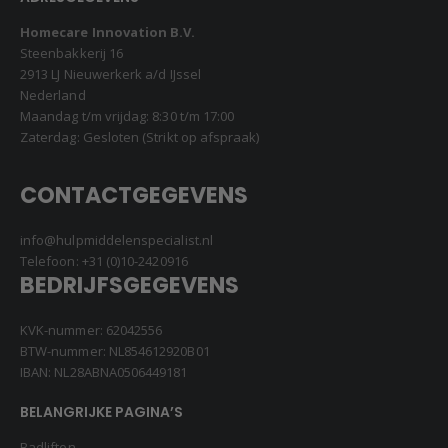
Homecare Innovation B.V.
Steenbakkerij 16
2913 LJ Nieuwerkerk a/d IJssel
Nederland
Maandag t/m vrijdag: 8:30 t/m 17:00
Zaterdag: Gesloten (Strikt op afspraak)
CONTACTGEGEVENS
info@hulpmiddelenspecialist.nl
Telefoon:
+31 (0)10-2420916
BEDRIJFSGEGEVENS
KVK-nummer: 62042556
BTW-nummer: NL854612920B01
IBAN: NL28ABNA0506449181
BELANGRIJKE PAGINA’S
Badliften