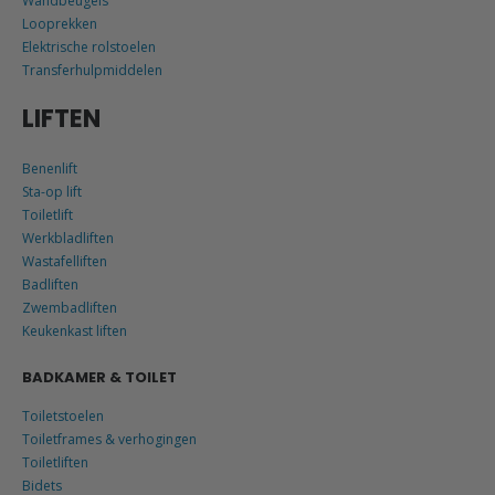
Wandbeugels
Looprekken
Elektrische rolstoelen
Transferhulpmiddelen
LIFTEN
Benenlift
Sta-op lift
Toiletlift
Werkbladliften
Wastafelliften
Badliften
Zwembadliften
Keukenkast liften
BADKAMER & TOILET
Toiletstoelen
Toiletframes & verhogingen
Toiletliften
Bidets