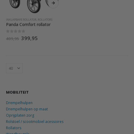
product
heeft
meerdere
INKLAPBARE ROLLATOR
,
ROLLATORS
variaties.
Panda Comfort rollator
Deze
optie
0
out of 5
399,95
409,95
kan
gekozen
worden
op
de
productpagina
MOBILITEIT
Drempelhulpen
Drempelhulpen op maat
Oprijplaten zorg
Rolstoel / scootmobiel acessoires
Rollators