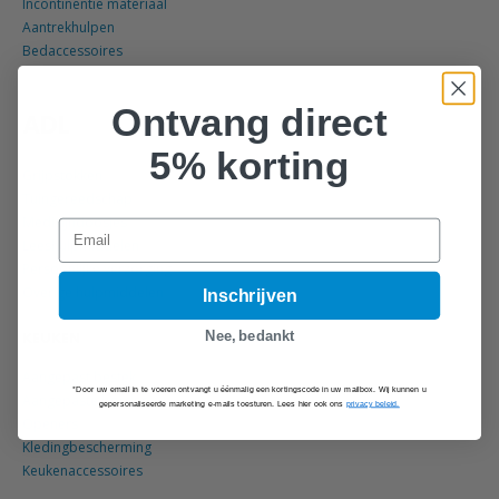
Incontinentie materiaal
Aantrekhulpen
Bedaccessoires
Ontvang direct
ADL
5% korting
Grijpstokken
Tuingereedschap
Medicijndoosjes
Email
Leeshulpmiddelen
Persoonlijke verzorging
Overige hulpmiddelen
Inschrijven
KEUKEN
Nee, bedankt
Aangepast bestek
*Door uw email in te voeren ontvangt u éénmalig een kortingscode in uw mailbox. Wij kunnen u
Aangepaste borden
gepersonaliseerde marketing e-mails toesturen. Lees hier ook ons
privacy beleid.
Openers
Kledingbescherming
Keukenaccessoires