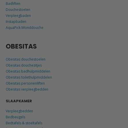
Badliften
Douchestoelen
Verpleegbaden
Instapbaden
AquaPick Monddouche
OBESITAS
Obesitas douchestoelen
Obesitas douchezitjes
Obesitas badhulpmiddelen
Obesitas toilethulpmiddelen
Obesitas personenliften
Obesitas verpleegbedden
SLAAPKAMER
Verpleegbedden
Bedbeugels
Bedtafels & stoeltafels