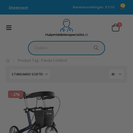
Showroom
Klantbeoordelingen: 9.1/10
0
Product Tag -
Panda Comfort
-2%
Dit