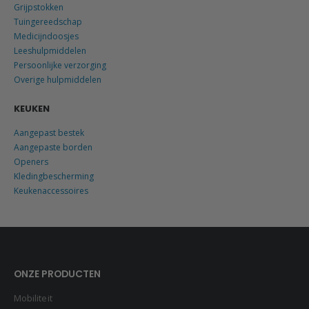
Grijpstokken
Tuingereedschap
Medicijndoosjes
Leeshulpmiddelen
Persoonlijke verzorging
Overige hulpmiddelen
KEUKEN
Aangepast bestek
Aangepaste borden
Openers
Kledingbescherming
Keukenaccessoires
ONZE PRODUCTEN
Mobiliteit