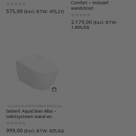
Comfort – Inclusief
wandcloset
0
out of 5
575,00
(Excl. BTW:
475,21
)
0
out of 5
2.179,00
(Excl. BTW:
1.800,83
)
'- ALLE BIDETS
,
BIDETS
,
GEBERIT BIDETS
,
SALE
,
SPATOILET
Geberit AquaClean Alba –
toiletsysteem wand-wc
0
out of 5
999,00
(Excl. BTW:
825,62
)