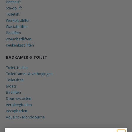
Benenlift
Sta-op lift
Toiletlift
Werkbladliften
Wastafelliften
Badliften
Zwembadliften
Keukenkast liften
BADKAMER & TOILET
Toiletstoelen
Toiletframes & verhogingen
Toiletliften
Bidets
Badliften
Douchestoelen
Verpleegbaden
Instapbaden
AquaPick Monddouche