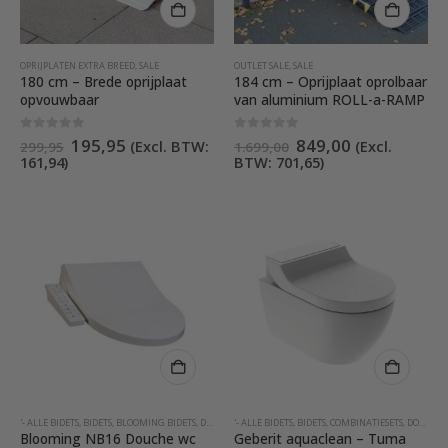
OPRIJPLATEN EXTRA BREED
,
SALE
OUTLET SALE
,
SALE
180 cm – Brede oprijplaat
184 cm – Oprijplaat oprolbaar
opvouwbaar
van aluminium ROLL-a-RAMP
Oorspronkelijke
Huidige
Oorspronkelijke
Huidige
0
out of 5
0
out of 5
195,95
849,00
(Excl. BTW:
(Excl.
299,95
1.699,00
prijs
prijs
prijs
prijs
161,94
)
BTW:
701,65
)
was:
is:
was:
is:
€299,95.
€195,95.
€1.699,00.
€849,00.
'- ALLE BIDETS
,
BIDETS
,
BLOOMING BIDETS
,
DOUCHEWC'S ZONDER AFSTANDSBEDIENING
'- ALLE BIDETS
,
BIDETS
,
COMBINATIESETS
,
MET INGEBO
,
DOUCHEWC'S MET AFSTANDSBEDIENING
Blooming NB16 Douche wc
Geberit aquaclean – Tuma