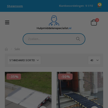
Showroom
Klantbeoordelingen: 9.1/10
0
Sale
-35%
-50%