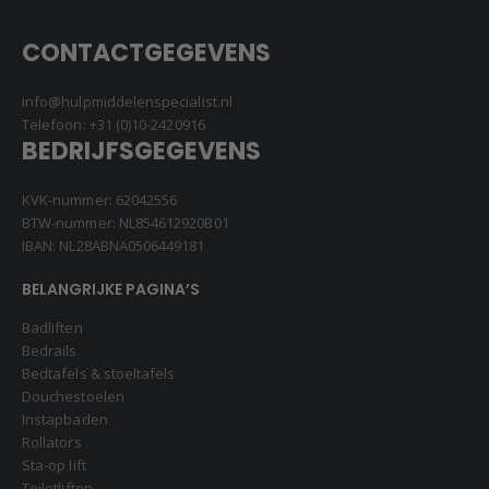
CONTACTGEGEVENS
info@hulpmiddelenspecialist.nl
Telefoon:
+31 (0)10-2420916
BEDRIJFSGEGEVENS
KVK-nummer: 62042556
BTW-nummer: NL854612920B01
IBAN: NL28ABNA0506449181
BELANGRIJKE PAGINA’S
Badliften
Bedrails
Bedtafels & stoeltafels
Douchestoelen
Instapbaden
Rollators
Sta-op lift
Toiletliften