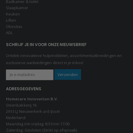
Badkamer & toilet
Slaapkamer
Keuken
Liften
Obesitas
ADL
SCHRIJF JE IN VOOR ONZE NIEUWSBRIEF
Ontdek innovatieve hulpmiddelen, assortimentuitbreidingen en
exclusieve aanbiedingen direct in je inbox!
ADRESGEGEVENS
Homecare Innovation B.V.
Steenbakkerij 16
2913 LJ Nieuwerkerk a/d IJssel
Nederland
Maandag t/m vrijdag: 8:30 t/m 17:00
Zaterdag: Gesloten (Strikt op afspraak)