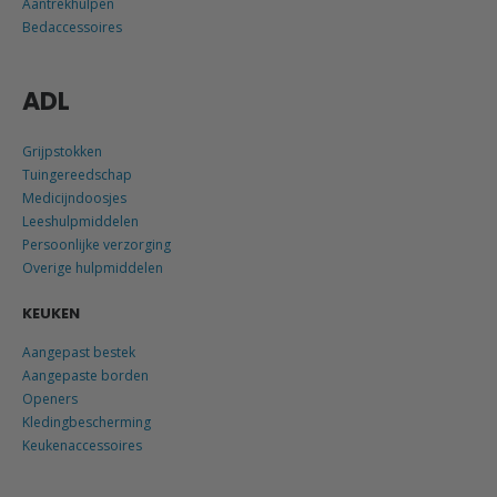
Aantrekhulpen
Bedaccessoires
ADL
Grijpstokken
Tuingereedschap
Medicijndoosjes
Leeshulpmiddelen
Persoonlijke verzorging
Overige hulpmiddelen
KEUKEN
Aangepast bestek
Aangepaste borden
Openers
Kledingbescherming
Keukenaccessoires