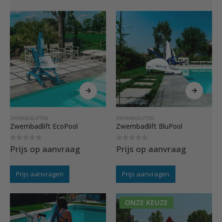
ZWEMBADLIFTEN
ZWEMBADLIFTEN
Zwembadlift EcoPool
Zwembadlift BluPool
0
out of 5
0
out of 5
Prijs op aanvraag
Prijs op aanvraag
Prijs aanvragen
Prijs aanvragen
ONZE KEUZE