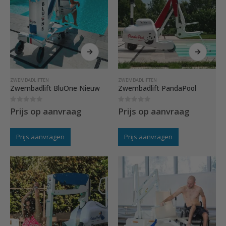
ZWEMBADLIFTEN
ZWEMBADLIFTEN
Zwembadlift BluOne Nieuw
Zwembadlift PandaPool
0
out of 5
0
out of 5
Prijs op aanvraag
Prijs op aanvraag
Prijs aanvragen
Prijs aanvragen