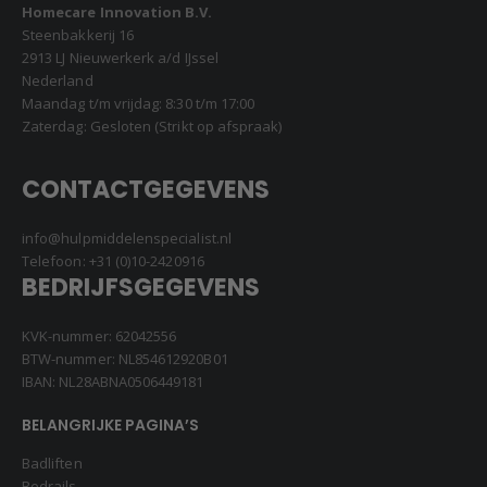
Homecare Innovation B.V.
Steenbakkerij 16
2913 LJ Nieuwerkerk a/d IJssel
Nederland
Maandag t/m vrijdag: 8:30 t/m 17:00
Zaterdag: Gesloten (Strikt op afspraak)
CONTACTGEGEVENS
info@hulpmiddelenspecialist.nl
Telefoon:
+31 (0)10-2420916
BEDRIJFSGEGEVENS
KVK-nummer: 62042556
BTW-nummer: NL854612920B01
IBAN: NL28ABNA0506449181
BELANGRIJKE PAGINA’S
Badliften
Bedrails