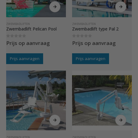
ZWEMBADLIFTEN
ZWEMBADLIFTEN
Zwembadlift Pelican Pool
Zwembadlift type Pal 2
0
out of 5
0
out of 5
Prijs op aanvraag
Prijs op aanvraag
Prijs aanvragen
Prijs aanvragen
ZWEMBADLIFTEN
ZWEMBADLIFTEN