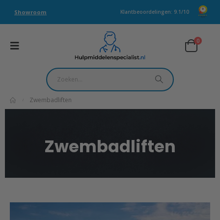
Showroom
Klantbeoordelingen: 9.1/10
0
Zwembadliften
Zwembadliften