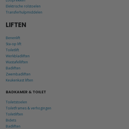
Looprekken
Elektrische rolstoelen
Transferhulpmiddelen
LIFTEN
Benenlift
Sta-op lift
Toiletlift
Werkbladliften
Wastafelliften
Badliften
Zwembadliften
Keukenkast liften
BADKAMER & TOILET
Toiletstoelen
Toiletframes & verhogingen
Toiletliften
Bidets
Badliften