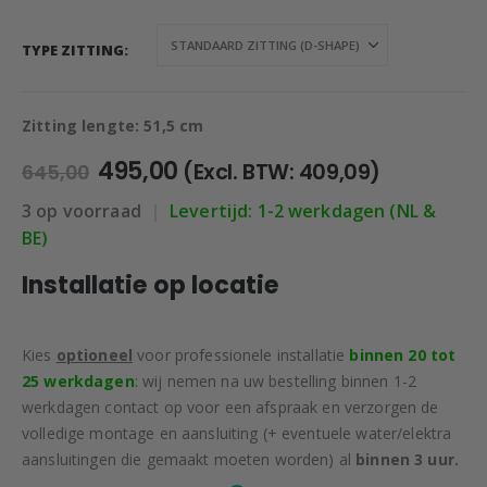
TYPE ZITTING
Zitting lengte: 51,5 cm
Oorspronkelijke
Huidige
495,00
(Excl. BTW:
409,09
)
645,00
prijs
prijs
3 op voorraad
|
Levertijd: 1-2 werkdagen (NL &
was:
is:
€645,00.
€495,00.
BE)
Installatie op locatie
Kies
optioneel
voor professionele installatie
binnen 20 tot
25 werkdagen
:
wij nemen na uw bestelling binnen 1-2
werkdagen contact op voor een afspraak en verzorgen de
volledige montage en aansluiting (+ eventuele water/elektra
aansluitingen die gemaakt moeten worden) al
binnen 3 uur.