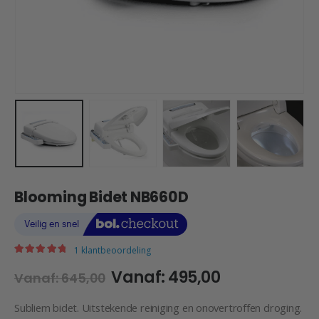
Blooming Bidet NB660D
1
klantbeoordeling
|
5.00
out of 5
Vanaf:
495,00
Vanaf:
645,00
Subliem bidet. Uitstekende reiniging en onovertroffen droging.