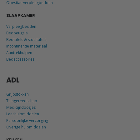
Obesitas verpleegbedden
SLAAPKAMER
Verpleegbedden
Bedbeugels
Bedtafels & stoeltafels
Incontinentie materiaal
Aantrekhulpen
Bedaccessoires
ADL
Grijpstokken
Tuingereedschap
Medicijndoosjes
Leeshulpmiddelen
Persoonlijke verzorging
Overige hulpmiddelen
KEUKEN