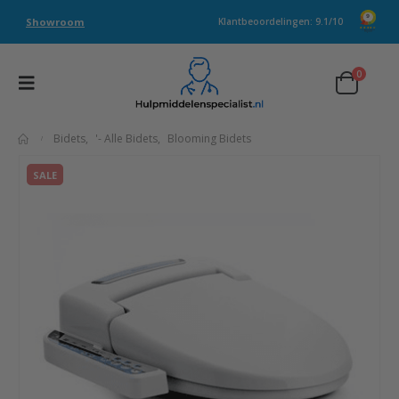
Showroom
Klantbeoordelingen: 9.1/10
0
Bidets
,
'- Alle Bidets
,
Blooming Bidets
SALE