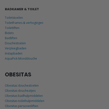
BADKAMER & TOILET
Toiletstoelen
Toiletframes & verhogingen
Toiletliften
Bidets
Badliften
Douchestoelen
Verpleegbaden
Instapbaden
AquaPick Monddouche
OBESITAS
Obesitas douchestoelen
Obesitas douchezitjes
Obesitas badhulpmiddelen
Obesitas toilethulpmiddelen
Obesitas personenliften