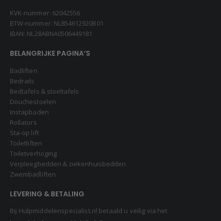
KVK-nummer: 62042556
BTW-nummer: NL854612920B01
IBAN: NL28ABNA0506449181
BELANGRIJKE PAGINA’S
Badliften
Bedrails
Bedtafels & stoeltafels
Douchestoelen
Instapbaden
Rollators
Sta-op lift
Toiletliften
Toiletverhoging
Verpleegbedden & ziekenhuisbedden
Zwembadliften
LEVERING & BETALING
Bij Hulpmiddelenspecialist.nl betaald u veilig via het