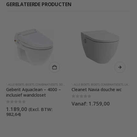
GERELATEERDE PRODUCTEN
kan gekozen worden op de productpagina
Dit product heeft meerdere variaties. Deze optie kan gekozen worden
'- ALLE BIDETS
,
BIDETS
,
COMBINATIESETS
,
GEBERIT BIDETS
,
DOUCHEWC'S ZONDER AFSTANDSBEDIENING
,
MET INGEBOUWDE FÖHN INSTALLATIE
'- ALLE BIDETS
,
BIDETS
,
COMBINATIESETS
,
GEBERIT BIDE
,
SPATOILET
,
LAUFEN
,
Geberit Aquaclean – 4000 –
Cleanet Navia douche wc
inclusief wandcloset
0
out of 5
Vanaf:
1.759,00
0
out of 5
1.189,00
(Excl. BTW:
982,64
)