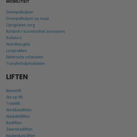
MOBILITEIT
Drempelhulpen
Drempelhulpen op maat
Oprijplaten zorg
Rolstoel / scootmobiel acessoires
Rollators
Wandbeugels
Looprekken
Elektrische rolstoelen
Transferhulpmiddelen
LIFTEN
Benenlift
Sta-op lift
Toiletlift
Werkbladliften
Wastafelliften
Badliften
Zwembadliften
Keukenkast liften