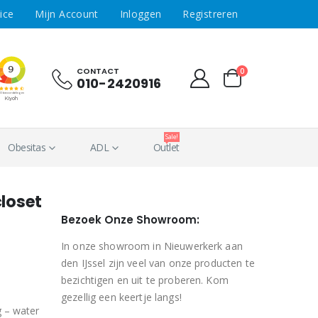
ice
Mijn Account
Inloggen
Registreren
CONTACT
0
010-2420916
Sale!
Obesitas
ADL
Outlet
loset
Bezoek Onze Showroom:
In onze showroom in Nieuwerkerk aan
den IJssel zijn veel van onze producten te
bezichtigen en uit te proberen. Kom
gezellig een keertje langs!
g – water