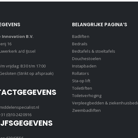
EGEVENS
BELANGRIJKE PAGINA’S
Innovation B.V.
Badliften
rij 16
Bedrails
euwerkerk a/d IJssel
Bedtafels & stoeltafels
Douchestoelen
m vrijdag: 8:30 t/m 17:00
Instapbaden
Gesloten (Strikt op afspraak)
Rollators
Sta-op lift
Toiletliften
TACTGEGEVENS
Toiletverhoging
Verpleegbedden & ziekenhuisbed
iddelenspecialist.nl
Zwembadliften
+31 (0)10-2420916
IJFSGEGEVENS