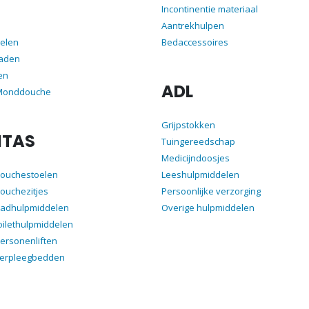
Incontinentie materiaal
Aantrekhulpen
elen
Bedaccessoires
aden
en
ADL
 Monddouche
Grijpstokken
ITAS
Tuingereedschap
Medicijndoosjes
douchestoelen
Leeshulpmiddelen
ouchezitjes
Persoonlijke verzorging
badhulpmiddelen
Overige hulpmiddelen
oilethulpmiddelen
ersonenliften
verpleegbedden