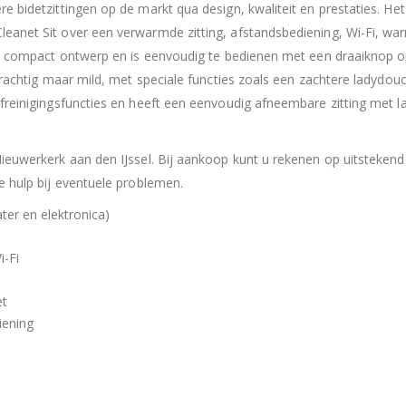
 bidetzittingen op de markt qua design, kwaliteit en prestaties. Het 
eanet Sit over een verwarmde zitting, afstandsbediening, Wi-Fi, wa
een compact ontwerp en is eenvoudig te bedienen met een draaiknop 
 krachtig maar mild, met speciale functies zoals een zachtere ladydou
freinigingsfuncties en heeft een eenvoudig afneembare zitting met l
ieuwerkerk aan den IJssel. Bij aankoop kunt u rekenen op uitstekend
e hulp bij eventuele problemen.
ater en elektronica)
i-Fi
et
iening