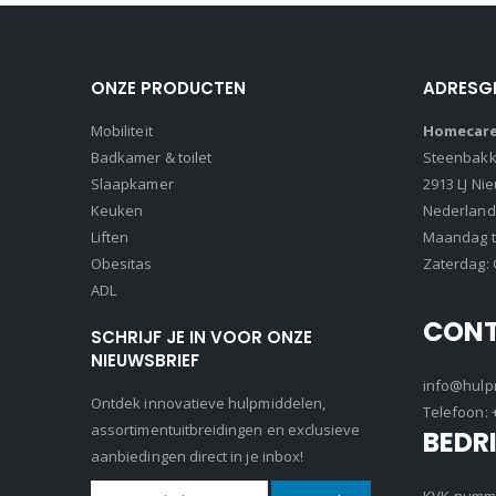
ONZE PRODUCTEN
ADRESG
Mobiliteit
Homecare 
Badkamer & toilet
Steenbakke
Slaapkamer
2913 LJ Ni
Keuken
Nederland
Liften
Maandag t/
Obesitas
Zaterdag: 
ADL
CON
SCHRIJF JE IN VOOR ONZE
NIEUWSBRIEF
info@hulpm
Ontdek innovatieve hulpmiddelen,
Telefoon:
assortimentuitbreidingen en exclusieve
BEDR
aanbiedingen direct in je inbox!