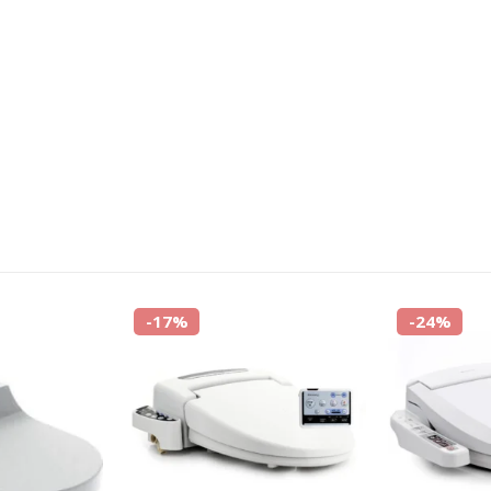
-17%
-24%