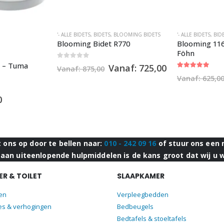
'- ALLE BIDETS
,
BIDETS
,
BLOOMING BIDETS
'- ALLE BIDETS
,
BID
Blooming Bidet R770
Blooming 116
Föhn
n – Tuma
0
out of 5
Vanaf:
725,00
Vanaf:
875,00
5.00
out of 5
Vanaf:
625,0
0
ons op door te bellen naar:
010 - 242 09 16
of stuur ons een 
aan uiteenlopende hulpmiddelen is de kans groot dat wij u 
R & TOILET
SLAAPKAMER
len
Verpleegbedden
es & verhogingen
Bedbeugels
Bedtafels & stoeltafels