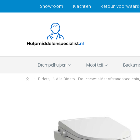
Showroom
Klachten
Retour Voorwaard
Drempelhulpen
Mobiliteit
Badkamer
Bidets
,
'- Alle Bidets
,
Douchewc's Met Afstandsbedienin