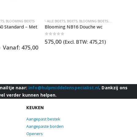
ETS
,
BLOOMING BIDETS
'- ALLE BIDETS
,
BIDETS
,
BLOOMING BIDETS
,
DOUCHEWC'S ZO
'- ALLE BIDE
0 Standard – Met
Blooming NB16 Douche wc
Dib C430
afstands
0
out of 5
575,00
(Excl. BTW:
475,21
)
5.00
out o
Vanaf:
475,00
389,00
0
mailtje naar:
info@hulpmiddelenspecialist.nl
. Dankzij ons
wel verder kunnen helpen.
KEUKEN
Aangepast bestek
Aangepaste borden
Openers