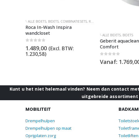
NG
TIESETS
,
GEBERIT BIDETS
,
LAUFEN
'- ALLE BIDETS
,
SPATOILET
,
MET INGEBOUWDE FÖHN INSTALLATIE
,
BIDETS
,
COMBINATIESETS
,
,
ROCA
SPATOILET
,
SPATOILET
c
Roca In-Wash Inspira
wandcloset
'- ALLE BIDETS
,
BIDETS
Geberit aquaclea
Comfort
0
out of 5
1.489,00
(Excl. BTW:
1.230,58
)
0
out of 5
Vanaf:
1.769,0
Kunt u het niet helemaal vinden? Neem dan contact met 
uitgebreide assortiment 
MOBILITEIT
BADKAME
Drempelhulpen
Toiletstoe
Drempelhulpen op maat
Toiletfram
Oprijplaten zorg
Toiletliften