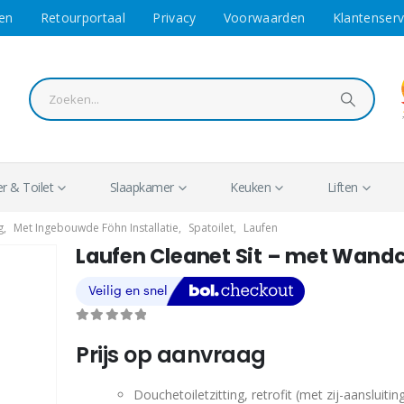
en
Retourportaal
Privacy
Voorwaarden
Klantenserv
 & Toilet
Slaapkamer
Keuken
Liften
g
,
Met Ingebouwde Föhn Installatie
,
Spatoilet
,
Laufen
Laufen Cleanet Sit – met Wandc
0
out of 5
Prijs op aanvraag
Douchetoiletzitting, retrofit (met zij-aansluitin