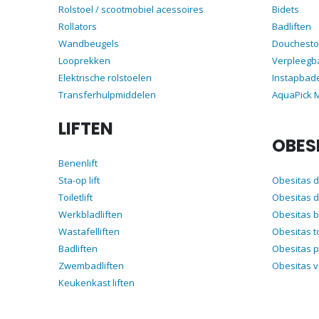
Rolstoel / scootmobiel acessoires
Bidets
Rollators
Badliften
Wandbeugels
Douchesto
Looprekken
Verpleegb
Elektrische rolstoelen
Instapbad
Transferhulpmiddelen
AquaPick
LIFTEN
OBES
Benenlift
Sta-op lift
Obesitas 
Toiletlift
Obesitas d
Werkbladliften
Obesitas 
Wastafelliften
Obesitas t
Badliften
Obesitas p
Zwembadliften
Obesitas 
Keukenkast liften