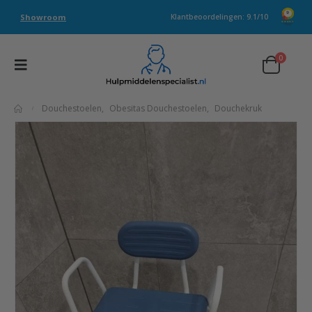
Showroom
Klantbeoordelingen: 9.1/10
0
Douchestoelen
,
Obesitas Douchestoelen
,
Douchekruk