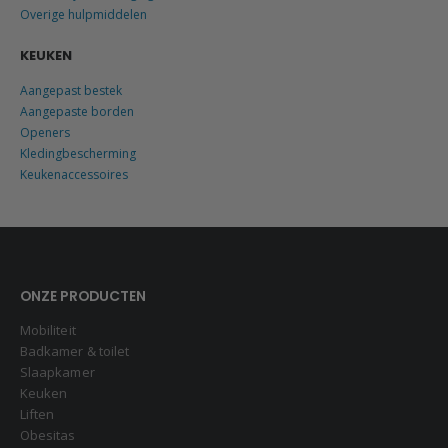
Overige hulpmiddelen
KEUKEN
Aangepast bestek
Aangepaste borden
Openers
Kledingbescherming
Keukenaccessoires
ONZE PRODUCTEN
Mobiliteit
Badkamer & toilet
Slaapkamer
Keuken
Liften
Obesitas