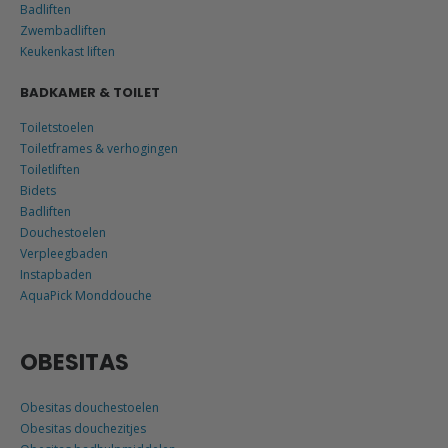
Badliften
Zwembadliften
Keukenkast liften
BADKAMER & TOILET
Toiletstoelen
Toiletframes & verhogingen
Toiletliften
Bidets
Badliften
Douchestoelen
Verpleegbaden
Instapbaden
AquaPick Monddouche
OBESITAS
Obesitas douchestoelen
Obesitas douchezitjes