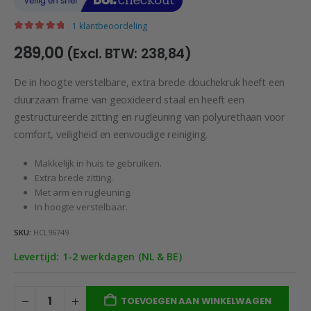
1
klantbeoordeling
|
5.00
out of 5
289,00
(Excl. BTW:
238,84
)
De in hoogte verstelbare, extra brede douchekruk heeft een
duurzaam frame van geoxideerd staal en heeft een
gestructureerde zitting en rugleuning van polyurethaan voor
comfort, veiligheid en eenvoudige reiniging.
Makkelijk in huis te gebruiken.
Extra brede zitting.
Met arm en rugleuning.
In hoogte verstelbaar.
SKU:
HCL96749
Levertijd: 1-2 werkdagen (NL & BE)
TOEVOEGEN AAN WINKELWAGEN