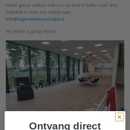
Neem gerust contact met ons op door te bellen naar:
010-
2420916
of stuur een mailtje naar:
info@hulpmiddelenspecialist.nl
.
Wij helpen u graag verder!
Ontvang direct