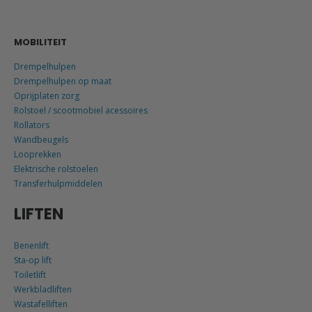
MOBILITEIT
Drempelhulpen
Drempelhulpen op maat
Oprijplaten zorg
Rolstoel / scootmobiel acessoires
Rollators
Wandbeugels
Looprekken
Elektrische rolstoelen
Transferhulpmiddelen
LIFTEN
Benenlift
Sta-op lift
Toiletlift
Werkbladliften
Wastafelliften