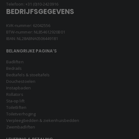
Telefoon:
+31 (0)10-2420916
BEDRIJFSGEGEVENS
KVK-nummer: 62042556
BTW-nummer: NL854612920B01
IBAN: NL28ABNA0506449181
BELANGRIJKE PAGINA’S
Badliften
Bedrails
Bedtafels & stoeltafels
Douchestoelen
Instapbaden
Rollators
Sta-op lift
Toiletliften
Toiletverhoging
Verpleegbedden & ziekenhuisbedden
Zwembadliften