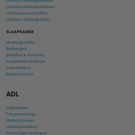
Obesitas badhulpmiddelen
Obesitas toilethulpmiddelen
Obesitas personenliften
Obesitas verpleegbedden
SLAAPKAMER
Verpleegbedden
Bedbeugels
Bedtafels & stoeltafels
Incontinentie materiaal
Aantrekhulpen
Bedaccessoires
ADL
Grijpstokken
Tuingereedschap
Medicijndoosjes
Leeshulpmiddelen
Persoonlijke verzorging