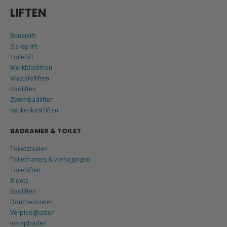
LIFTEN
Benenlift
Sta-op lift
Toiletlift
Werkbladliften
Wastafelliften
Badliften
Zwembadliften
Keukenkast liften
BADKAMER & TOILET
Toiletstoelen
Toiletframes & verhogingen
Toiletliften
Bidets
Badliften
Douchestoelen
Verpleegbaden
Instapbaden