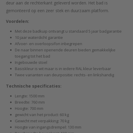
deur aan de rechterkant geleverd worden. Het bad is
gemonteerd op een zeer stek en duurzaam platform.
Voordelen:
Met deze badkuip ontvangt u standaard 5 jaar badgarantie
10 jaar waterdicht garantie
Afvoer- en overloopsifon inbegrepen
De naar binnen openende deuren bieden gemakkelijke
toegang tot het bad
Ingebouwde stoel
Basiskleur is wit maar is in iedere RAL kleur leverbaar
Twee varianten van deurpositie: rechts- en linkshandig
Technische specificaties:
Lengte: 1500 mm
Breedte: 760 mm
Hoogte: 700 mm
gewicht van het product: 60 kg
Gewicht met verpakking: 70 kg
Hoogte van ingangsdrempel: 130 mm