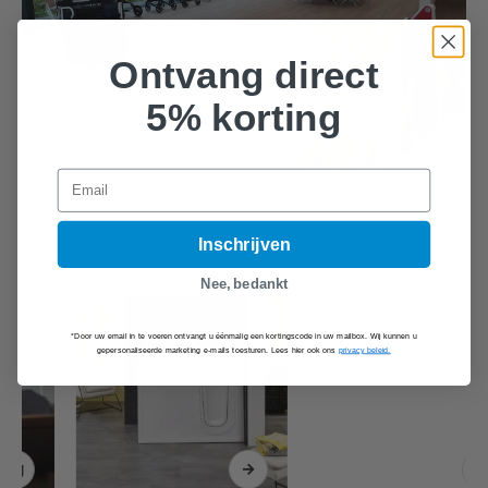
Ontvang direct
5% korting
Email
GERELATEERDE PRODUCTEN
Inschrijven
Nee, bedankt
*Door uw email in te voeren ontvangt u éénmalig een kortingscode in uw mailbox. Wij kunnen u
gepersonaliseerde marketing e-mails toesturen. Lees hier ook ons
privacy beleid.