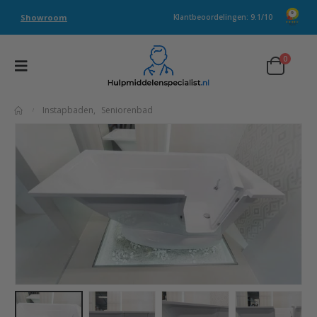
Showroom
Klantbeoordelingen: 9.1/10
0
Instapbaden
,
Seniorenbad