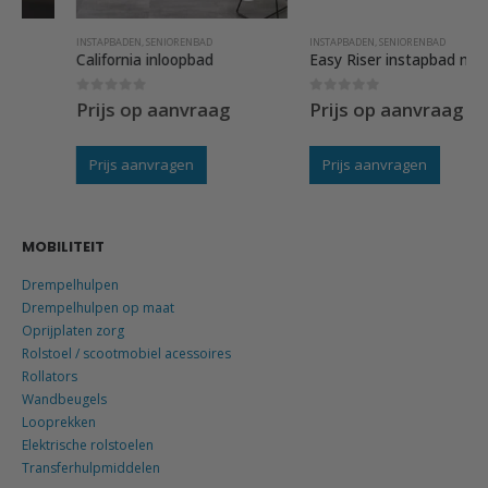
INSTAPBADEN
,
SENIORENBAD
INSTAPBADEN
,
SENIORENBAD
California inloopbad
Easy Riser instapbad met lift
0
out of 5
0
out of 5
Prijs op aanvraag
Prijs op aanvraag
Prijs aanvragen
Prijs aanvragen
MOBILITEIT
Drempelhulpen
Drempelhulpen op maat
Oprijplaten zorg
Rolstoel / scootmobiel acessoires
Rollators
Wandbeugels
Looprekken
Elektrische rolstoelen
Transferhulpmiddelen