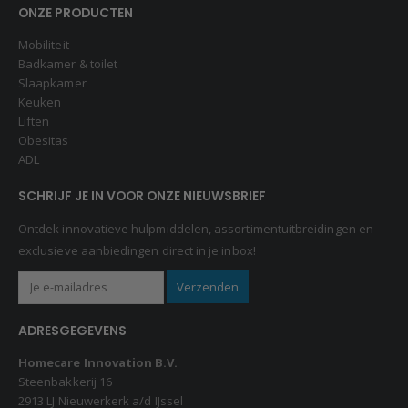
ONZE PRODUCTEN
Mobiliteit
Badkamer & toilet
Slaapkamer
Keuken
Liften
Obesitas
ADL
SCHRIJF JE IN VOOR ONZE NIEUWSBRIEF
Ontdek innovatieve hulpmiddelen, assortimentuitbreidingen en
exclusieve aanbiedingen direct in je inbox!
ADRESGEGEVENS
Homecare Innovation B.V.
Steenbakkerij 16
2913 LJ Nieuwerkerk a/d IJssel