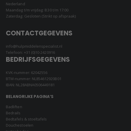
Nederland
Maandag t/m vrijdag: 8:30 t/m 17:00
Zaterdag: Gesloten (Strikt op afspraak)
CONTACTGEGEVENS
info@hulpmiddelenspecialist.nl
Telefoon:
+31 (0)10-2420916
BEDRIJFSGEGEVENS
KVK-nummer: 62042556
BTW-nummer: NL854612920B01
IBAN: NL28ABNA0506449181
BELANGRIJKE PAGINA’S
Badliften
Bedrails
Bedtafels & stoeltafels
Douchestoelen