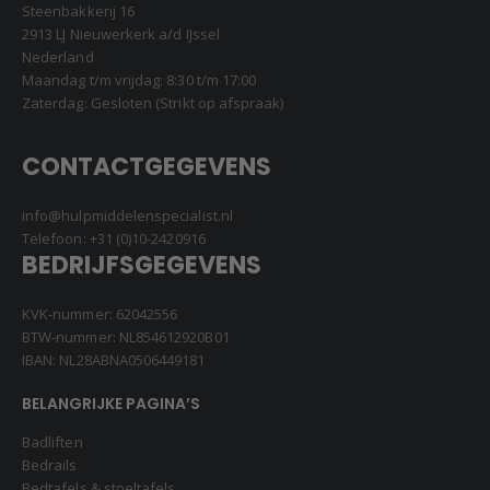
Steenbakkerij 16
2913 LJ Nieuwerkerk a/d IJssel
Nederland
Maandag t/m vrijdag: 8:30 t/m 17:00
Zaterdag: Gesloten (Strikt op afspraak)
CONTACTGEGEVENS
info@hulpmiddelenspecialist.nl
Telefoon:
+31 (0)10-2420916
BEDRIJFSGEGEVENS
KVK-nummer: 62042556
BTW-nummer: NL854612920B01
IBAN: NL28ABNA0506449181
BELANGRIJKE PAGINA’S
Badliften
Bedrails
Bedtafels & stoeltafels