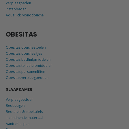
Verpleegbaden
Instapbaden
AquaPick Monddouche
OBESITAS
Obesitas douchestoelen
Obesitas douchezitjes
Obesitas badhulpmiddelen
Obesitas toilethulpmiddelen
Obesitas personenliften
Obesitas verpleegbedden
SLAAPKAMER
Verpleegbedden
Bedbeugels
Bedtafels & stoeltafels
Incontinentie materiaal
Aantrekhulpen