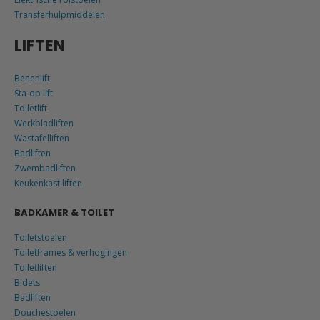
Transferhulpmiddelen
LIFTEN
Benenlift
Sta-op lift
Toiletlift
Werkbladliften
Wastafelliften
Badliften
Zwembadliften
Keukenkast liften
BADKAMER & TOILET
Toiletstoelen
Toiletframes & verhogingen
Toiletliften
Bidets
Badliften
Douchestoelen