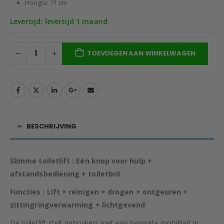
Hoogte: 71 cm
Levertijd: levertijd 1 maand
TOEVOEGEN AAN WINKELWAGEN
BESCHRIJVING
Slimme toiletlift : Eén knop voor hulp +
afstandsbediening + toiletbril
Functies : Lift + reinigen + drogen + ontgeuren +
zittingringverwarming + lichtgevend
De toiletlift stelt gebruikers met een beperkte mobiliteit in