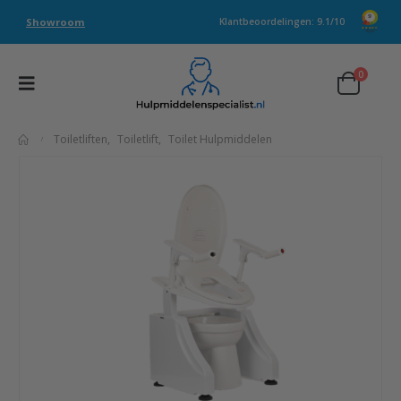
Showroom
Klantbeoordelingen: 9.1/10
0
Toiletliften
,
Toiletlift
,
Toilet Hulpmiddelen