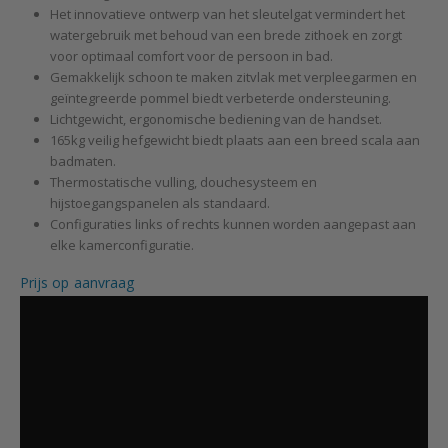
Het innovatieve ontwerp van het sleutelgat vermindert het
watergebruik met behoud van een brede zithoek en zorgt
voor optimaal comfort voor de persoon in bad.
Gemakkelijk schoon te maken zitvlak met verpleegarmen en
geïntegreerde pommel biedt verbeterde ondersteuning.
Lichtgewicht, ergonomische bediening van de handset.
165kg veilig hefgewicht biedt plaats aan een breed scala aan
badmaten.
Thermostatische vulling, douchesysteem en
hijstoegangspanelen als standaard.
Configuraties links of rechts kunnen worden aangepast aan
elke kamerconfiguratie.
Prijs op aanvraag