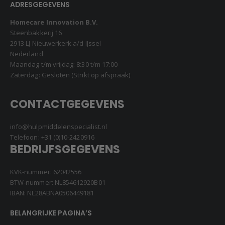
ADRESGEGEVENS
Homecare Innovation B.V.
Steenbakkerij 16
2913 LJ Nieuwerkerk a/d IJssel
Nederland
Maandag t/m vrijdag: 8:30 t/m 17:00
Zaterdag: Gesloten (Strikt op afspraak)
CONTACTGEGEVENS
info@hulpmiddelenspecialist.nl
Telefoon:
+31 (0)10-2420916
BEDRIJFSGEGEVENS
KVK-nummer: 62042556
BTW-nummer: NL854612920B01
IBAN: NL28ABNA0506449181
BELANGRIJKE PAGINA’S