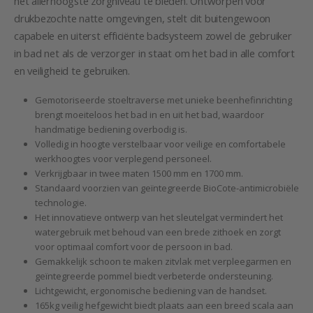
het allerhoogste zorgniveau te bieden. Ontworpen voor
drukbezochte natte omgevingen, stelt dit buitengewoon
capabele en uiterst efficiënte badsysteem zowel de gebruiker
in bad net als de verzorger in staat om het bad in alle comfort
en veiligheid te gebruiken.
Gemotoriseerde stoeltraverse met unieke beenhefinrichting
brengt moeiteloos het bad in en uit het bad, waardoor
handmatige bediening overbodig is.
Volledig in hoogte verstelbaar voor veilige en comfortabele
werkhoogtes voor verplegend personeel.
Verkrijgbaar in twee maten 1500 mm en 1700 mm.
Standaard voorzien van geïntegreerde BioCote-antimicrobiële
technologie.
Het innovatieve ontwerp van het sleutelgat vermindert het
watergebruik met behoud van een brede zithoek en zorgt
voor optimaal comfort voor de persoon in bad.
Gemakkelijk schoon te maken zitvlak met verpleegarmen en
geïntegreerde pommel biedt verbeterde ondersteuning.
Lichtgewicht, ergonomische bediening van de handset.
165kg veilig hefgewicht biedt plaats aan een breed scala aan