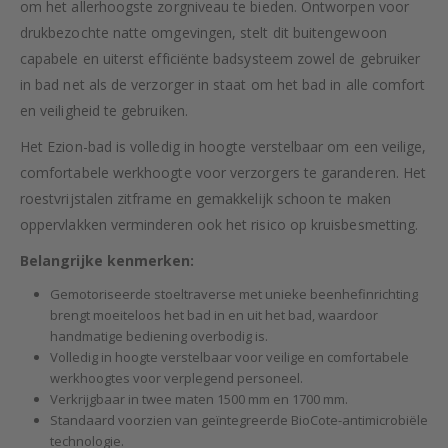
om het allerhoogste zorgniveau te bieden. Ontworpen voor
drukbezochte natte omgevingen, stelt dit buitengewoon
capabele en uiterst efficiënte badsysteem zowel de gebruiker
in bad net als de verzorger in staat om het bad in alle comfort
en veiligheid te gebruiken.
Het Ezion-bad is volledig in hoogte verstelbaar om een veilige,
comfortabele werkhoogte voor verzorgers te garanderen. Het
roestvrijstalen zitframe en gemakkelijk schoon te maken
oppervlakken verminderen ook het risico op kruisbesmetting.
Belangrijke kenmerken:
Gemotoriseerde stoeltraverse met unieke beenhefinrichting
brengt moeiteloos het bad in en uit het bad, waardoor
handmatige bediening overbodig is.
Volledig in hoogte verstelbaar voor veilige en comfortabele
werkhoogtes voor verplegend personeel.
Verkrijgbaar in twee maten 1500 mm en 1700 mm.
Standaard voorzien van geïntegreerde BioCote-antimicrobiële
technologie.