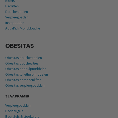
Bidets
Badliften
Douchestoelen
Verpleegbaden
Instapbaden
AquaPick Monddouche
OBESITAS
Obesitas douchestoelen
Obesitas douchezitjes
Obesitas badhulpmiddelen
Obesitas toilethulpmiddelen
Obesitas personenliften
Obesitas verpleegbedden
SLAAPKAMER
Verpleegbedden
Bedbeugels
Bedtafels & stoeltafels