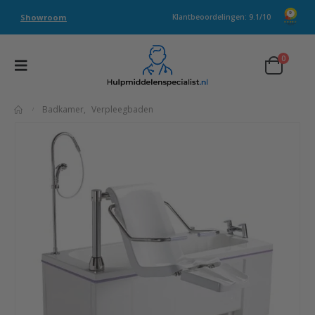
Showroom
Klantbeoordelingen: 9.1/10
0
Badkamer
,
Verpleegbaden