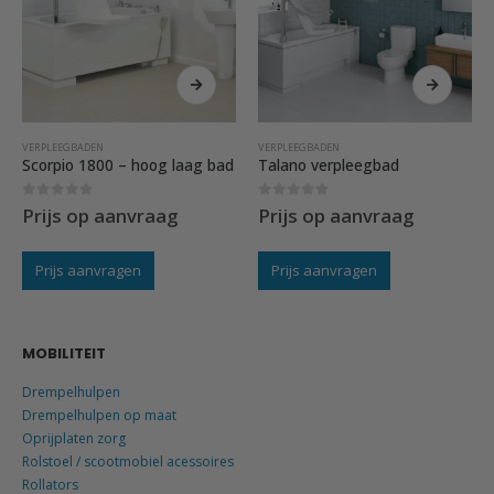
VERPLEEGBADEN
VERPLEEGBADEN
Scorpio 1800 – hoog laag bad
Talano verpleegbad
0
out of 5
0
out of 5
Prijs op aanvraag
Prijs op aanvraag
Prijs aanvragen
Prijs aanvragen
MOBILITEIT
Drempelhulpen
Drempelhulpen op maat
Oprijplaten zorg
Rolstoel / scootmobiel acessoires
Rollators