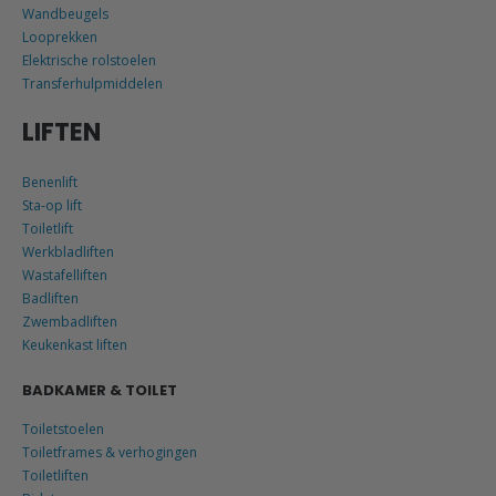
Wandbeugels
Looprekken
Elektrische rolstoelen
Transferhulpmiddelen
LIFTEN
Benenlift
Sta-op lift
Toiletlift
Werkbladliften
Wastafelliften
Badliften
Zwembadliften
Keukenkast liften
BADKAMER & TOILET
Toiletstoelen
Toiletframes & verhogingen
Toiletliften