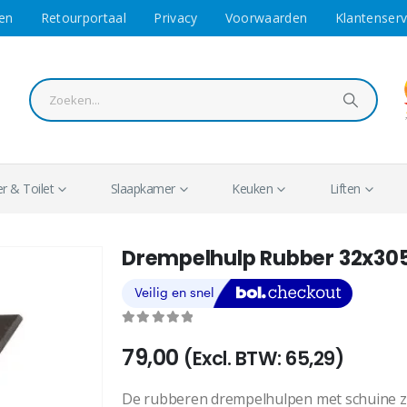
en
Retourportaal
Privacy
Voorwaarden
Klantenserv
 & Toilet
Slaapkamer
Keuken
Liften
Drempelhulp Rubber 32x305
0
out of 5
79,00
(Excl. BTW:
65,29
)
De rubberen drempelhulpen met schuine zij