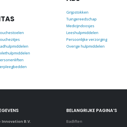
Grijpstokken
ITAS
Tuingereedschap
Medicijndoosjes
douchestoelen
Leeshulpmiddelen
ouchezitjes
Persoonlijke verzorging
badhulpmiddelen
Overige hulpmiddelen
oilethulpmiddelen
ersonenliften
verpleegbedden
EGEVENS
BELANGRIJKE PAGINA’S
Innovation B.V.
Badliften