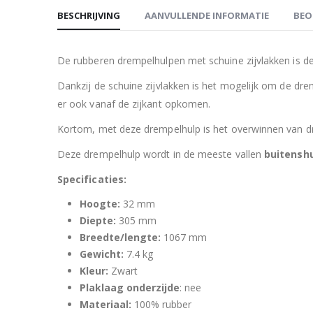
BESCHRIJVING
AANVULLENDE INFORMATIE
BEO
De rubberen drempelhulpen met schuine zijvlakken is 
Dankzij de schuine zijvlakken is het mogelijk om de dr
er ook vanaf de zijkant opkomen.
Kortom, met deze drempelhulp is het overwinnen van d
Deze drempelhulp wordt in de meeste vallen
buitensh
Specificaties:
Hoogte:
32 mm
Diepte:
305 mm
Breedte/lengte:
1067 mm
Gewicht:
7.4 kg
Kleur:
Zwart
Plaklaag onderzijde
: nee
Materiaal:
100% rubber