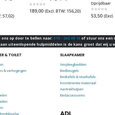
Oprijdbaar
0
out of 5
189,00
(Excl. BTW:
156,20
)
0
out of 5
53,50
W:
57,02
)
(Excl
ons op door te bellen naar:
010 - 242 09 16
of stuur ons een 
aan uiteenlopende hulpmiddelen is de kans groot dat wij u 
R & TOILET
SLAAPKAMER
len
Verpleegbedden
es & verhogingen
Bedbeugels
Bedtafels & stoeltafels
Incontinentie materiaal
Aantrekhulpen
elen
Bedaccessoires
aden
en
ADL
 Monddouche