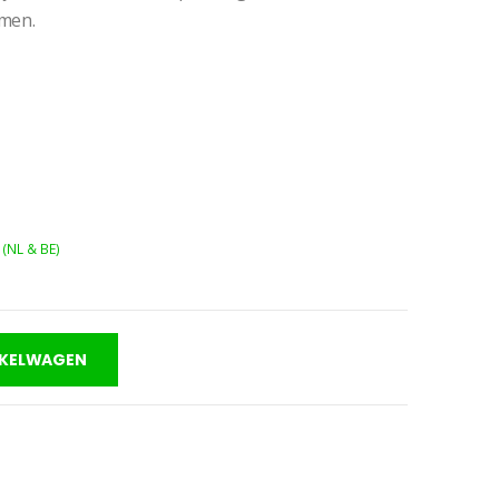
men.
 (NL & BE)
NKELWAGEN