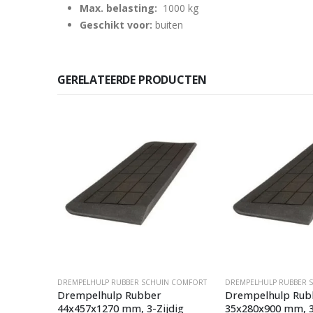
Max. belasting:
1000 kg
Geschikt voor:
buiten
GERELATEERDE PRODUCTEN
N COMFORT
DREMPELHULP RUBBER SCHUIN COMFORT
DREMPELHULP RUBBER 
Drempelhulp Rubber
Drempelhulp Rub
ig
44x457x1270 mm, 3-Zijdig
35x280x900 mm, 3