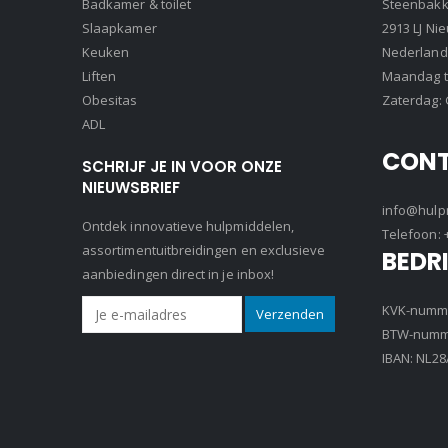
Badkamer & toilet
Steenbakke
Slaapkamer
2913 LJ Ni
Keuken
Nederland
Liften
Maandag t/
Obesitas
Zaterdag: 
ADL
CON
SCHRIJF JE IN VOOR ONZE
NIEUWSBRIEF
info@hulpm
Ontdek innovatieve hulpmiddelen,
Telefoon:
assortimentuitbreidingen en exclusieve
BEDR
aanbiedingen direct in je inbox!
KVK-numme
BTW-numme
IBAN: NL2