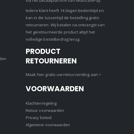
via het betaalplatform van MultiSafePay.
Iedere klant heeft 14 dagen bedenktijd en
kan in die tussentijd de bestelling gratis
retourneren. Wij betalen na ontvangst van
het geretourneerde product altijd het
volledige bestelbedrag terug.
PRODUCT
den
RETOURNEREN
Maak hier gratis uw retourzending aan >
VOORWAARDEN
Klachtenregeling
Retour voorwaarden
Privacy beleid
Algemene voorwaarden