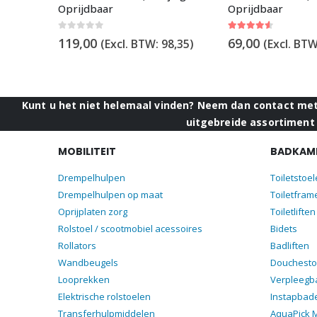
Oprijdbaar
Oprijdbaar
0
out of 5
4.50
out of 5
119,00
69,00
3,39
)
(Excl. BTW:
98,35
)
(Excl. BT
Kunt u het niet helemaal vinden? Neem dan contact met 
uitgebreide assortiment 
MOBILITEIT
BADKAME
Drempelhulpen
Toiletstoe
Drempelhulpen op maat
Toiletfram
Oprijplaten zorg
Toiletliften
Rolstoel / scootmobiel acessoires
Bidets
Rollators
Badliften
Wandbeugels
Douchesto
Looprekken
Verpleegb
Elektrische rolstoelen
Instapbad
Transferhulpmiddelen
AquaPick