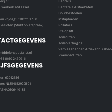
rij 16
Bedrails
euwerkerk a/d IJssel
Bedtafels & stoeltafels
Douchestoelen
m vrijdag: 8:30 t/m 17:00
Instapbaden
Gesloten (Strikt op afspraak)
Rollators
Sta-op lift
Toiletliften
TACTGEGEVENS
Toiletverhoging
Verpleegbedden & ziekenhuisbed
iddelenspecialist.nl
Zwembadliften
+31 (0)10-2420916
IJFSGEGEVENS
r: 62042556
r: NL854612920B01
8ABNA0506449181