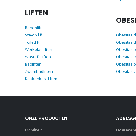
LIFTEN
OBES
Benenlift
Sta-op lift
Obesitas 
Toiletlift
Obesitas d
Werkbladliften
Obesitas 
Wastafelliften
Obesitas t
Badliften
Obesitas p
Zwembadliften
Obesitas 
Keukenkast liften
ONZE PRODUCTEN
ADRESG
Mobiliteit
Homecare 