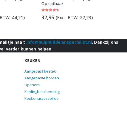
Oprijdbaar
Oprijdb
4.50
out of 5
0
out of 5
32,95
113,00
. BTW:
44,21
)
(Excl. BTW:
27,23
)
mailtje naar:
info@hulpmiddelenspecialist.nl
. Dankzij ons
wel verder kunnen helpen.
KEUKEN
Aangepast bestek
Aangepaste borden
Openers
Kledingbescherming
Keukenaccessoires