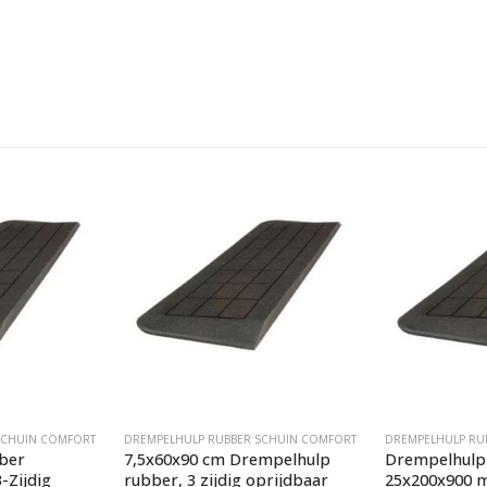
SCHUIN COMFORT
DREMPELHULP RUBBER SCHUIN COMFORT
DREMPELHULP RU
ber
7,5x60x90 cm Drempelhulp
Drempelhulp
-Zijdig
rubber, 3 zijdig oprijdbaar
25x200x900 m