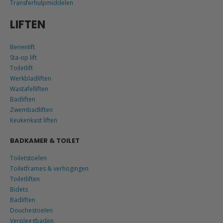
Transferhulpmiddelen
LIFTEN
Benenlift
Sta-op lift
Toiletlift
Werkbladliften
Wastafelliften
Badliften
Zwembadliften
Keukenkast liften
BADKAMER & TOILET
Toiletstoelen
Toiletframes & verhogingen
Toiletliften
Bidets
Badliften
Douchestoelen
Verpleegbaden