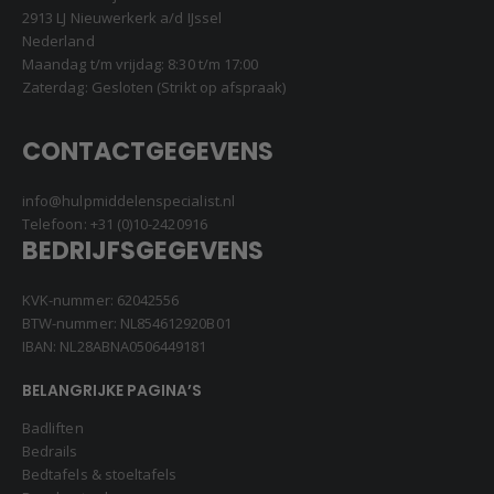
2913 LJ Nieuwerkerk a/d IJssel
Nederland
Maandag t/m vrijdag: 8:30 t/m 17:00
Zaterdag: Gesloten (Strikt op afspraak)
CONTACTGEGEVENS
info@hulpmiddelenspecialist.nl
Telefoon:
+31 (0)10-2420916
BEDRIJFSGEGEVENS
KVK-nummer: 62042556
BTW-nummer: NL854612920B01
IBAN: NL28ABNA0506449181
BELANGRIJKE PAGINA’S
Badliften
Bedrails
Bedtafels & stoeltafels