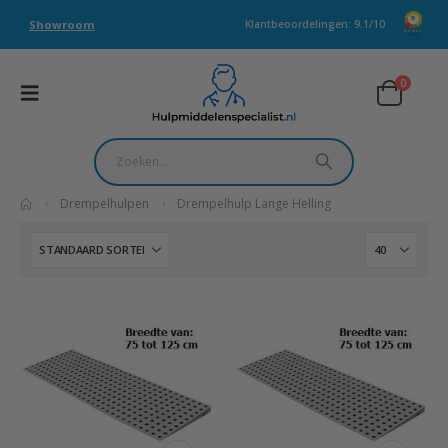
Showroom
Klantbeoordelingen: 9.1/10
0
Drempelhulpen
Drempelhulp Lange Helling
Dit
Dit