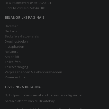
BTW-nummer: NL854612920B01
IBAN: NL28ABNA0506449181
BELANGRIJKE PAGINA’S
Badliften
Bedrails
Bedtafels & stoeltafels
Douchestoelen
Instapbaden
Rollators
Sta-op lift
Toiletliften
Toiletverhoging
Verpleegbedden & ziekenhuisbedden
Zwembadliften
LEVERING & BETALING
Bij Hulpmiddelenspecialist.nl betaald u veilig via het
betaalplatform van MultiSafePay.