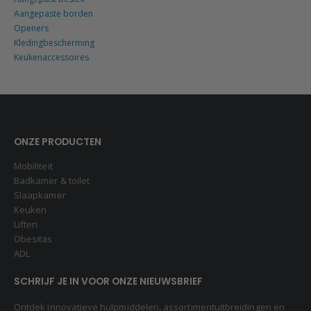
Aangepaste borden
Openers
Kledingbescherming
Keukenaccessoires
ONZE PRODUCTEN
Mobiliteit
Badkamer & toilet
Slaapkamer
Keuken
Liften
Obesitas
ADL
SCHRIJF JE IN VOOR ONZE NIEUWSBRIEF
Ontdek innovatieve hulpmiddelen, assortimentuitbreidingen en