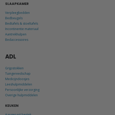
SLAAPKAMER
Verpleegbedden
Bedbeugels
Bedtafels & stoeltafels
Incontinentie materiaal
Aantrekhulpen
Bedaccessoires
ADL
Grijpstokken
Tuingereedschap
Medicijndoosjes
Leeshulpmiddelen
Persoonlijke verzorging
Overige hulpmiddelen
KEUKEN
Aangepast bestek