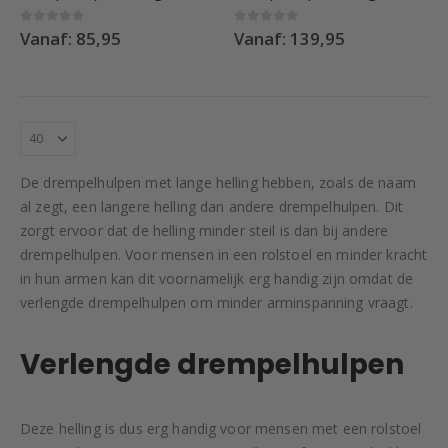
optie
optie
kan
kan
0
out of 5
0
out of 5
Vanaf:
85,95
Vanaf:
139,95
gekozen
gekozen
worden
worden
op
op
de
de
productpagina
productpag
De drempelhulpen met lange helling hebben, zoals de naam
al zegt, een langere helling dan andere drempelhulpen. Dit
zorgt ervoor dat de helling minder steil is dan bij andere
drempelhulpen. Voor mensen in een rolstoel en minder kracht
in hun armen kan dit voornamelijk erg handig zijn omdat de
verlengde drempelhulpen om minder arminspanning vraagt.
Verlengde drempelhulpen
Deze helling is dus erg handig voor mensen met een rolstoel