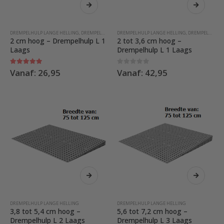
product
product
heeft
heeft
meerdere
meerdere
DREMPELHULP LANGE HELLING
,
DREMPELHULP MODULAIR
DREMPELHULP LANGE HELLING
,
DREMPELHULP MODULAIR
variaties.
variaties.
2 cm hoog – Drempelhulp L 1
2 tot 3,6 cm hoog –
Deze
Deze
Laags
Drempelhulp L 1 Laags
optie
optie
kan
kan
5.00
out of 5
0
out of 5
Vanaf:
26,95
Vanaf:
42,95
gekozen
gekozen
worden
worden
op
op
de
de
productpagina
productpag
Dit
Dit
product
product
heeft
heeft
meerdere
meerdere
DREMPELHULP LANGE HELLING
DREMPELHULP LANGE HELLING
variaties.
variaties.
3,8 tot 5,4 cm hoog –
5,6 tot 7,2 cm hoog –
Deze
Deze
Drempelhulp L 2 Laags
Drempelhulp L 3 Laags