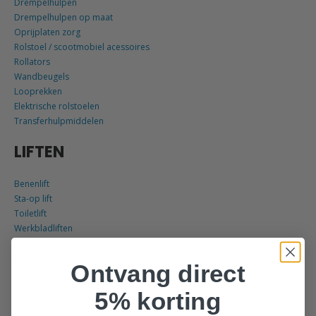
Drempelhulpen
Drempelhulpen op maat
Oprijplaten zorg
Rolstoel / scootmobiel acessoires
Rollators
Wandbeugels
Looprekken
Elektrische rolstoelen
Transferhulpmiddelen
LIFTEN
Benenlift
Sta-op lift
Toiletlift
Werkbladliften
Wastafelliften
Badliften
Ontvang direct
Zwembadliften
Keukenkast liften
5% korting