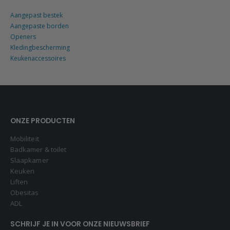
Aangepast bestek
Aangepaste borden
Openers
Kledingbescherming
Keukenaccessoires
ONZE PRODUCTEN
Mobiliteit
Badkamer & toilet
Slaapkamer
Keuken
Liften
Obesitas
ADL
SCHRIJF JE IN VOOR ONZE NIEUWSBRIEF