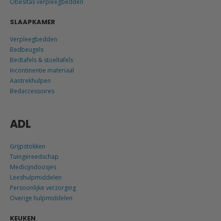
Obesitas verpleegbedden
SLAAPKAMER
Verpleegbedden
Bedbeugels
Bedtafels & stoeltafels
Incontinentie materiaal
Aantrekhulpen
Bedaccessoires
ADL
Grijpstokken
Tuingereedschap
Medicijndoosjes
Leeshulpmiddelen
Persoonlijke verzorging
Overige hulpmiddelen
KEUKEN