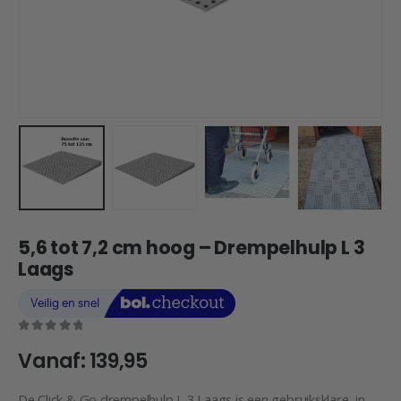
5,6 tot 7,2 cm hoog – Drempelhulp L 3
Laags
0
out of 5
Vanaf:
139,95
De Click & Go drempelhulp L 3 Laags is een gebruiksklare, in