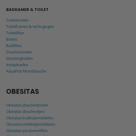
BADKAMER & TOILET
Toiletstoelen
Toiletframes & verhogingen
Toiletliften
Bidets
Badliften
Douchestoelen
Verpleegbaden
Instapbaden
AquaPick Monddouche
OBESITAS
Obesitas douchestoelen
Obesitas douchezitjes
Obesitas badhulpmiddelen
Obesitas toilethulpmiddelen
Obesitas personenliften