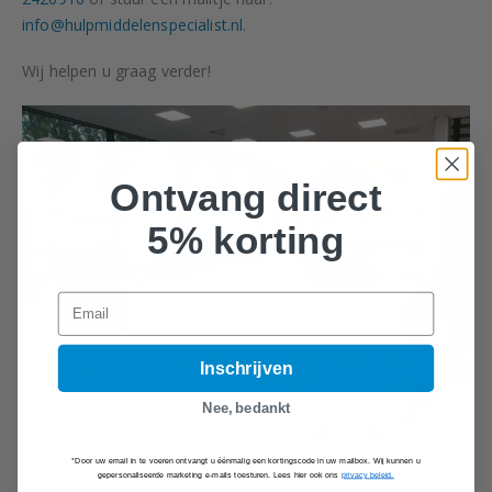
info@hulpmiddelenspecialist.nl
.
Wij helpen u graag verder!
Ontvang direct
5% korting
Email
Inschrijven
Nee, bedankt
*Door uw email in te voeren ontvangt u éénmalig een kortingscode in uw mailbox. Wij kunnen u
gepersonaliseerde marketing e-mails toesturen. Lees hier ook ons
privacy beleid.