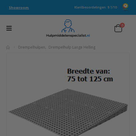
Showroom
Klantbeoordelingen: 9.1/10
0
Drempelhulpen
,
Drempelhulp Lange Helling