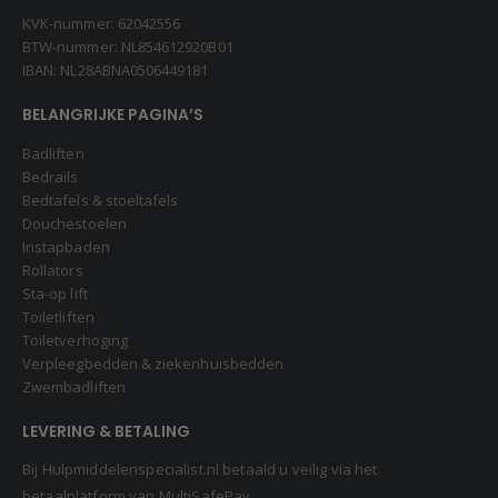
KVK-nummer: 62042556
BTW-nummer: NL854612920B01
IBAN: NL28ABNA0506449181
BELANGRIJKE PAGINA’S
Badliften
Bedrails
Bedtafels & stoeltafels
Douchestoelen
Instapbaden
Rollators
Sta-op lift
Toiletliften
Toiletverhoging
Verpleegbedden & ziekenhuisbedden
Zwembadliften
LEVERING & BETALING
Bij Hulpmiddelenspecialist.nl betaald u veilig via het
betaalplatform van MultiSafePay.