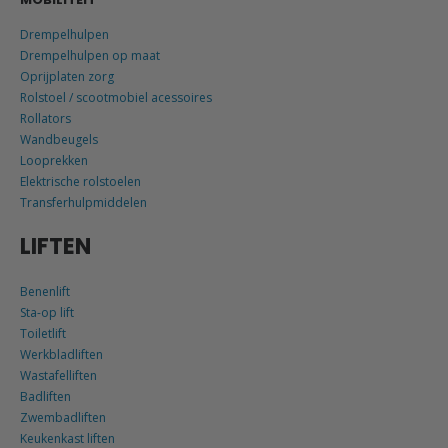
Drempelhulpen
Drempelhulpen op maat
Oprijplaten zorg
Rolstoel / scootmobiel acessoires
Rollators
Wandbeugels
Looprekken
Elektrische rolstoelen
Transferhulpmiddelen
LIFTEN
Benenlift
Sta-op lift
Toiletlift
Werkbladliften
Wastafelliften
Badliften
Zwembadliften
Keukenkast liften