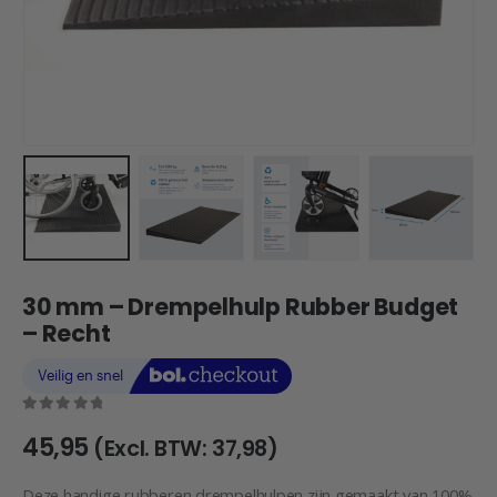
30 mm – Drempelhulp Rubber Budget
– Recht
0
out of 5
45,95
(Excl. BTW:
37,98
)
Deze handige rubberen drempelhulpen zijn gemaakt van 100%