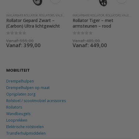
INKLAPBARE ROLLATOR
,
ROLLATORS
,
VALENTIJNSDAG AANBIEDINGEN
INKLAPBARE ROLLATOR
,
ROLLATORS
,
VALENTIJNSDAG AANBIEDINGEN
Rollator Gepard Zwart –
Rollator Tiger – met
(Carbon) Ultra lichtgewicht
armsteunen – rood
0
out of 5
0
out of 5
Vanaf:
555,00
Vanaf:
485,00
Vanaf:
399,00
Vanaf:
449,00
MOBILITEIT
Drempelhulpen
Drempelhulpen op maat
Oprijplaten zorg
Rolstoel / scootmobiel acessoires
Rollators
Wandbeugels
Looprekken
Elektrische rolstoelen
Transferhulpmiddelen