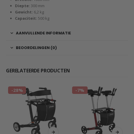
Diepte:
300 mm
Gewicht:
6,2 kg
Capaciteit:
500 kg
AANVULLENDE INFORMATIE
BEOORDELINGEN (0)
GERELATEERDE PRODUCTEN
-28%
-7%
kan gekozen worden op de productpagina
Dit product heeft meerdere variaties. Deze optie kan gekozen worden op de productpagina
Dit product heeft meerdere variaties. Deze optie kan gekozen worden