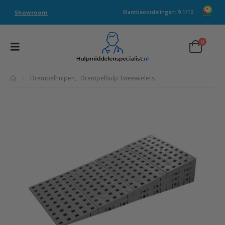
Showroom
Klantbeoordelingen: 9.1/10
0
Drempelhulpen
,
Drempelhulp Tweewielers