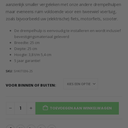
aanzienlijk smaller vergeleken met onze andere drempelhulpen
maar eveneens ruim voldoende voor een tweewiel voertuig,
zoals bijvoorbeeld uw (elektrische) fiets, motorfiets, scooter.
De drempelhulp is eenvoudig te installeren en wordt inclusief
bevestigingsmateriaal geleverd
Breedte: 25 cm
Diepte: 25 cm
Hoogte: 3,8 t/m 5,4 cm
5 jaar garantie!
SKU:
SHKIT036-25
VOOR BINNEN OF BUITEN
TOEVOEGEN AAN WINKELWAGEN