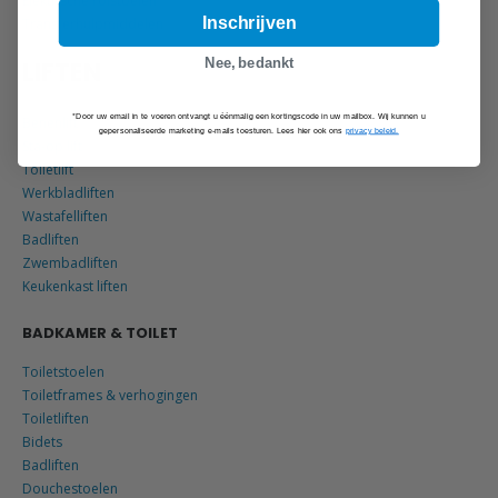
Elektrische rolstoelen
Inschrijven
Transferhulpmiddelen
Nee, bedankt
LIFTEN
*Door uw email in te voeren ontvangt u éénmalig een kortingscode in uw mailbox. Wij kunnen u
Benenlift
gepersonaliseerde marketing e-mails toesturen. Lees hier ook ons
privacy beleid.
Sta-op lift
Toiletlift
Werkbladliften
Wastafelliften
Badliften
Zwembadliften
Keukenkast liften
BADKAMER & TOILET
Toiletstoelen
Toiletframes & verhogingen
Toiletliften
Bidets
Badliften
Douchestoelen