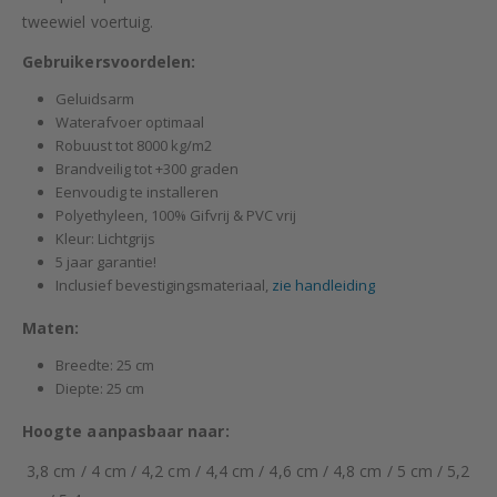
tweewiel voertuig.
Gebruikersvoordelen:
Geluidsarm
Waterafvoer optimaal
Robuust tot 8000 kg/m2
Brandveilig tot +300 graden
Eenvoudig te installeren
Polyethyleen, 100% Gifvrij & PVC vrij
Kleur: Lichtgrijs
5 jaar garantie!
Inclusief bevestigingsmateriaal,
zie handleiding
Maten:
Breedte: 25 cm
Diepte: 25 cm
Hoogte aanpasbaar naar:
3,8 cm / 4 cm / 4,2 cm / 4,4 cm / 4,6 cm / 4,8 cm / 5 cm / 5,2