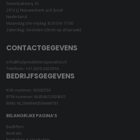
Steenbakkerij 16
2913 LJ Nieuwerkerk a/d IJssel
Nederland
Maandag t/m vrijdag: 8:30 t/m 17:00
Zaterdag: Gesloten (Strikt op afspraak)
CONTACTGEGEVENS
info@hulpmiddelenspecialist.nl
Telefoon:
+31 (0)10-2420916
BEDRIJFSGEGEVENS
KVK-nummer: 62042556
BTW-nummer: NL854612920B01
IBAN: NL28ABNA0506449181
BELANGRIJKE PAGINA’S
Badliften
Bedrails
Bedtafels & stoeltafels