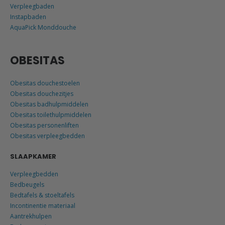
Verpleegbaden
Instapbaden
AquaPick Monddouche
OBESITAS
Obesitas douchestoelen
Obesitas douchezitjes
Obesitas badhulpmiddelen
Obesitas toilethulpmiddelen
Obesitas personenliften
Obesitas verpleegbedden
SLAAPKAMER
Verpleegbedden
Bedbeugels
Bedtafels & stoeltafels
Incontinentie materiaal
Aantrekhulpen