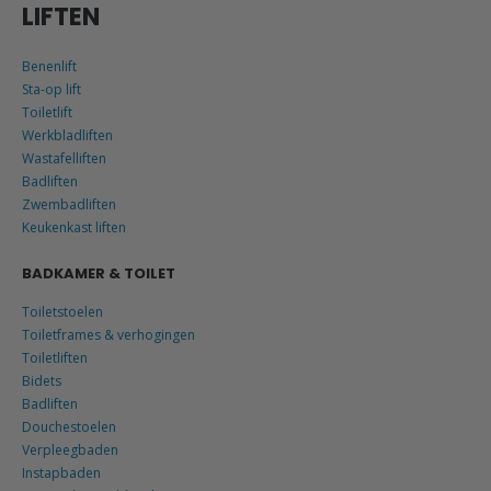
LIFTEN
Benenlift
Sta-op lift
Toiletlift
Werkbladliften
Wastafelliften
Badliften
Zwembadliften
Keukenkast liften
BADKAMER & TOILET
Toiletstoelen
Toiletframes & verhogingen
Toiletliften
Bidets
Badliften
Douchestoelen
Verpleegbaden
Instapbaden