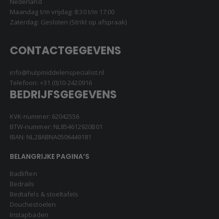
Nederland
Maandag t/m vrijdag: 8:30 t/m 17:00
Zaterdag: Gesloten (Strikt op afspraak)
CONTACTGEGEVENS
info@hulpmiddelenspecialist.nl
Telefoon:
+31 (0)10-2420916
BEDRIJFSGEGEVENS
KVK-nummer: 62042556
BTW-nummer: NL854612920B01
IBAN: NL28ABNA0506449181
BELANGRIJKE PAGINA’S
Badliften
Bedrails
Bedtafels & stoeltafels
Douchestoelen
Instapbaden