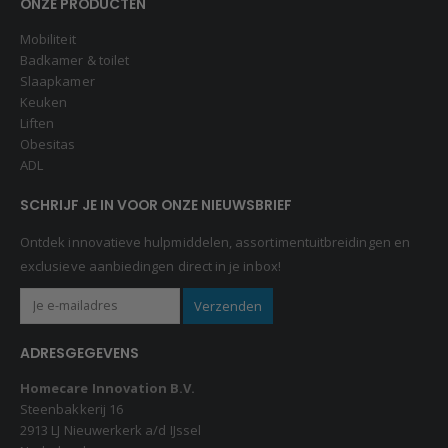
ONZE PRODUCTEN
Mobiliteit
Badkamer & toilet
Slaapkamer
Keuken
Liften
Obesitas
ADL
SCHRIJF JE IN VOOR ONZE NIEUWSBRIEF
Ontdek innovatieve hulpmiddelen, assortimentuitbreidingen en
exclusieve aanbiedingen direct in je inbox!
ADRESGEGEVENS
Homecare Innovation B.V.
Steenbakkerij 16
2913 LJ Nieuwerkerk a/d IJssel