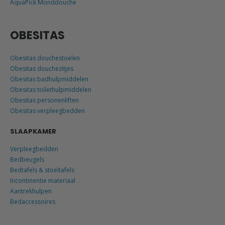
AquaPick Monddouche
OBESITAS
Obesitas douchestoelen
Obesitas douchezitjes
Obesitas badhulpmiddelen
Obesitas toilethulpmiddelen
Obesitas personenliften
Obesitas verpleegbedden
SLAAPKAMER
Verpleegbedden
Bedbeugels
Bedtafels & stoeltafels
Incontinentie materiaal
Aantrekhulpen
Bedaccessoires