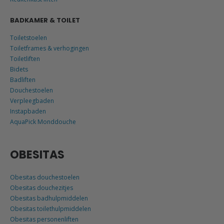
BADKAMER & TOILET
Toiletstoelen
Toiletframes & verhogingen
Toiletliften
Bidets
Badliften
Douchestoelen
Verpleegbaden
Instapbaden
AquaPick Monddouche
OBESITAS
Obesitas douchestoelen
Obesitas douchezitjes
Obesitas badhulpmiddelen
Obesitas toilethulpmiddelen
Obesitas personenliften