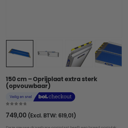
150 cm – Oprijplaat extra sterk
(opvouwbaar)
0
out of 5
749,00
(Excl. BTW:
619,01
)
Deze nieuwe draagbare oprijplaat heeft een breed oprijvlak