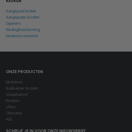
KEUKEN
Aangepast bestek
Aangepaste borden
Openers
Kledingbescherming
Keukenaccessoires
ONZE PRODUCTEN
Mobiliteit
Badkamer & toilet
Slaapkamer
Keuken
Liften
Obesitas
ADL
SCHRIJF JE IN VOOR ONZE NIEUWSBRIEF