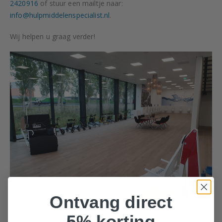
2420916
of stuur een mailtje naar:
info@hulpmiddelenspecialist.nl
.
Wij helpen u graag verder!
Ontvang direct
5% korting