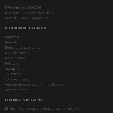
KVK-nummer: 62042556
BTW-nummer: NL854612920B01
IBAN: NL28ABNA0506449181
BELANGRIJKE PAGINA’S
Badliften
Bedrails
Bedtafels & stoeltafels
Douchestoelen
Instapbaden
Rollators
Sta-op lift
Toiletliften
Toiletverhoging
Verpleegbedden & ziekenhuisbedden
Zwembadliften
LEVERING & BETALING
Bij Hulpmiddelenspecialist.nl betaald u veilig via het