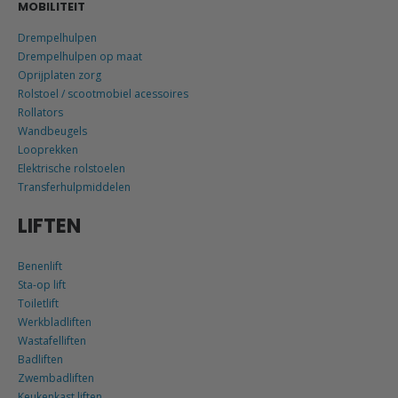
MOBILITEIT
Drempelhulpen
Drempelhulpen op maat
Oprijplaten zorg
Rolstoel / scootmobiel acessoires
Rollators
Wandbeugels
Looprekken
Elektrische rolstoelen
Transferhulpmiddelen
LIFTEN
Benenlift
Sta-op lift
Toiletlift
Werkbladliften
Wastafelliften
Badliften
Zwembadliften
Keukenkast liften