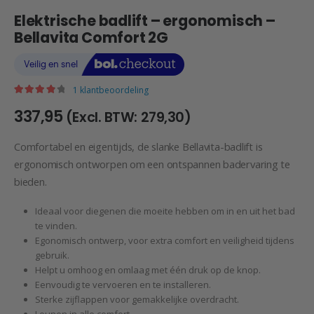
Elektrische badlift – ergonomisch –
Bellavita Comfort 2G
1
klantbeoordeling
|
4.00
out of 5
337,95
(Excl. BTW:
279,30
)
Comfortabel en eigentijds, de slanke Bellavita-badlift is
ergonomisch ontworpen om een ontspannen badervaring te
bieden.
Ideaal voor diegenen die moeite hebben om in en uit het bad
te vinden.
Egonomisch ontwerp, voor extra comfort en veiligheid tijdens
gebruik.
Helpt u omhoog en omlaag met één druk op de knop.
Eenvoudig te vervoeren en te installeren.
Sterke zijflappen voor gemakkelijke overdracht.
Leunen in alle comfort.