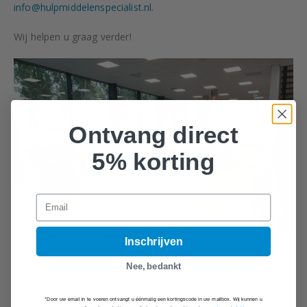
info@hulpmiddelenspecialist.nl
.
Wij helpen u graag verder!
Ontvang direct
5% korting
Email
Inschrijven
Nee, bedankt
*Door uw email in te voeren ontvangt u éénmalig een kortingscode in uw mailbox. Wij kunnen u