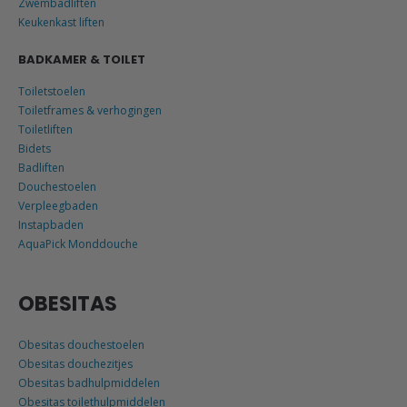
Zwembadliften
Keukenkast liften
BADKAMER & TOILET
Toiletstoelen
Toiletframes & verhogingen
Toiletliften
Bidets
Badliften
Douchestoelen
Verpleegbaden
Instapbaden
AquaPick Monddouche
OBESITAS
Obesitas douchestoelen
Obesitas douchezitjes
Obesitas badhulpmiddelen
Obesitas toilethulpmiddelen