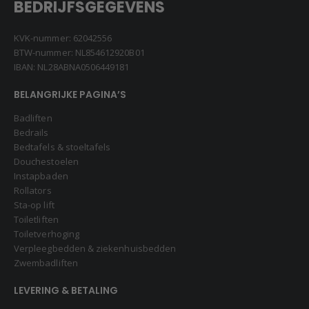
BEDRIJFSGEGEVENS
KVK-nummer: 62042556
BTW-nummer: NL854612920B01
IBAN: NL28ABNA0506449181
BELANGRIJKE PAGINA’S
Badliften
Bedrails
Bedtafels & stoeltafels
Douchestoelen
Instapbaden
Rollators
Sta-op lift
Toiletliften
Toiletverhoging
Verpleegbedden & ziekenhuisbedden
Zwembadliften
LEVERING & BETALING