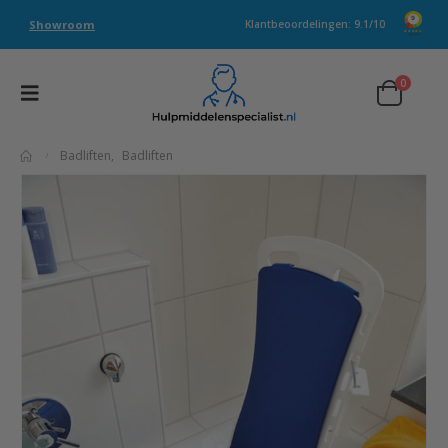
Showroom
Klantbeoordelingen: 9.1/10
0
Badliften
,
Badliften