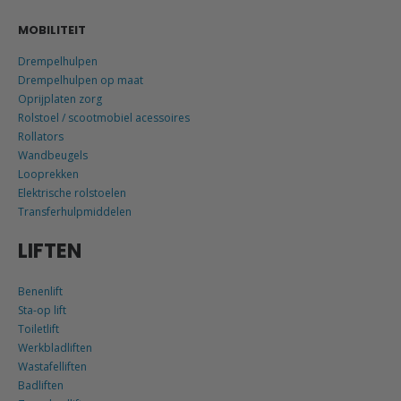
MOBILITEIT
Drempelhulpen
Drempelhulpen op maat
Oprijplaten zorg
Rolstoel / scootmobiel acessoires
Rollators
Wandbeugels
Looprekken
Elektrische rolstoelen
Transferhulpmiddelen
LIFTEN
Benenlift
Sta-op lift
Toiletlift
Werkbladliften
Wastafelliften
Badliften