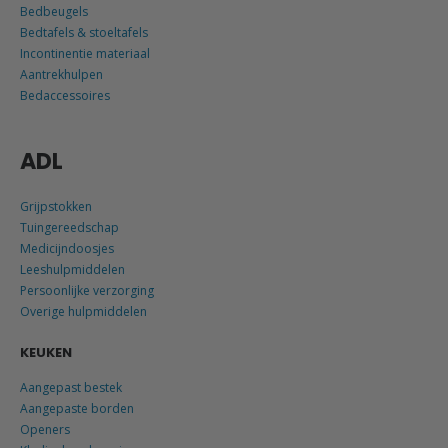
Bedtafels & stoeltafels
Incontinentie materiaal
Aantrekhulpen
Bedaccessoires
ADL
Grijpstokken
Tuingereedschap
Medicijndoosjes
Leeshulpmiddelen
Persoonlijke verzorging
Overige hulpmiddelen
KEUKEN
Aangepast bestek
Aangepaste borden
Openers
Kledingbescherming