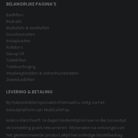
Badliften
Bedrails
Bedtafels & stoeltafels
Douchestoelen
Instapbaden
Rollators
Sta-op lift
Toiletliften
Toiletverhoging
Verpleegbedden & ziekenhuisbedden
Zwembadliften
LEVERING & BETALING
Bij Hulpmiddelenspecialist.nl betaald u veilig via het
betaalplatform van MultiSafePay.
Iedere klant heeft 14 dagen bedenktijd en kan in die tussentijd
de bestelling gratis retourneren. Wij betalen na ontvangst van
het geretourneerde product altijd het volledige bestelbedrag
terug.