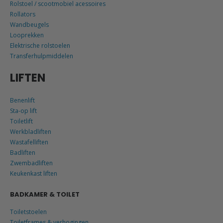
Rollators
Wandbeugels
Looprekken
Elektrische rolstoelen
Transferhulpmiddelen
LIFTEN
Benenlift
Sta-op lift
Toiletlift
Werkbladliften
Wastafelliften
Badliften
Zwembadliften
Keukenkast liften
BADKAMER & TOILET
Toiletstoelen
Toiletframes & verhogingen