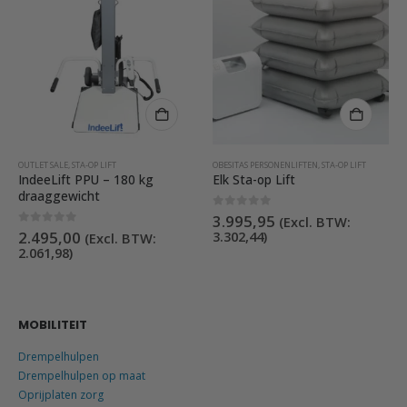
OBESITAS PERSONENLIFTEN
,
STA-OP LIFT
STA OP HULPEN
,
STA-OP LIFT
Elk Sta-op Lift
SitnStand – Portable
0
out of 5
5.00
out of 5
3.995,95
899,00
(Excl. BTW:
(Excl. BTW:
824,77
)
3.302,44
)
MOBILITEIT
Drempelhulpen
Drempelhulpen op maat
Oprijplaten zorg
Rolstoel / scootmobiel acessoires