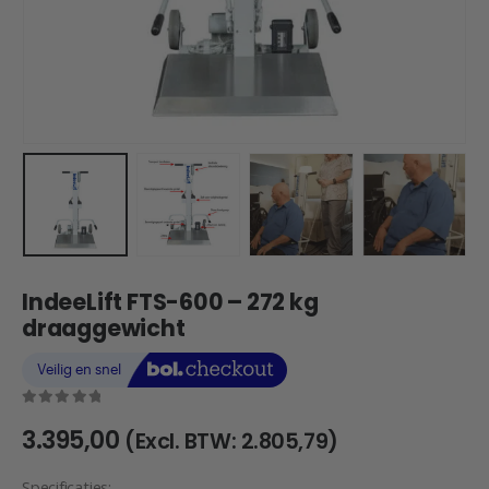
IndeeLift FTS-600 – 272 kg
draaggewicht
0
out of 5
3.395,00
(Excl. BTW:
2.805,79
)
Specificaties: