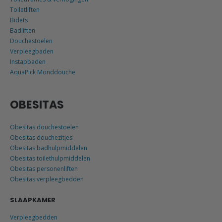
Toiletliften
Bidets
Badliften
Douchestoelen
Verpleegbaden
Instapbaden
AquaPick Monddouche
OBESITAS
Obesitas douchestoelen
Obesitas douchezitjes
Obesitas badhulpmiddelen
Obesitas toilethulpmiddelen
Obesitas personenliften
Obesitas verpleegbedden
SLAAPKAMER
Verpleegbedden
Bedbeugels