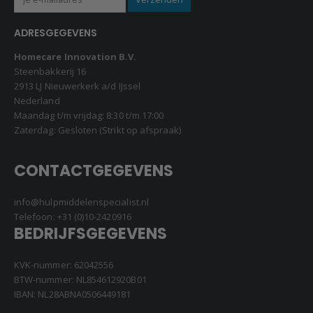
ADRESGEGEVENS
Homecare Innovation B.V.
Steenbakkerij 16
2913 LJ Nieuwerkerk a/d IJssel
Nederland
Maandag t/m vrijdag: 8:30 t/m 17:00
Zaterdag: Gesloten (Strikt op afspraak)
CONTACTGEGEVENS
info@hulpmiddelenspecialist.nl
Telefoon:
+31 (0)10-2420916
BEDRIJFSGEGEVENS
KVK-nummer: 62042556
BTW-nummer: NL854612920B01
IBAN: NL28ABNA0506449181
BELANGRIJKE PAGINA’S