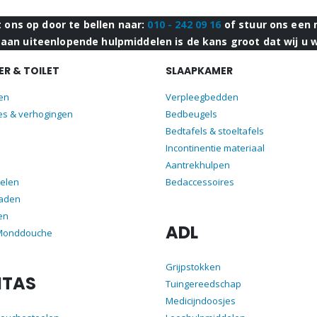
ons op door te bellen naar:
010 - 242 09 16
of stuur ons een 
aan uiteenlopende hulpmiddelen is de kans groot dat wij u 
R & TOILET
SLAAPKAMER
len
Verpleegbedden
es & verhogingen
Bedbeugels
Bedtafels & stoeltafels
Incontinentie materiaal
Aantrekhulpen
elen
Bedaccessoires
aden
en
ADL
 Monddouche
Grijpstokken
ITAS
Tuingereedschap
Medicijndoosjes