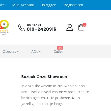
ice
Mijn Account
Inloggen
Registreren
CONTACT
0
010-2420916
Sale!
Obesitas
ADL
Outlet
Bezoek Onze Showroom:
In onze showroom in Nieuwerkerk aan
den IJssel zijn veel van onze producten te
bezichtigen en uit te proberen. Kom
gezellig een keertje langs!