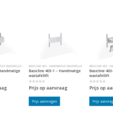
BASICLINE 403 - HANDMATIGE WASTAFELLIFTEN
BASICLINE 403 - HANDMATIGE WASTAFELLIFTEN
 Handmatige
Basicline 403-1 – Handmatige
Basicline 40
wastafellift
wastafellift
0
out of 5
0
out of 5
aag
Prijs op aanvraag
Prijs op a
Prijs aanvragen
Prijs aanvra