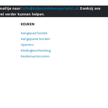
mailtje naar:
info@hulpmiddelenspecialist.nl
. Dankzij ons
wel verder kunnen helpen.
KEUKEN
Aangepast bestek
Aangepaste borden
Openers
Kledingbescherming
Keukenaccessoires