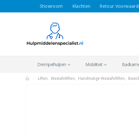
Showroom
Klachten
Retour Voorwaard
Drempelhulpen
Mobiliteit
Badkamer
Liften
,
Wastafelliften
,
Handmatige Wastafelliften
,
Basicl