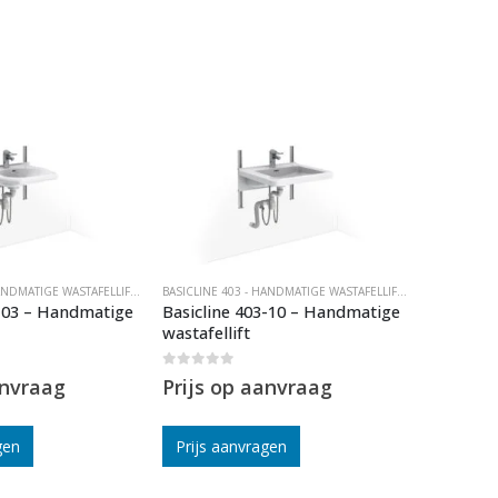
BASICLINE 403 - HANDMATIGE WASTAFELLIFTEN
BASICLINE 403 - HANDMATIGE WASTAFELLIFTEN
3-03 – Handmatige
Basicline 403-10 – Handmatige
Basiclin
wastafellift
wastafell
0
out of 5
0
out of 5
anvraag
Prijs op aanvraag
Prijs 
gen
Prijs aanvragen
Prijs a