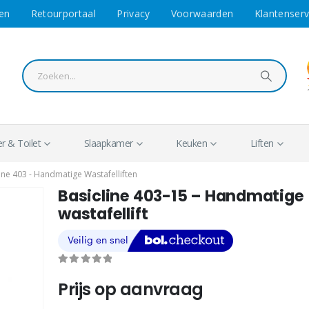
en
Retourportaal
Privacy
Voorwaarden
Klantenserv
 & Toilet
Slaapkamer
Keuken
Liften
ine 403 - Handmatige Wastafelliften
Basicline 403-15 – Handmatige
wastafellift
0
out of 5
Prijs op aanvraag