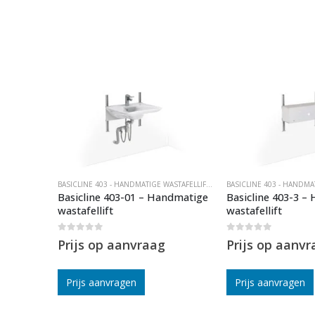
BASICLINE 403 - HANDMATIGE WASTAFELLIFTEN
BASICLINE 403 - HANDMATIGE WASTAFELLIFTEN
dmatige
Basicline 403-01 – Handmatige
Basicline 403-3 –
wastafellift
wastafellift
0
out of 5
0
out of 5
Prijs op aanvraag
Prijs op aanvr
Prijs aanvragen
Prijs aanvragen