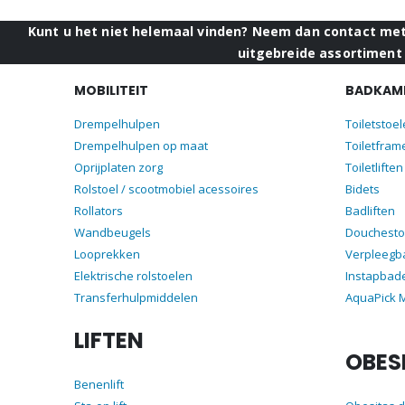
Kunt u het niet helemaal vinden? Neem dan contact met 
uitgebreide assortiment 
MOBILITEIT
BADKAME
Drempelhulpen
Toiletstoe
Drempelhulpen op maat
Toiletfram
Oprijplaten zorg
Toiletliften
Rolstoel / scootmobiel acessoires
Bidets
Rollators
Badliften
Wandbeugels
Douchesto
Looprekken
Verpleegb
Elektrische rolstoelen
Instapbad
Transferhulpmiddelen
AquaPick
LIFTEN
OBES
Benenlift