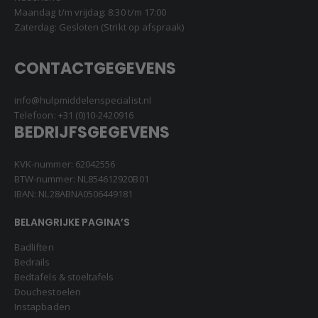
Maandag t/m vrijdag: 8:30 t/m 17:00
Zaterdag: Gesloten (Strikt op afspraak)
CONTACTGEGEVENS
info@hulpmiddelenspecialist.nl
Telefoon:
+31 (0)10-2420916
BEDRIJFSGEGEVENS
KVK-nummer: 62042556
BTW-nummer: NL854612920B01
IBAN: NL28ABNA0506449181
BELANGRIJKE PAGINA’S
Badliften
Bedrails
Bedtafels & stoeltafels
Douchestoelen
Instapbaden