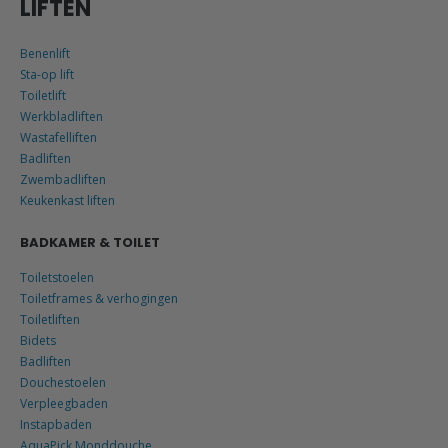
LIFTEN
Benenlift
Sta-op lift
Toiletlift
Werkbladliften
Wastafelliften
Badliften
Zwembadliften
Keukenkast liften
BADKAMER & TOILET
Toiletstoelen
Toiletframes & verhogingen
Toiletliften
Bidets
Badliften
Douchestoelen
Verpleegbaden
Instapbaden
AquaPick Monddouche