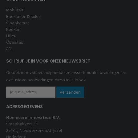
Mobiliteit
Badkamer & toilet
Slaapkamer
Keuken
Liften
Obesitas
ADL
SCHRIJF JE IN VOOR ONZE NIEUWSBRIEF
Ontdek innovatieve hulpmiddelen, assortimentuitbreidingen en
exclusieve aanbiedingen direct in je inbox!
ADRESGEGEVENS
Homecare Innovation B.V.
Steenbakkerij 16
2913 LJ Nieuwerkerk a/d IJssel
Nederland