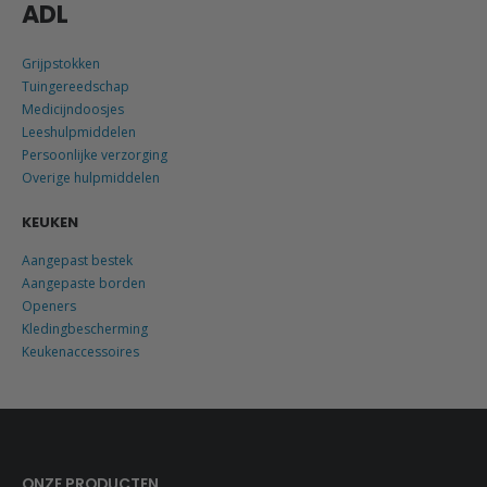
ADL
Grijpstokken
Tuingereedschap
Medicijndoosjes
Leeshulpmiddelen
Persoonlijke verzorging
Overige hulpmiddelen
KEUKEN
Aangepast bestek
Aangepaste borden
Openers
Kledingbescherming
Keukenaccessoires
ONZE PRODUCTEN