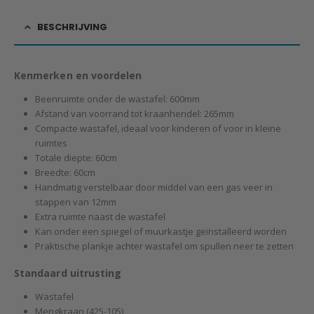
BESCHRIJVING
Kenmerken en voordelen
Beenruimte onder de wastafel: 600mm
Afstand van voorrand tot kraanhendel: 265mm
Compacte wastafel, ideaal voor kinderen of voor in kleine
ruimtes
Totale diepte: 60cm
Breedte: 60cm
Handmatig verstelbaar door middel van een gas veer in
stappen van 12mm
Extra ruimte naast de wastafel
Kan onder een spiegel of muurkastje geïnstalleerd worden
Praktische plankje achter wastafel om spullen neer te zetten
Standaard uitrusting
Wastafel
Mengkraan (425-105)