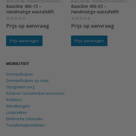
BASICLINE 406 - HANDMATIGE WASTAFELLIFTEN
BASICLINE 406 - HANDMATIGE WASTAFELLIFTEN
Basicline 406-03 –
Basicline 406-01 –
Handmatige wastafellift
Handmatige wastafellift
0
out of 5
0
out of 5
Prijs op aanvraag
Prijs op aanvraag
Prijs aanvragen
Prijs aanvragen
MOBILITEIT
Drempelhulpen
Drempelhulpen op maat
Oprijplaten zorg
Rolstoel / scootmobiel acessoires
Rollators
Wandbeugels
Looprekken
Elektrische rolstoelen
Transferhulpmiddelen