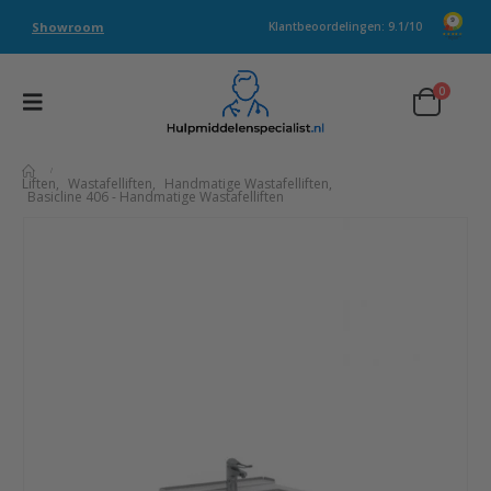
Showroom
Klantbeoordelingen: 9.1/10
0
Liften
,
Wastafelliften
,
Handmatige Wastafelliften
,
Basicline 406 - Handmatige Wastafelliften