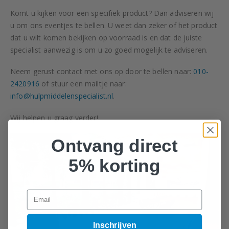
Komt u kijken voor een specifiek product? Dan adviseren wij
u om ons eventjes te bellen. U weet dan zeker of het product
dat u wilt komen bekijken op voorraad is en dat de juiste
specialist aanwezig is om u zo goed mogelijk te adviseren.
Neem gerust contact met ons op door te bellen naar:
010-
2420916
of stuur een mailtje naar:
info@hulpmiddelenspecialist.nl
.
Wij helpen u graag verder!
Ontvang direct
5% korting
Email
Inschrijven