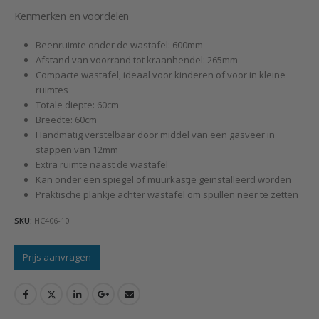
Kenmerken en voordelen
Beenruimte onder de wastafel: 600mm
Afstand van voorrand tot kraanhendel: 265mm
Compacte wastafel, ideaal voor kinderen of voor in kleine
ruimtes
Totale diepte: 60cm
Breedte: 60cm
Handmatig verstelbaar door middel van een gasveer in
stappen van 12mm
Extra ruimte naast de wastafel
Kan onder een spiegel of muurkastje geïnstalleerd worden
Praktische plankje achter wastafel om spullen neer te zetten
SKU:
HC406-10
Prijs aanvragen