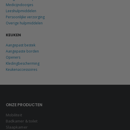
Medicijndoosjes
Leeshulpmiddelen
Persoonlijke verzorging
Overige hulpmiddelen
KEUKEN
Aangepast bestek
Aangepaste borden
Openers
Kledingbescherming
Keukenaccessoires
ONZE PRODUCTEN
Mobiliteit
Badkamer & toilet
Slaapkamer