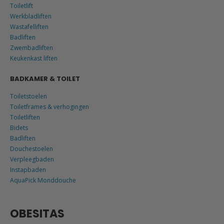
Toiletlift
Werkbladliften
Wastafelliften
Badliften
Zwembadliften
Keukenkast liften
BADKAMER & TOILET
Toiletstoelen
Toiletframes & verhogingen
Toiletliften
Bidets
Badliften
Douchestoelen
Verpleegbaden
Instapbaden
AquaPick Monddouche
OBESITAS