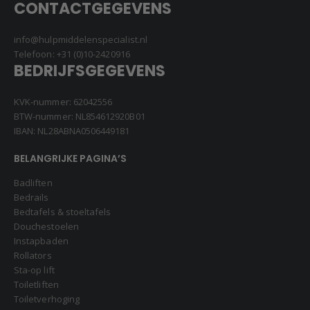
CONTACTGEGEVENS
info@hulpmiddelenspecialist.nl
Telefoon:
+31 (0)10-2420916
BEDRIJFSGEGEVENS
KVK-nummer: 62042556
BTW-nummer: NL854612920B01
IBAN: NL28ABNA0506449181
BELANGRIJKE PAGINA’S
Badliften
Bedrails
Bedtafels & stoeltafels
Douchestoelen
Instapbaden
Rollators
Sta-op lift
Toiletliften
Toiletverhoging