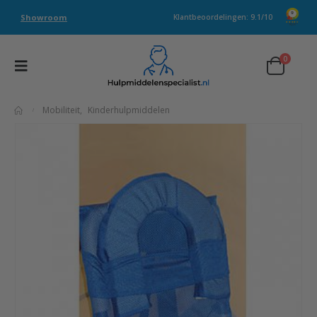
Showroom
Klantbeoordelingen: 9.1/10
0
Mobiliteit
,
Kinderhulpmiddelen