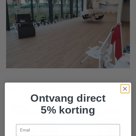
GERELATEERDE PRODUCTEN
Ontvang direct
5% korting
-8%
-3%
Email