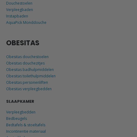
Douchestoelen
Verpleegbaden
Instapbaden
AquaPick Monddouche
OBESITAS
Obesitas douchestoelen
Obesitas douchezitjes
Obesitas badhulpmiddelen
Obesitas toilethulpmiddelen
Obesitas personenliften
Obesitas verpleegbedden
SLAAPKAMER
Verpleegbedden
Bedbeugels
Bedtafels & stoeltafels
Incontinentie materiaal