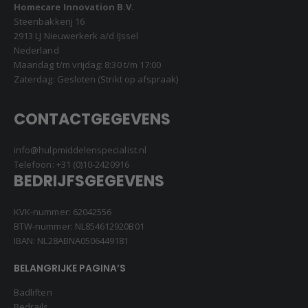
Homecare Innovation B.V.
Steenbakkerij 16
2913 LJ Nieuwerkerk a/d IJssel
Nederland
Maandag t/m vrijdag: 8:30 t/m 17:00
Zaterdag: Gesloten (Strikt op afspraak)
CONTACTGEGEVENS
info@hulpmiddelenspecialist.nl
Telefoon:
+31 (0)10-2420916
BEDRIJFSGEGEVENS
KVK-nummer: 62042556
BTW-nummer: NL854612920B01
IBAN: NL28ABNA0506449181
BELANGRIJKE PAGINA’S
Badliften
Bedrails