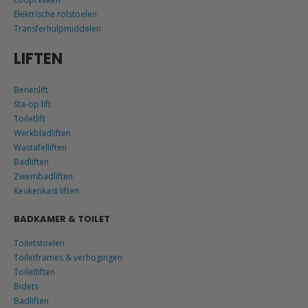
Elektrische rolstoelen
Transferhulpmiddelen
LIFTEN
Benenlift
Sta-op lift
Toiletlift
Werkbladliften
Wastafelliften
Badliften
Zwembadliften
Keukenkast liften
BADKAMER & TOILET
Toiletstoelen
Toiletframes & verhogingen
Toiletliften
Bidets
Badliften