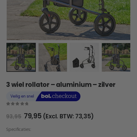
3 wiel rollator – aluminium – zilver
0
out of 5
Oorspronkelijke
Huidige
79,95
(Excl. BTW:
73,35
)
93,95
prijs
prijs
was:
is:
Specificaties:
€93,95.
€79,95.