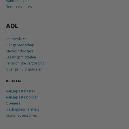
Aantrekhulpen
Bedaccessoires
ADL
Grijpstokken
Tuingereedschap
Medicijndoosjes
Leeshulpmiddelen
Persoonlijke verzorging
Overige hulpmiddelen
KEUKEN
Aangepast bestek
Aangepaste borden
Openers
Kledingbescherming
Keukenaccessoires