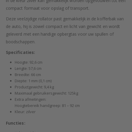
in de kleur zilver kan gemakkelijk worden opgevouwen tot een
compact formaat voor opslag of transport.
Deze veelzijdige rollator past gemakkelijk in de kofferbak van
de auto, hij is zowel compact en licht van gewicht en wordt
geleverd met een handige opbergtas voor uw spullen of
boodschappen.
Specificaties:
Hoogte: 92,6 cm
Lengte: 57,6 cm
Breedte: 66 cm
Diepte: 1 mm (0,1 cm)
Productgewicht: 9,4 kg
Maximaal gebruikersgewicht: 125kg
Extra afmetingen:
Hoogtebereik handgreep: 81 – 92 cm
Kleur: zilver
Functies: