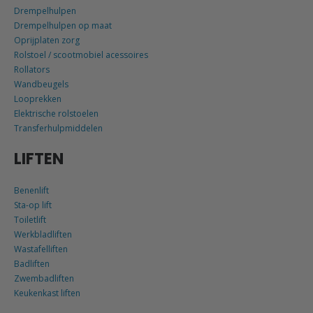
Drempelhulpen
Drempelhulpen op maat
Oprijplaten zorg
Rolstoel / scootmobiel acessoires
Rollators
Wandbeugels
Looprekken
Elektrische rolstoelen
Transferhulpmiddelen
LIFTEN
Benenlift
Sta-op lift
Toiletlift
Werkbladliften
Wastafelliften
Badliften
Zwembadliften
Keukenkast liften