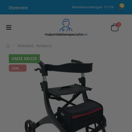
Showroom
Klantbeoordelingen: 9.1/10
0
Mobiliteit
,
Rollators
ONZE KEUZE
-55%