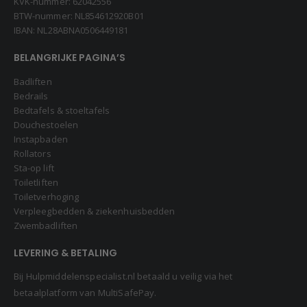
KVK-nummer: 62042556
BTW-nummer: NL854612920B01
IBAN: NL28ABNA0506449181
BELANGRIJKE PAGINA’S
Badliften
Bedrails
Bedtafels & stoeltafels
Douchestoelen
Instapbaden
Rollators
Sta-op lift
Toiletliften
Toiletverhoging
Verpleegbedden & ziekenhuisbedden
Zwembadliften
LEVERING & BETALING
Bij Hulpmiddelenspecialist.nl betaald u veilig via het
betaalplatform van MultiSafePay.