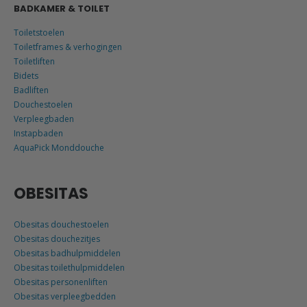
BADKAMER & TOILET
Toiletstoelen
Toiletframes & verhogingen
Toiletliften
Bidets
Badliften
Douchestoelen
Verpleegbaden
Instapbaden
AquaPick Monddouche
OBESITAS
Obesitas douchestoelen
Obesitas douchezitjes
Obesitas badhulpmiddelen
Obesitas toilethulpmiddelen
Obesitas personenliften
Obesitas verpleegbedden