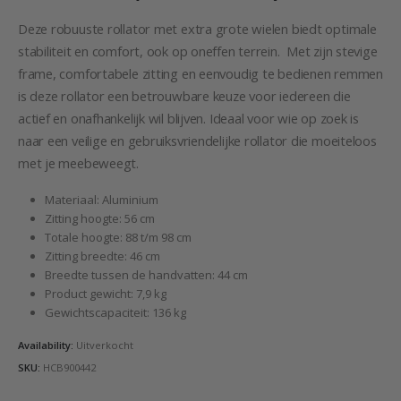
prijs
prijs
was:
is:
Deze robuuste rollator met extra grote wielen biedt optimale
€199,95.
€89,95.
stabiliteit en comfort, ook op oneffen terrein. Met zijn stevige
frame, comfortabele zitting en eenvoudig te bedienen remmen
is deze rollator een betrouwbare keuze voor iedereen die
actief en onafhankelijk wil blijven. Ideaal voor wie op zoek is
naar een veilige en gebruiksvriendelijke rollator die moeiteloos
met je meebeweegt.
Materiaal: Aluminium
Zitting hoogte: 56 cm
Totale hoogte: 88 t/m 98 cm
Zitting breedte: 46 cm
Breedte tussen de handvatten: 44 cm
Product gewicht: 7,9 kg
Gewichtscapaciteit: 136 kg
Availability:
Uitverkocht
SKU:
HCB900442