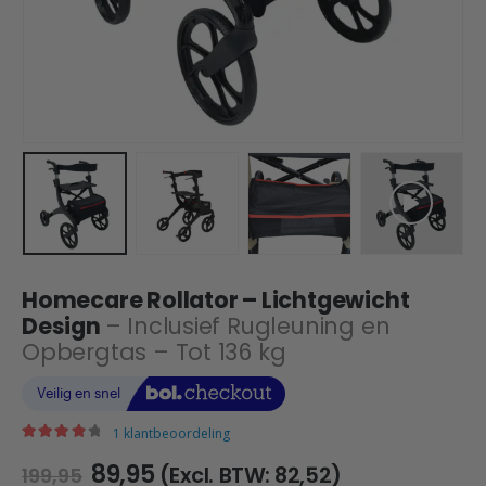
Homecare Rollator – Lichtgewicht
Design
– Inclusief Rugleuning en
Opbergtas – Tot 136 kg
1
klantbeoordeling
|
4.00
out of 5
Oorspronkelijke
Huidige
89,95
(Excl. BTW:
82,52
)
199,95