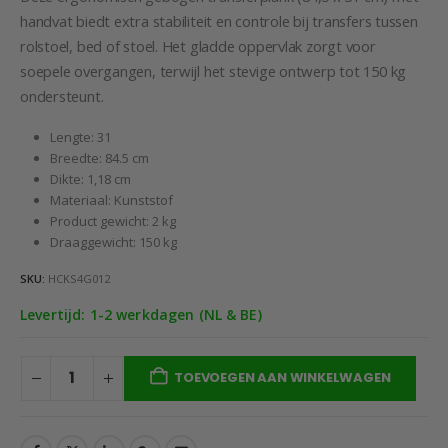
€99,95.
€64,85.
handvat biedt extra stabiliteit en controle bij transfers tussen
rolstoel, bed of stoel. Het gladde oppervlak zorgt voor
soepele overgangen, terwijl het stevige ontwerp tot 150 kg
ondersteunt.
Lengte: 31
Breedte: 84.5 cm
Dikte: 1,18 cm
Materiaal: Kunststof
Product gewicht: 2 kg
Draaggewicht: 150 kg
SKU:
HCKS4G012
Levertijd: 1-2 werkdagen (NL & BE)
TOEVOEGEN AAN WINKELWAGEN