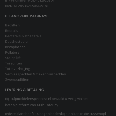
BTW-nummer: NL854612920B01
IBAN: NL28ABNA0506449181
BELANGRIJKE PAGINA’S
Badliften
Bedrails
Bedtafels & stoeltafels
Douchestoelen
Instapbaden
Rollators
Sta-op lift
Toiletliften
Toiletverhoging
Verpleegbedden & ziekenhuisbedden
Zwembadliften
LEVERING & BETALING
Bij Hulpmiddelenspecialist.nl betaald u veilig via het
betaalplatform van MultiSafePay.
Iedere klant heeft 14 dagen bedenktijd en kan in die tussentijd