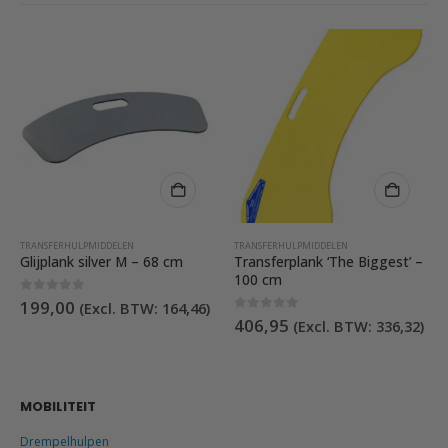
TRANSFERHULPMIDDELEN
TRANSFERHULPMIDDELEN
Glijplank silver M – 68 cm
Transferplank ‘The Biggest’ –
100 cm
0
out of 5
199,00
(Excl. BTW:
164,46
)
0
out of 5
406,95
(Excl. BTW:
336,32
)
MOBILITEIT
Drempelhulpen