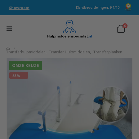
Showroom
Klantbeoordelingen: 9.1/10
0
Transferhulpmiddelen
,
Transfer Hulpmiddelen
,
Transferplanken
ONZE KEUZE
-35%