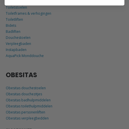
Toiletstoelen
Toiletframes & verhogingen
Toiletliften
Bidets
Badliften
Douchestoelen
Verpleegbaden
Instapbaden
AquaPick Monddouche
OBESITAS
Obesitas douchestoelen
Obesitas douchezitjes
Obesitas badhulpmiddelen
Obesitas toilethulpmiddelen
Obesitas personenliften
Obesitas verpleegbedden