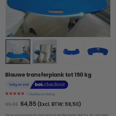
Blauwe transferplank tot 150 kg
1
klantbeoordeling
|
5.00
out of 5
Oorspronkelijke
Huidige
64,85
(Excl. BTW:
59,50
)
99,95
prijs
prijs
was:
is:
Deze ergonomisch gebogen transferplank (84,5 x 31 cm) met