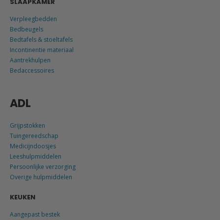
SLAAPKAMER
Verpleegbedden
Bedbeugels
Bedtafels & stoeltafels
Incontinentie materiaal
Aantrekhulpen
Bedaccessoires
ADL
Grijpstokken
Tuingereedschap
Medicijndoosjes
Leeshulpmiddelen
Persoonlijke verzorging
Overige hulpmiddelen
KEUKEN
Aangepast bestek