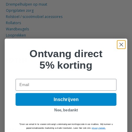
Drempelhulpen op maat
Oprijplaten zorg
Rolstoel / scootmobiel acessoires
Rollators
Wandbeugels
Looprekken
Elektrische rolstoelen
Transferhulpmiddelen
Ontvang direct
LIFTEN
5% korting
Benenlift
Sta-op lift
Email
Toiletlift
Werkbladliften
Wastafelliften
Inschrijven
Badliften
Nee, bedankt
Zwembadliften
Keukenkast liften
*Door uw email in te voeren ontvangt u éénmalig een kortingscode in uw mailbox. Wij kunnen u
BADKAMER & TOILET
gepersonaliseerde marketing e-mails toesturen. Lees hier ook ons
privacy beleid.