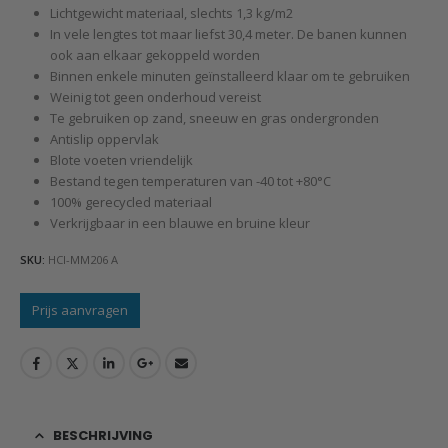
Lichtgewicht materiaal, slechts 1,3 kg/m2
In vele lengtes tot maar liefst 30,4 meter. De banen kunnen
ook aan elkaar gekoppeld worden
Binnen enkele minuten geïnstalleerd klaar om te gebruiken
Weinig tot geen onderhoud vereist
Te gebruiken op zand, sneeuw en gras ondergronden
Antislip oppervlak
Blote voeten vriendelijk
Bestand tegen temperaturen van -40 tot +80°C
100% gerecycled materiaal
Verkrijgbaar in een blauwe en bruine kleur
SKU:
HCI-MM206 A
Prijs aanvragen
BESCHRIJVING