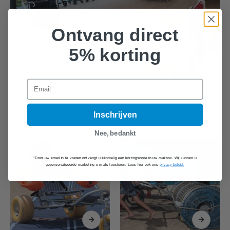
Ontvang direct
5% korting
Email
GERELATEERDE PRODUCTEN
Inschrijven
Nee, bedankt
*Door uw email in te voeren ontvangt u éénmalig een kortingscode in uw mailbox. Wij kunnen u
gepersonaliseerde marketing e-mails toesturen. Lees hier ook ons
privacy beleid.