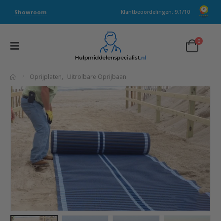
Showroom
Klantbeoordelingen: 9.1/10
0
Oprijplaten
,
Uitrolbare Oprijbaan