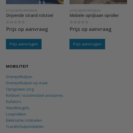
UITROLBARE OPRIJBAAN
UITROLBARE OPRIJBAAN
Drijvende strand rolstoel
Mobiele oprijbaan oproller
0
out of 5
0
out of 5
Prijs op aanvraag
Prijs op aanvraag
Prijs aanvragen
Prijs aanvragen
MOBILITEIT
Drempelhulpen
Drempelhulpen op maat
Oprijplaten zorg
Rolstoel / scootmobiel acessoires
Rollators
Wandbeugels
Looprekken
Elektrische rolstoelen
Transferhulpmiddelen