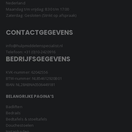
Nederland
Maandag t/m vrijdag: 8:30 t/m 17:00
Zaterdag: Gesloten (Strikt op afspraak)
CONTACTGEGEVENS
info@hulpmiddelenspecialist.nl
Telefoon:
+31 (0)10-2420916
BEDRIJFSGEGEVENS
KVK-nummer: 62042556
BTW-nummer: NL854612920B01
IBAN: NL28ABNA0506449181
BELANGRIJKE PAGINA’S
Badliften
Bedrails
Bedtafels & stoeltafels
Douchestoelen
Instapbaden