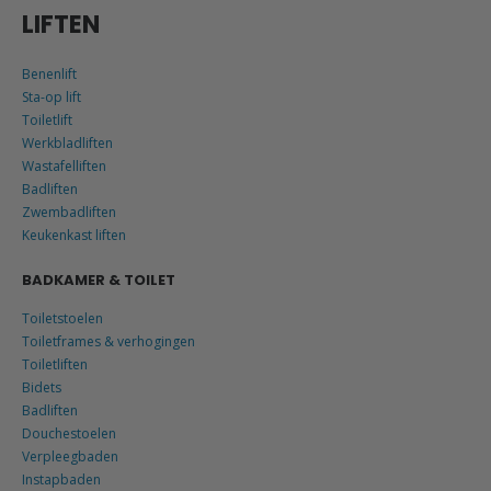
LIFTEN
Benenlift
Sta-op lift
Toiletlift
Werkbladliften
Wastafelliften
Badliften
Zwembadliften
Keukenkast liften
BADKAMER & TOILET
Toiletstoelen
Toiletframes & verhogingen
Toiletliften
Bidets
Badliften
Douchestoelen
Verpleegbaden
Instapbaden