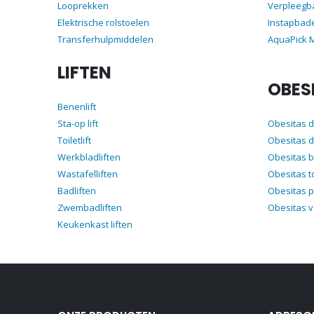
Looprekken
Verpleegb
Elektrische rolstoelen
Instapbad
Transferhulpmiddelen
AquaPick
LIFTEN
OBES
Benenlift
Sta-op lift
Obesitas 
Toiletlift
Obesitas d
Werkbladliften
Obesitas 
Wastafelliften
Obesitas t
Badliften
Obesitas p
Zwembadliften
Obesitas 
Keukenkast liften