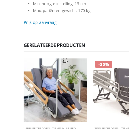
Min. hoogte instelling: 13 cm
Max. patiënten gewicht: 170 kg
Prijs op aanvraag
GERELATEERDE PRODUCTEN
-30%
 BED
VERPLEEGBEDDEN
,
ZIEKENHUIS BED
VERPLEEGBEDDEN
,
ZIEK