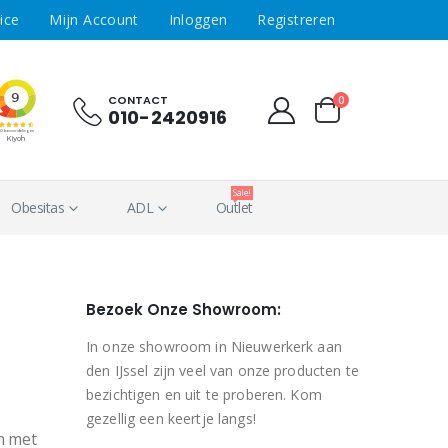
ice
Mijn Account
Inloggen
Registreren
CONTACT
0
010-2420916
Sale!
Obesitas
ADL
Outlet
Bezoek Onze Showroom:
In onze showroom in Nieuwerkerk aan
den IJssel zijn veel van onze producten te
bezichtigen en uit te proberen. Kom
gezellig een keertje langs!
en met