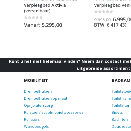
Verpleegbed Aktivia
Verpleegbed Veni
(verstelbaar)
0
out of 5
Oorspr
6.995,0
9.995,00
0
out of 5
prijs
Vanaf:
5.295,00
BTW:
6.417,43
)
was:
€9.995,
Kunt u het niet helemaal vinden? Neem dan contact met 
uitgebreide assortiment 
MOBILITEIT
BADKAME
Drempelhulpen
Toiletstoe
Drempelhulpen op maat
Toiletfram
Oprijplaten zorg
Toiletliften
Rolstoel / scootmobiel acessoires
Bidets
Rollators
Badliften
Wandbeugels
Douchesto