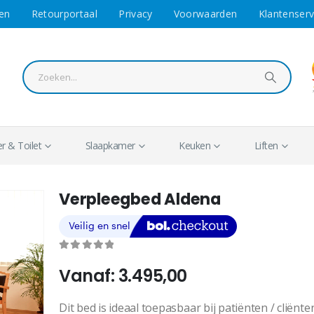
en
Retourportaal
Privacy
Voorwaarden
Klantenserv
 & Toilet
Slaapkamer
Keuken
Liften
Verpleegbed Aldena
0
out of 5
Vanaf:
3.495,00
Dit bed is ideaal toepasbaar bij patiënten / cliënt