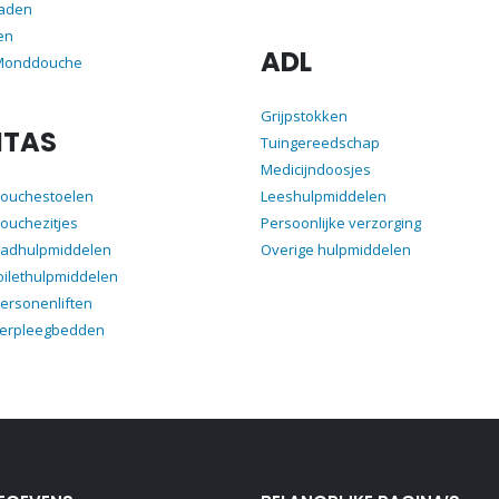
aden
en
ADL
 Monddouche
Grijpstokken
ITAS
Tuingereedschap
Medicijndoosjes
douchestoelen
Leeshulpmiddelen
ouchezitjes
Persoonlijke verzorging
badhulpmiddelen
Overige hulpmiddelen
oilethulpmiddelen
ersonenliften
verpleegbedden