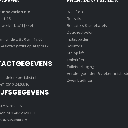
EGEVENS
BELANGRIJKE PAGINA’S
Innovation B.V.
Badliften
rij 16
Bedrails
euwerkerk a/d IJssel
Bedtafels & stoeltafels
Douchestoelen
m vrijdag: 8:30 t/m 17:00
Instapbaden
Gesloten (Strikt op afspraak)
Rollators
Sta-op lift
Toiletliften
TACTGEGEVENS
Toiletverhoging
Verpleegbedden & ziekenhuisbed
iddelenspecialist.nl
Zwembadliften
+31 (0)10-2420916
IJFSGEGEVENS
r: 62042556
r: NL854612920B01
8ABNA0506449181