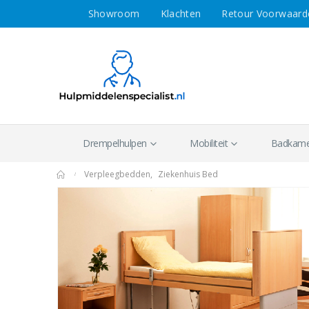
Showroom
Klachten
Retour Voorwaard
Drempelhulpen
Mobiliteit
Badkamer
Verpleegbedden
,
Ziekenhuis Bed