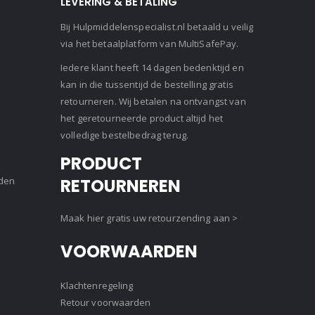
LEVERING & BETALING
Bij Hulpmiddelenspecialist.nl betaald u veilig
via het betaalplatform van MultiSafePay.
Iedere klant heeft 14 dagen bedenktijd en
kan in die tussentijd de bestelling gratis
retourneren. Wij betalen na ontvangst van
het geretourneerde product altijd het
volledige bestelbedrag terug.
PRODUCT
den
RETOURNEREN
Maak hier gratis uw retourzending aan >
VOORWAARDEN
Klachtenregeling
Retour voorwaarden