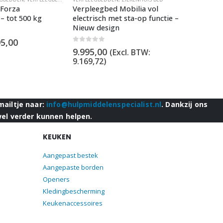
 Forza
Verpleegbed Mobilia vol
Verpleeg
 – tot 500 kg
electrisch met sta-op functie –
electris
Nieuw design
0
out of 5
95,00
Vanaf:
0
out of 5
9.995,00
(Excl. BTW:
9.169,72
)
mailtje naar:
info@hulpmiddelenspecialist.nl
. Dankzij ons
wel verder kunnen helpen.
KEUKEN
Aangepast bestek
Aangepaste borden
Openers
Kledingbescherming
Keukenaccessoires