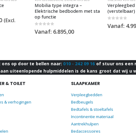
ce
Mobilia type integra –
Verpleegbed
Elektrische bedbodem met sta
(verstelbaar)
op functie
onkelijke
Huidige
0
(Excl.
0
out of 5
prijs
Vanaf:
4.9
is:
0
out of 5
Vanaf:
6.895,00
00.
€6.995,00.
ons op door te bellen naar:
010 - 242 09 16
of stuur ons een 
aan uiteenlopende hulpmiddelen is de kans groot dat wij u 
R & TOILET
SLAAPKAMER
len
Verpleegbedden
es & verhogingen
Bedbeugels
Bedtafels & stoeltafels
Incontinentie materiaal
Aantrekhulpen
elen
Bedaccessoires