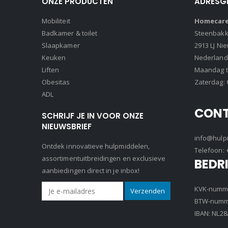
ONZE PRODUCTEN
ADRESG
Mobiliteit
Homecare 
Badkamer & toilet
Steenbakke
Slaapkamer
2913 LJ Ni
Keuken
Nederland
Liften
Maandag t/
Obesitas
Zaterdag: 
ADL
CON
SCHRIJF JE IN VOOR ONZE
NIEUWSBRIEF
info@hulpm
Ontdek innovatieve hulpmiddelen,
Telefoon:
assortimentuitbreidingen en exclusieve
BEDR
aanbiedingen direct in je inbox!
KVK-numme
BTW-numme
IBAN: NL2