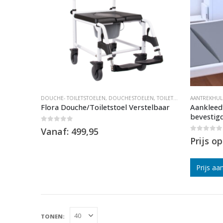
DOUCHE- TOILETSTOELEN
,
DOUCHESTOELEN
,
TOILETSTOELEN
AANTREKHUL
,
VERRIJD
Flora Douche/Toiletstoel Verstelbaar
Aankleed
bevestig
0
out of 5
Vanaf:
499,95
0
out of 5
Prijs o
Prijs aa
Tonen: