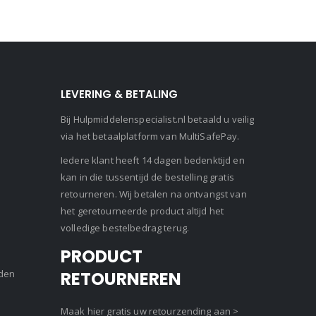
LEVERING & BETALING
Bij Hulpmiddelenspecialist.nl betaald u veilig
via het betaalplatform van MultiSafePay.
Iedere klant heeft 14 dagen bedenktijd en
kan in die tussentijd de bestelling gratis
retourneren. Wij betalen na ontvangst van
het geretourneerde product altijd het
volledige bestelbedrag terug.
PRODUCT
den
RETOURNEREN
Maak hier gratis uw retourzending aan >