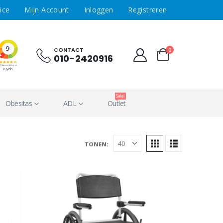
ice
Mijn Account
Inloggen
Registreren
CONTACT
0
010-2420916
Sale!
Obesitas
ADL
Outlet
Tonen: