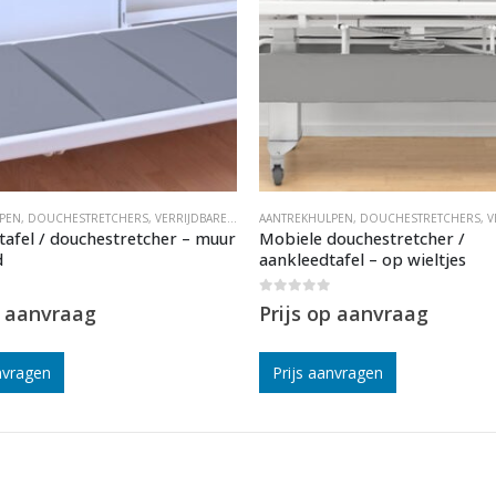
PEN
BARE DOUCHESTOEL
,
DOUCHESTRETCHERS
,
VERRIJDBARE DOUCHESTOEL
AANTREKHULPEN
,
DOUCHESTRETCHERS
,
VE
tafel / douchestretcher – muur
Mobiele douchestretcher /
d
aankleedtafel – op wieltjes
0
out of 5
p aanvraag
Prijs op aanvraag
nvragen
Prijs aanvragen