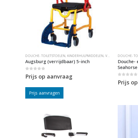
DOUCHE- TOILETSTOELEN
,
KINDERHULPMIDDELEN
,
VERRIJDBARE DOUCHESTOEL
DOUCHE- TO
Augsburg (verrijdbaar) 5-inch
Douche- e
Seahorse
0
out of 5
Prijs op aanvraag
0
out of 5
Prijs o
Prijs aanvragen