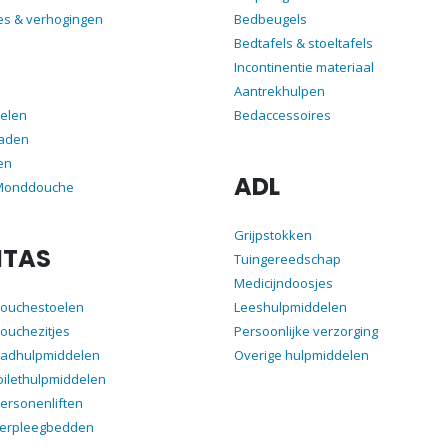
es & verhogingen
Bedbeugels
Bedtafels & stoeltafels
Incontinentie materiaal
Aantrekhulpen
elen
Bedaccessoires
aden
en
ADL
 Monddouche
Grijpstokken
ITAS
Tuingereedschap
Medicijndoosjes
douchestoelen
Leeshulpmiddelen
ouchezitjes
Persoonlijke verzorging
badhulpmiddelen
Overige hulpmiddelen
oilethulpmiddelen
ersonenliften
verpleegbedden