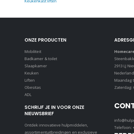
Keukenkast liften
ONZE PRODUCTEN
ADRESG
Mobiliteit
Homecare 
Badkamer & toilet
Steenbakke
Slaapkamer
2913 LJ Ni
Keuken
Nederland
Liften
Maandag t/
Obesitas
Zaterdag: 
ADL
CON
SCHRIJF JE IN VOOR ONZE
NIEUWSBRIEF
info@hulpm
Ontdek innovatieve hulpmiddelen,
Telefoon:
assortimentuitbreidingen en exclusieve