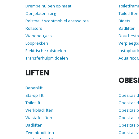
Drempelhulpen op maat
Toiletfram
Oprijplaten zorg
Toiletliften
Rolstoel / scootmobiel acessoires
Bidets
Rollators
Badliften
Wandbeugels
Douchesto
Looprekken
Verpleegb
Elektrische rolstoelen
Instapbad
Transferhulpmiddelen
AquaPick
LIFTEN
OBES
Benenlift
Sta-op lift
Obesitas 
Toiletlift
Obesitas d
Werkbladliften
Obesitas 
Wastafelliften
Obesitas t
Badliften
Obesitas p
Zwembadliften
Obesitas 