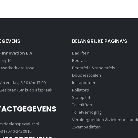
EGEVENS
BELANGRIJKE PAGINA’S
Innovation B.V.
Badliften
rij 16
Bedrails
euwerkerk a/d IJssel
Bedtafels & stoeltafels
Douchestoelen
m vrijdag: 8:30 t/m 17:00
Instapbaden
Gesloten (Strikt op afspraak)
Rollators
Sta-op lift
Toiletliften
TACTGEGEVENS
Toiletverhoging
Verpleegbedden & ziekenhuisbed
iddelenspecialist.nl
Zwembadliften
+31 (0)10-2420916