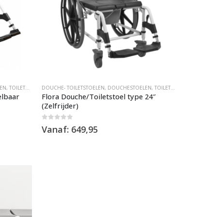
EN
,
TOILETSTOELEN
DOUCHE- TOILETSTOELEN
,
VERRIJDBARE DOUCHESTOEL
,
DOUCHESTOELEN
,
TOILETSTOELEN
,
VERRIJD
elbaar
Flora Douche/Toiletstoel type 24″
(Zelfrijder)
0
out of 5
Vanaf:
649,95