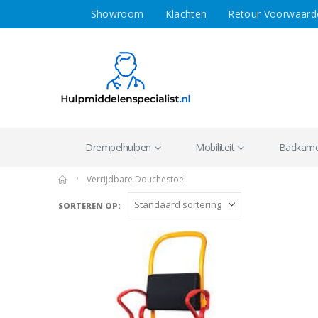
Showroom
Klachten
Retour Voorwaard
Drempelhulpen
Mobiliteit
Badkamer
Verrijdbare Douchestoel
Sorteren op: