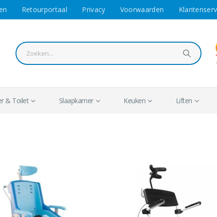
en
Retourportaal
Privacy
Voorwaarden
Klantenserv
 & Toilet
Slaapkamer
Keuken
Liften