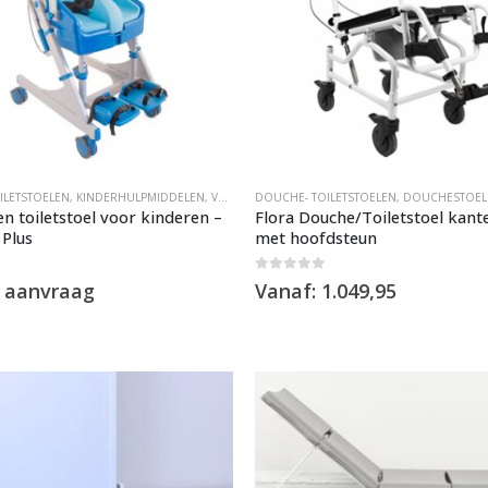
ILETSTOELEN
,
KINDERHULPMIDDELEN
,
VERRIJDBARE DOUCHESTOEL
DOUCHE- TOILETSTOELEN
,
DOUCHESTOEL
n toiletstoel voor kinderen –
Flora Douche/Toiletstoel kant
 Plus
met hoofdsteun
0
out of 5
p aanvraag
Vanaf:
1.049,95