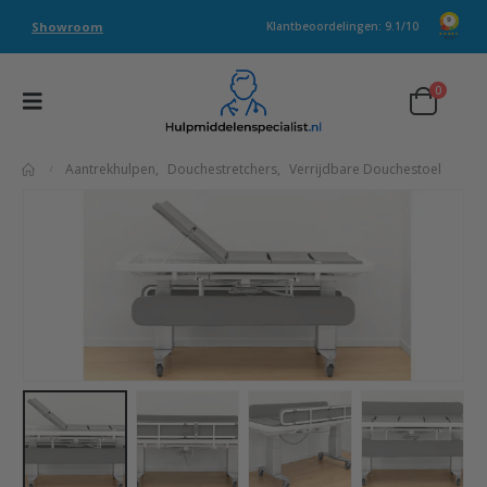
Showroom
Klantbeoordelingen: 9.1/10
0
Aantrekhulpen
,
Douchestretchers
,
Verrijdbare Douchestoel