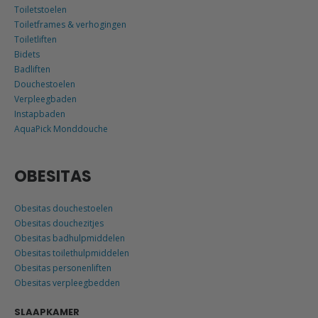
Toiletstoelen
Toiletframes & verhogingen
Toiletliften
Bidets
Badliften
Douchestoelen
Verpleegbaden
Instapbaden
AquaPick Monddouche
OBESITAS
Obesitas douchestoelen
Obesitas douchezitjes
Obesitas badhulpmiddelen
Obesitas toilethulpmiddelen
Obesitas personenliften
Obesitas verpleegbedden
SLAAPKAMER