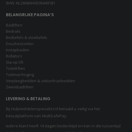
IBAN: NL28ABNA0506449181
BELANGRIJKE PAGINA’S
Badliften
Bedrails
Bedtafels & stoeltafels
Douchestoelen
Instapbaden
Rollators
Sta-op lift
Toiletliften
Toiletverhoging
Verpleegbedden & ziekenhuisbedden
Zwembadliften
LEVERING & BETALING
Bij Hulpmiddelenspecialist.nl betaald u veilig via het
betaalplatform van MultiSafePay.
Iedere klant heeft 14 dagen bedenktijd en kan in die tussentijd