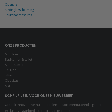
Openers
Kledingbescherming
Keukenaccessoires
ONZE PRODUCTEN
Mobiliteit
Badkamer & toilet
Slaapkamer
Keuken
Liften
Obesitas
ADL
SCHRIJF JE IN VOOR ONZE NIEUWSBRIEF
Ontdek innovatieve hulpmiddelen, assortimentuitbreidingen en
exclusieve aanbiedingen direct in je inbox!