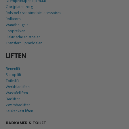
Drempelhulpen op maat
Oprijplaten zorg
Rolstoel / scootmobiel acessoires
Rollators
Wandbeugels
Looprekken
Elektrische rolstoelen
Transferhulpmiddelen
LIFTEN
Benenlift
Sta-op lift
Toiletlift
Werkbladliften
Wastafelliften
Badliften
Zwembadliften
Keukenkast liften
BADKAMER & TOILET