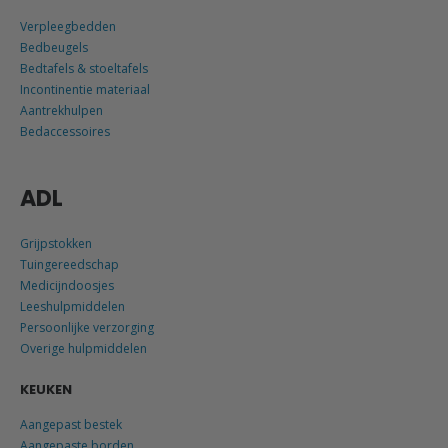
Verpleegbedden
Bedbeugels
Bedtafels & stoeltafels
Incontinentie materiaal
Aantrekhulpen
Bedaccessoires
ADL
Grijpstokken
Tuingereedschap
Medicijndoosjes
Leeshulpmiddelen
Persoonlijke verzorging
Overige hulpmiddelen
KEUKEN
Aangepast bestek
Aangepaste borden