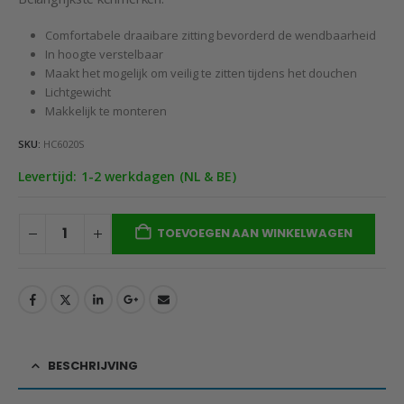
€69,95.
€49,95.
Comfortabele draaibare zitting bevorderd de wendbaarheid
In hoogte verstelbaar
Maakt het mogelijk om veilig te zitten tijdens het douchen
Lichtgewicht
Makkelijk te monteren
SKU:
HC6020S
Levertijd: 1-2 werkdagen (NL & BE)
TOEVOEGEN AAN WINKELWAGEN
BESCHRIJVING