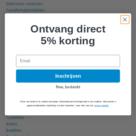
Elektrische rolstoelen
Transferhulpmiddelen
LIFTEN
Ontvang direct
5% korting
Benenlift
Sta-op lift
Toiletlift
Werkbladliften
Email
Wastafelliften
Badliften
Zwembadliften
Inschrijven
Keukenkast liften
Nee, bedankt
BADKAMER & TOILET
*Door uw email in te voeren ontvangt u éénmalig een kortingscode in uw mailbox. Wij kunnen u
Toiletstoelen
gepersonaliseerde marketing e-mails toesturen. Lees hier ook ons
privacy beleid.
Toiletframes & verhogingen
Toiletliften
Bidets
Badliften