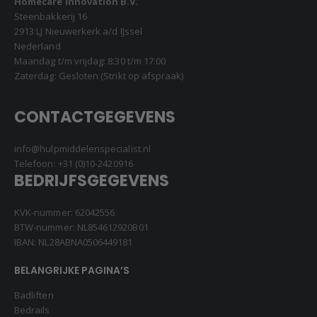
Homecare Innovation B.V.
Steenbakkerij 16
2913 LJ Nieuwerkerk a/d IJssel
Nederland
Maandag t/m vrijdag: 8:30 t/m 17:00
Zaterdag: Gesloten (Strikt op afspraak)
CONTACTGEGEVENS
info@hulpmiddelenspecialist.nl
Telefoon:
+31 (0)10-2420916
BEDRIJFSGEGEVENS
KVK-nummer: 62042556
BTW-nummer: NL854612920B01
IBAN: NL28ABNA0506449181
BELANGRIJKE PAGINA’S
Badliften
Bedrails