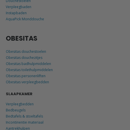
Douchestoelen
Verpleegbaden
Instapbaden
AquaPick Monddouche
OBESITAS
Obesitas douchestoelen
Obesitas douchezitjes
Obesitas badhulpmiddelen
Obesitas toilethulpmiddelen
Obesitas personenliften
Obesitas verpleegbedden
SLAAPKAMER
Verpleegbedden
Bedbeugels
Bedtafels & stoeltafels
Incontinentie materiaal
Aantrekhulpen