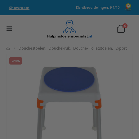
Showroom
Klantbeoordelingen: 9.1/10
0
Douchestoelen
,
Douchekruk
,
Douche- Toiletstoelen
,
Export
-29%