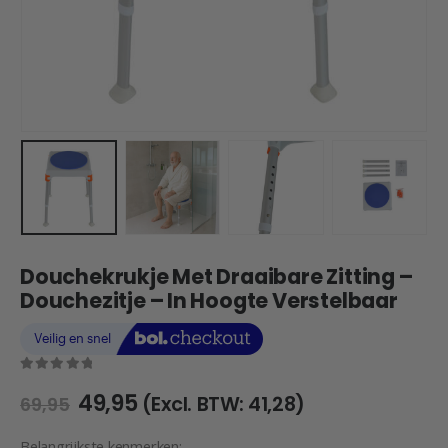
Douchekrukje Met Draaibare Zitting –
Douchezitje – In Hoogte Verstelbaar
0
out of 5
Oorspronkelijke
Huidige
49,95
(Excl. BTW:
41,28
)
69,95
prijs
prijs
was:
is:
Belangrijkste kenmerken: