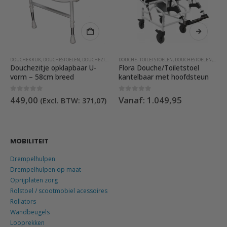
kan gekozen worden op de productpagina
Dit product heeft meerdere variaties. Deze optie kan gekozen worden
DOUCHEKRUK
,
DOUCHESTOELEN
,
DOUCHEZITJES
DOUCHE- TOILETSTOELEN
,
DOUCHESTOELEN
,
TOILE
Douchezitje opklapbaar U-
Flora Douche/Toiletstoel
vorm – 58cm breed
kantelbaar met hoofdsteun
0
out of 5
0
out of 5
449,00
Vanaf:
1.049,95
(Excl. BTW:
371,07
)
MOBILITEIT
Drempelhulpen
Drempelhulpen op maat
Oprijplaten zorg
Rolstoel / scootmobiel acessoires
Rollators
Wandbeugels
Looprekken