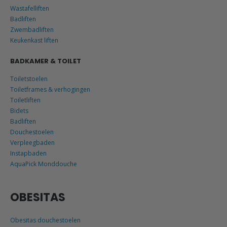
Wastafelliften
Badliften
Zwembadliften
Keukenkast liften
BADKAMER & TOILET
Toiletstoelen
Toiletframes & verhogingen
Toiletliften
Bidets
Badliften
Douchestoelen
Verpleegbaden
Instapbaden
AquaPick Monddouche
OBESITAS
Obesitas douchestoelen