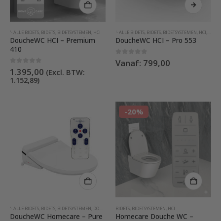
product
heeft
meerdere
'- ALLE BIDETS
,
BIDETS
,
BIDETSYSTEMEN
,
HCI
'- ALLE BIDETS
,
BIDETS
,
BIDETSYSTEMEN
,
HCI
,
TOIL
variaties.
DoucheWC HCI – Premium
DoucheWC HCI – Pro 553
Deze
410
optie
0
out of 5
Vanaf:
799,00
kan
0
out of 5
1.395,00
(Excl. BTW:
gekozen
1.152,89
)
worden
op
de
-20%
productpag
'- ALLE BIDETS
,
BIDETS
,
BIDETSYSTEMEN
,
DOUCHEWC'S MET AFSTANDSBEDIENING
BIDETS
,
BIDETSYSTEMEN
,
HCI
,
EXPORT
,
HCI
,
HOME
DoucheWC Homecare – Pure
Homecare Douche WC –