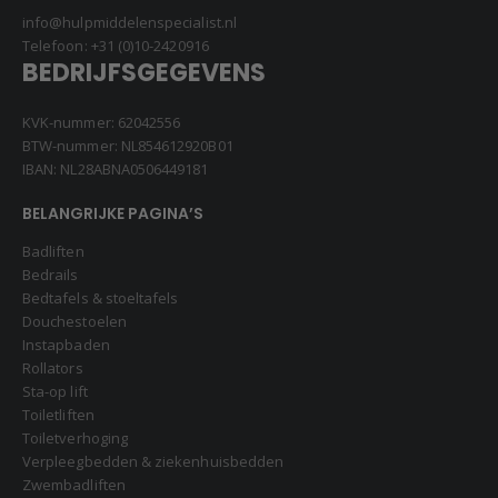
info@hulpmiddelenspecialist.nl
Telefoon:
+31 (0)10-2420916
BEDRIJFSGEGEVENS
KVK-nummer: 62042556
BTW-nummer: NL854612920B01
IBAN: NL28ABNA0506449181
BELANGRIJKE PAGINA’S
Badliften
Bedrails
Bedtafels & stoeltafels
Douchestoelen
Instapbaden
Rollators
Sta-op lift
Toiletliften
Toiletverhoging
Verpleegbedden & ziekenhuisbedden
Zwembadliften