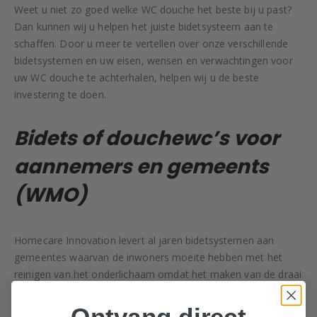
Weet u niet zo goed welke WC douche het beste bij u past?
Dan kunnen wij u helpen het juiste bidetsysteem aan te
schaffen. Door u meer te vertellen over onze verschillende
bidetsystemen en uw eisen, wensen en verwachtingen voor
uw WC douche te achterhalen, helpen wij u de beste
investering te doen.
Bidets of douchewc’s voor
aannemers en gemeents
(WMO)
Homecare Innovation levert al jaren bidetsystemen aan
gemeentes waarvan de inwoners moeite hebben met het
reinigen van het onderlichaam omdat het maken van de draai
om af te vegen niet helemaal meer lukt. Een bidetsysteem
biedt hierbij vaak uitkomst en zorgt ervoor dat de persoon
Ontvang direct