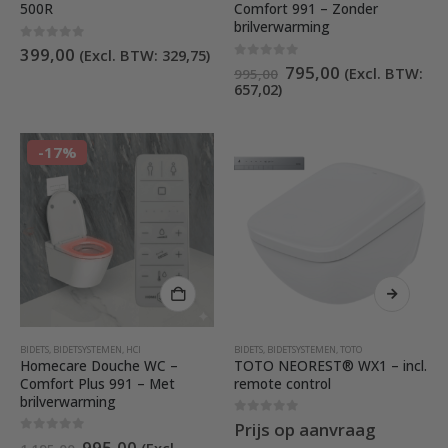
500R
Comfort 991 – Zonder
brilverwarming
0
out of 5
399,00
(Excl. BTW:
329,75
)
Oorspronkelijke
Huidige
0
out of 5
795,00
(Excl. BTW:
995,00
prijs
prijs
657,02
)
was:
is:
€995,00.
€795,00.
-17%
BIDETS
,
BIDETSYSTEMEN
,
HCI
BIDETS
,
BIDETSYSTEMEN
,
TOTO
Homecare Douche WC –
TOTO NEOREST® WX1 – incl.
Comfort Plus 991 – Met
remote control
brilverwarming
0
out of 5
Prijs op aanvraag
Oorspronkelijke
Huidige
0
out of 5
995,00
(Excl.