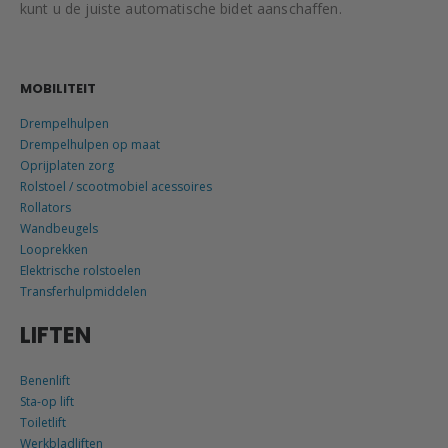
kunt u de juiste automatische bidet aanschaffen.
MOBILITEIT
Drempelhulpen
Drempelhulpen op maat
Oprijplaten zorg
Rolstoel / scootmobiel acessoires
Rollators
Wandbeugels
Looprekken
Elektrische rolstoelen
Transferhulpmiddelen
LIFTEN
Benenlift
Sta-op lift
Toiletlift
Werkbladliften