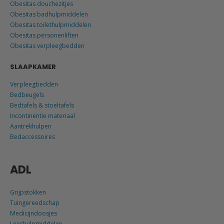
Obesitas douchezitjes
Obesitas badhulpmiddelen
Obesitas toilethulpmiddelen
Obesitas personenliften
Obesitas verpleegbedden
SLAAPKAMER
Verpleegbedden
Bedbeugels
Bedtafels & stoeltafels
Incontinentie materiaal
Aantrekhulpen
Bedaccessoires
ADL
Grijpstokken
Tuingereedschap
Medicijndoosjes
Leeshulpmiddelen