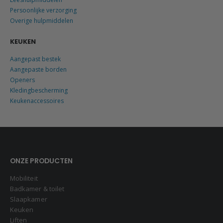
Persoonlijke verzorging
Overige hulpmiddelen
KEUKEN
Aangepast bestek
Aangepaste borden
Openers
Kledingbescherming
Keukenaccessoires
ONZE PRODUCTEN
Mobiliteit
Badkamer & toilet
Slaapkamer
Keuken
Liften