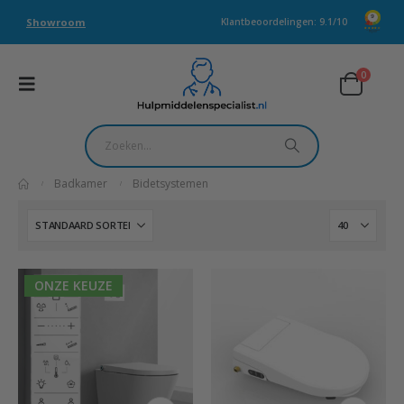
Showroom
Klantbeoordelingen: 9.1/10
0
Badkamer
Bidetsystemen
ONZE KEUZE
Dit