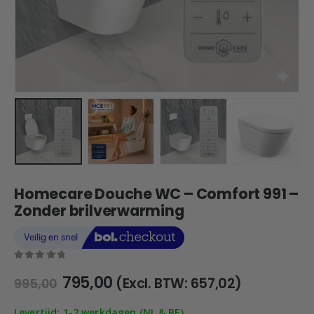
Homecare Douche WC – Comfort 991 –
Zonder brilverwarming
0
out of 5
Oorspronkelijke
Huidige
795,00
(Excl. BTW:
657,02
)
995,00
prijs
prijs
was:
is:
Levertijd: 1-2 werkdagen (NL & BE)