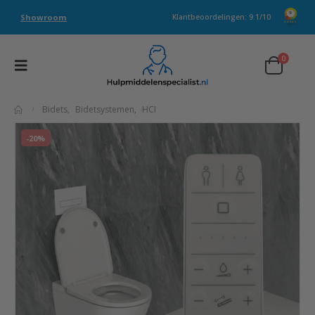
Showroom
Klantbeoordelingen: 9.1/10
0
Bidets
,
Bidetsystemen
,
HCI
-20%