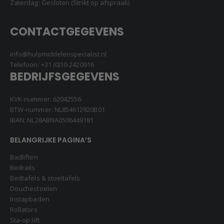
Zaterdag: Gesloten (Strikt op afspraak)
CONTACTGEGEVENS
info@hulpmiddelenspecialist.nl
Telefoon:
+31 (0)10-2420916
BEDRIJFSGEGEVENS
KVK-nummer: 62042556
BTW-nummer: NL854612920B01
IBAN: NL28ABNA0506449181
BELANGRIJKE PAGINA’S
Badliften
Bedrails
Bedtafels & stoeltafels
Douchestoelen
Instapbaden
Rollators
Sta-op lift