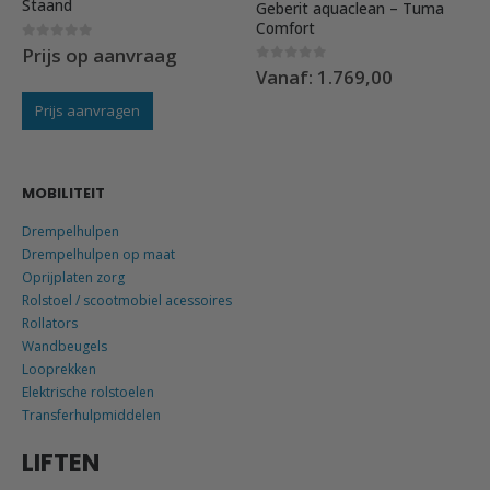
Staand
Geberit aquaclean – Tuma
Comfort
0
out of 5
Prijs op aanvraag
0
out of 5
Vanaf:
1.769,00
Prijs aanvragen
MOBILITEIT
Drempelhulpen
Drempelhulpen op maat
Oprijplaten zorg
Rolstoel / scootmobiel acessoires
Rollators
Wandbeugels
Looprekken
Elektrische rolstoelen
Transferhulpmiddelen
LIFTEN