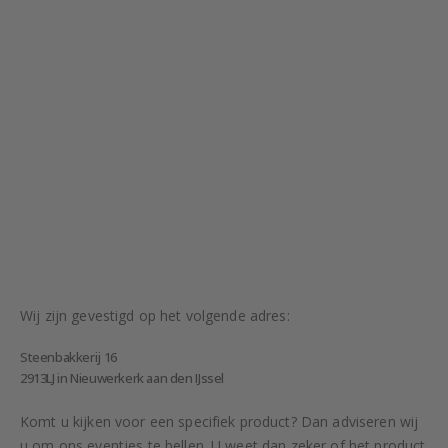
Wij zijn gevestigd op het volgende adres:
Steenbakkerij 16
2913LJ in Nieuwerkerk aan den IJssel
Komt u kijken voor een specifiek product? Dan adviseren wij
u om ons eventjes te bellen. U weet dan zeker of het product