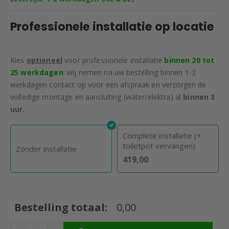
€995,00.
€795,00.
Professionele installatie op locatie
Kies
optioneel
voor professionele installatie
binnen 20 tot
25 werkdagen
:
wij nemen na uw bestelling binnen 1-2
werkdagen contact op voor een afspraak en verzorgen de
volledige montage en aansluiting (water/elektra) al
binnen 3
uur.
Complete installatie (+
toiletpot vervangen)
Zonder installatie
419,00
Bestelling totaal:
0,00