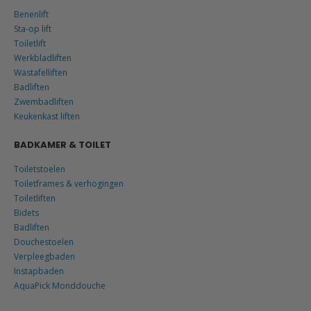
Benenlift
Sta-op lift
Toiletlift
Werkbladliften
Wastafelliften
Badliften
Zwembadliften
Keukenkast liften
BADKAMER & TOILET
Toiletstoelen
Toiletframes & verhogingen
Toiletliften
Bidets
Badliften
Douchestoelen
Verpleegbaden
Instapbaden
AquaPick Monddouche