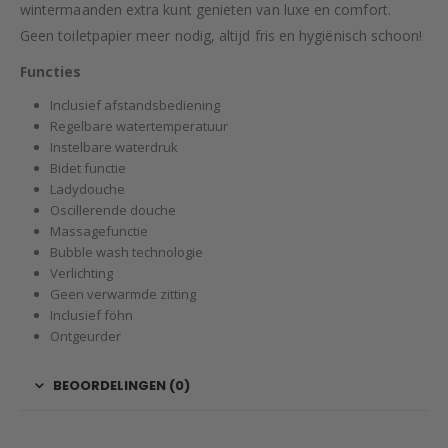
wintermaanden extra kunt genieten van luxe en comfort.
Geen toiletpapier meer nodig, altijd fris en hygiënisch schoon!
Functies
Inclusief afstandsbediening
Regelbare watertemperatuur
Instelbare waterdruk
Bidet functie
Ladydouche
Oscillerende douche
Massagefunctie
Bubble wash technologie
Verlichting
Geen verwarmde zitting
Inclusief föhn
Ontgeurder
BEOORDELINGEN (0)