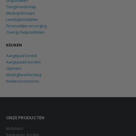
Grijpstokken
Tuingereedschap
Medicijndoosjes
Leeshulpmiddelen
Persoonlijke verzorging
Overige hulpmiddelen
KEUKEN
Aangepast bestek
Aangepaste borden
Openers
Kledingbescherming
Keukenaccessoires
ONZE PRODUCTEN
Mobiliteit
Badkamer & toilet