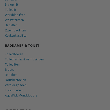
Sta-op lift
Toiletlift
Werkbladliften
Wastafelliften
Badliften
Zwembadliften
Keukenkast liften
BADKAMER & TOILET
Toiletstoelen
Toiletframes & verhogingen
Toiletliften
Bidets
Badliften
Douchestoelen
Verpleegbaden
Instapbaden
AquaPick Monddouche