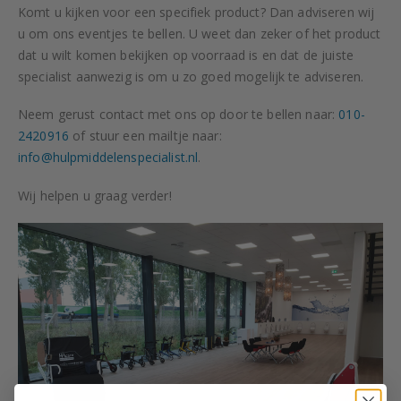
Komt u kijken voor een specifiek product? Dan adviseren wij
u om ons eventjes te bellen. U weet dan zeker of het product
dat u wilt komen bekijken op voorraad is en dat de juiste
specialist aanwezig is om u zo goed mogelijk te adviseren.
Neem gerust contact met ons op door te bellen naar:
010-
2420916
of stuur een mailtje naar:
info@hulpmiddelenspecialist.nl
.
Wij helpen u graag verder!