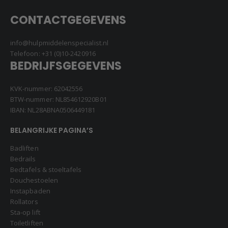
CONTACTGEGEVENS
info@hulpmiddelenspecialist.nl
Telefoon:
+31 (0)10-2420916
BEDRIJFSGEGEVENS
KVK-nummer: 62042556
BTW-nummer: NL854612920B01
IBAN: NL28ABNA0506449181
BELANGRIJKE PAGINA’S
Badliften
Bedrails
Bedtafels & stoeltafels
Douchestoelen
Instapbaden
Rollators
Sta-op lift
Toiletliften