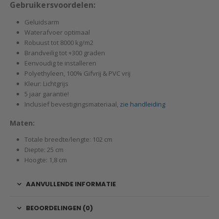
Gebruikersvoordelen:
Geluidsarm
Waterafvoer optimaal
Robuust tot 8000 kg/m2
Brandveilig tot +300 graden
Eenvoudig te installeren
Polyethyleen, 100% Gifvrij & PVC vrij
Kleur: Lichtgrijs
5 jaar garantie!
Inclusief bevestigingsmateriaal,
zie handleiding
Maten:
Totale breedte/lengte: 102 cm
Diepte: 25 cm
Hoogte: 1,8 cm
AANVULLENDE INFORMATIE
BEOORDELINGEN (0)