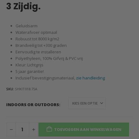
3 Zijdig.
Geluidsarm
Waterafvoer optimaal
Robuust tot 8000 kg/m2
Brandveilig tot +300 graden
Eenvoudig te installeren
Polyethyleen, 100% Gifvrij & PVC vrij
Kleur: Lichtgrijs
5 jaar garantie!
Inclusief bevestigingsmateriaal,
zie handleiding
SKU:
SHKIT018.75A
INDOORS OR OUTDOORS
TOEVOEGEN AAN WINKELWAGEN