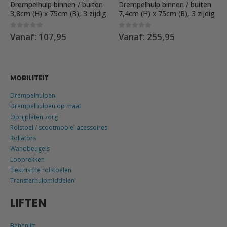
Drempelhulp binnen / buiten
Drempelhulp binnen / buiten
3,8cm (H) x 75cm (B), 3 zijdig
7,4cm (H) x 75cm (B), 3 zijdig
0
out of 5
0
out of 5
Vanaf:
107,95
Vanaf:
255,95
MOBILITEIT
Drempelhulpen
Drempelhulpen op maat
Oprijplaten zorg
Rolstoel / scootmobiel acessoires
Rollators
Wandbeugels
Looprekken
Elektrische rolstoelen
Transferhulpmiddelen
LIFTEN
Benenlift