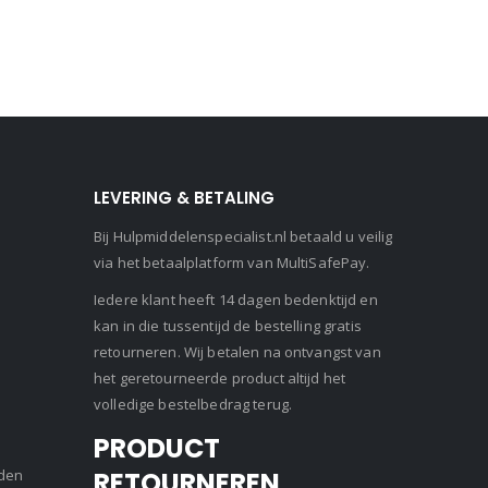
LEVERING & BETALING
Bij Hulpmiddelenspecialist.nl betaald u veilig
via het betaalplatform van MultiSafePay.
Iedere klant heeft 14 dagen bedenktijd en
kan in die tussentijd de bestelling gratis
retourneren. Wij betalen na ontvangst van
het geretourneerde product altijd het
volledige bestelbedrag terug.
PRODUCT
den
RETOURNEREN