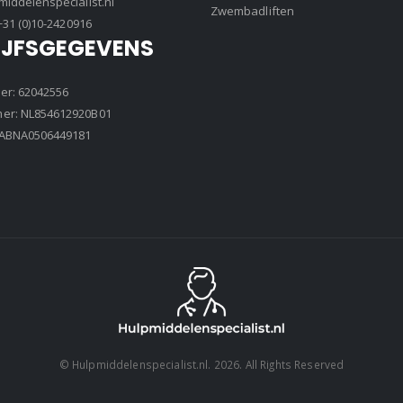
iddelenspecialist.nl
Zwembadliften
+31 (0)10-2420916
IJFSGEGEVENS
r: 62042556
r: NL854612920B01
8ABNA0506449181
© Hulpmiddelenspecialist.nl. 2026. All Rights Reserved