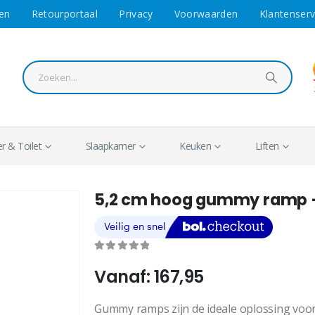
en
Retourportaal
Privacy
Voorwaarden
Klantenserv
 & Toilet
Slaapkamer
Keuken
Liften
5,2 cm hoog gummy ramp –
0
out of 5
Vanaf:
167,95
Gummy ramps zijn de ideale oplossing voor