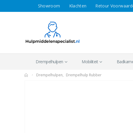
Showroom
Klachten
Retour Voorwaard
Drempelhulpen
Mobiliteit
Badkamer
Drempelhulpen
,
Drempelhulp Rubber