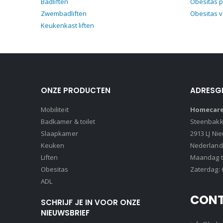
Badliften
Obesitas p
Zwembadliften
Obesitas 
Keukenkast liften
ONZE PRODUCTEN
ADRESG
Mobiliteit
Homecare 
Badkamer & toilet
Steenbakke
Slaapkamer
2913 LJ Ni
Keuken
Nederland
Liften
Maandag t/
Obesitas
Zaterdag: 
ADL
CON
SCHRIJF JE IN VOOR ONZE
NIEUWSBRIEF