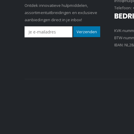
info@hulpm
Ontdek innovatieve hulpmiddelen,
Telefoon:
assortimentuitbreidingen en exclusieve
BEDR
aanbiedingen direct in je inbox!
KVK-numme
BTW-numme
IBAN: NL2