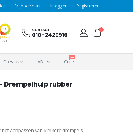
ice
Mijn Account
Inloggen
Registreren
CONTACT
0
010-2420916
Sale!
Obesitas
ADL
Outlet
 Drempelhulp rubber
 het aanpassen van kleinere drempels.