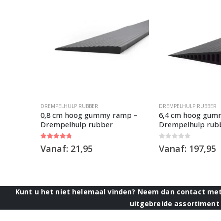
DREMPELHULP RUBBER
DREMPELHULP RUBBER
amp –
0,8 cm hoog gummy ramp –
6,4 cm hoog gum
Drempelhulp rubber
Drempelhulp rub
4.67
out of 5
0
out of 5
Vanaf:
21,95
Vanaf:
197,95
Kunt u het niet helemaal vinden? Neem dan contact met 
uitgebreide assortiment 