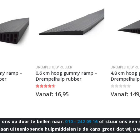
DREMPELHULP RUBBER
DREMPELHULP RU
my ramp –
0,6 cm hoog gummy ramp –
4,8 cm hoog
ber
Drempelhulp rubber
Drempelhulp
4.50
out of 5
0
out of 5
Vanaf:
16,95
Vanaf:
149
ons op door te bellen naar:
010 - 242 09 16
of stuur ons een 
aan uiteenlopende hulpmiddelen is de kans groot dat wij u 