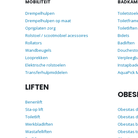
MOBILITEIT
BADKAME
Drempelhulpen
Toiletstoe
Drempelhulpen op maat
Toiletfram
Oprijplaten zorg
Toiletliften
Rolstoel / scootmobiel acessoires
Bidets
Rollators
Badliften
Wandbeugels
Douchesto
Looprekken
Verpleegb
Elektrische rolstoelen
Instapbad
Transferhulpmiddelen
AquaPick
LIFTEN
OBES
Benenlift
Sta-op lift
Obesitas 
Toiletlift
Obesitas d
Werkbladliften
Obesitas 
Wastafelliften
Obesitas t