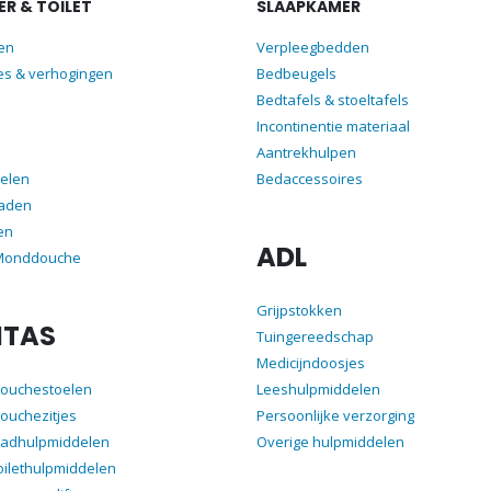
R & TOILET
SLAAPKAMER
len
Verpleegbedden
es & verhogingen
Bedbeugels
Bedtafels & stoeltafels
Incontinentie materiaal
Aantrekhulpen
elen
Bedaccessoires
aden
en
ADL
 Monddouche
Grijpstokken
ITAS
Tuingereedschap
Medicijndoosjes
douchestoelen
Leeshulpmiddelen
ouchezitjes
Persoonlijke verzorging
badhulpmiddelen
Overige hulpmiddelen
oilethulpmiddelen