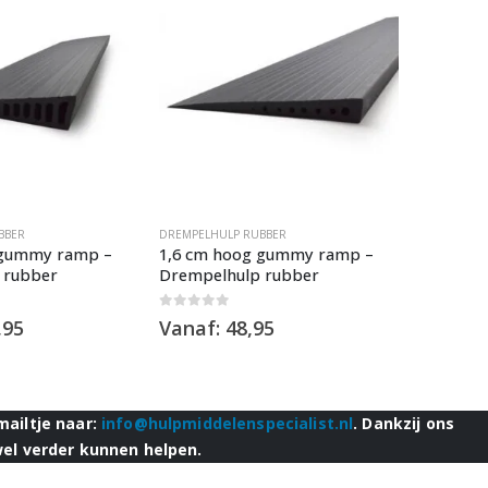
BBER
DREMPELHULP RUBBER
DREMPELHU
 gummy ramp –
1,6 cm hoog gummy ramp –
1,0 cm 
 rubber
Drempelhulp rubber
Drempel
0
out of 5
5.00
out o
,95
Vanaf:
48,95
Vanaf:
mailtje naar:
info@hulpmiddelenspecialist.nl
. Dankzij ons
wel verder kunnen helpen.