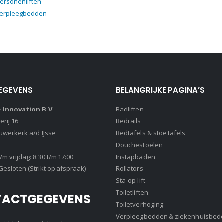
ersonenliften
verpleegbedden
EGEVENS
BELANGRIJKE PAGINA’S
Innovation B.V.
Badliften
rij 16
Bedrails
euwerkerk a/d IJssel
Bedtafels & stoeltafels
Douchestoelen
m vrijdag: 8:30 t/m 17:00
Instapbaden
Gesloten (Strikt op afspraak)
Rollators
Sta-op lift
Toiletliften
TACTGEGEVENS
Toiletverhoging
Verpleegbedden & ziekenhuisbed