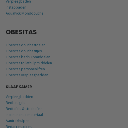
Verpleegbaden
Instapbaden
AquaPick Monddouche
OBESITAS
Obesitas douchestoelen
Obesitas douchezitjes
Obesitas badhulpmiddelen
Obesitas toilethulpmiddelen
Obesitas personenliften
Obesitas verpleegbedden
SLAAPKAMER
Verpleegbedden
Bedbeugels
Bedtafels & stoeltafels
Incontinentie materiaal
Aantrekhulpen
Bedaccessoires