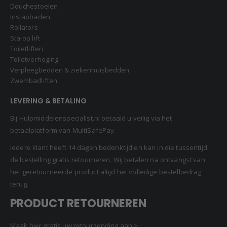
Douchestoelen
Instapbaden
Rollators
Sta-op lift
Toiletliften
Toiletverhoging
Verpleegbedden & ziekenhuisbedden
Zwembadliften
LEVERING & BETALING
Bij Hulpmiddelenspecialist.nl betaald u veilig via het
betaalplatform van MultiSafePay.
Iedere klant heeft 14 dagen bedenktijd en kan in die tussentijd
de bestelling gratis retourneren. Wij betalen na ontvangst van
het geretourneerde product altijd het volledige bestelbedrag
terug.
PRODUCT RETOURNEREN
Maak hier gratis uw retourzending aan >