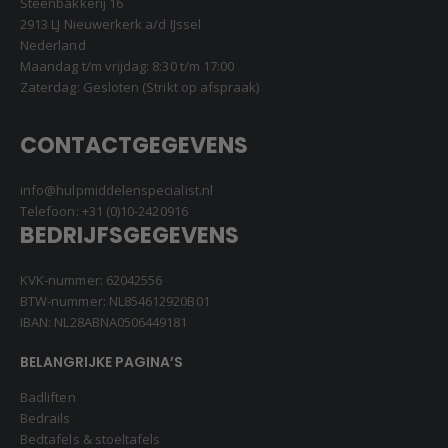
Steenbakkerij 16
2913 LJ Nieuwerkerk a/d IJssel
Nederland
Maandag t/m vrijdag: 8:30 t/m 17:00
Zaterdag: Gesloten (Strikt op afspraak)
CONTACTGEGEVENS
info@hulpmiddelenspecialist.nl
Telefoon:
+31 (0)10-2420916
BEDRIJFSGEGEVENS
KVK-nummer: 62042556
BTW-nummer: NL854612920B01
IBAN: NL28ABNA0506449181
BELANGRIJKE PAGINA’S
Badliften
Bedrails
Bedtafels & stoeltafels