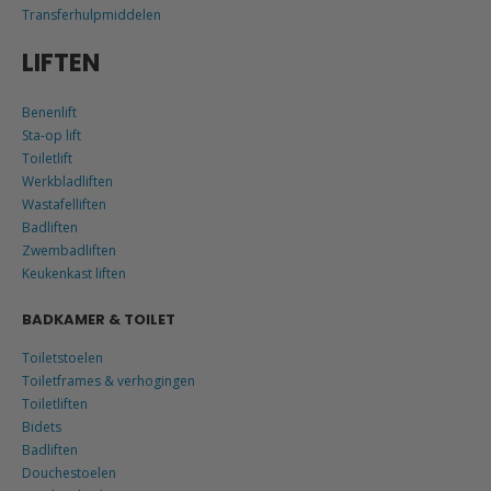
Transferhulpmiddelen
LIFTEN
Benenlift
Sta-op lift
Toiletlift
Werkbladliften
Wastafelliften
Badliften
Zwembadliften
Keukenkast liften
BADKAMER & TOILET
Toiletstoelen
Toiletframes & verhogingen
Toiletliften
Bidets
Badliften
Douchestoelen