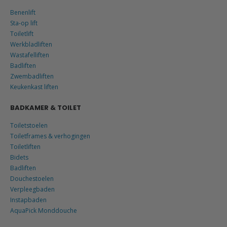
Benenlift
Sta-op lift
Toiletlift
Werkbladliften
Wastafelliften
Badliften
Zwembadliften
Keukenkast liften
BADKAMER & TOILET
Toiletstoelen
Toiletframes & verhogingen
Toiletliften
Bidets
Badliften
Douchestoelen
Verpleegbaden
Instapbaden
AquaPick Monddouche