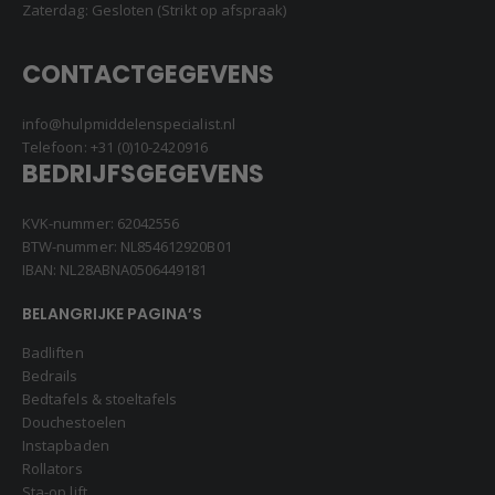
Zaterdag: Gesloten (Strikt op afspraak)
CONTACTGEGEVENS
info@hulpmiddelenspecialist.nl
Telefoon:
+31 (0)10-2420916
BEDRIJFSGEGEVENS
KVK-nummer: 62042556
BTW-nummer: NL854612920B01
IBAN: NL28ABNA0506449181
BELANGRIJKE PAGINA’S
Badliften
Bedrails
Bedtafels & stoeltafels
Douchestoelen
Instapbaden
Rollators
Sta-op lift