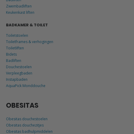
Zwembadliften
Keukenkast liften
BADKAMER & TOILET
Toiletstoelen
Toiletframes & verhogingen
Toiletliften
Bidets
Badliften
Douchestoelen
Verpleegbaden
Instapbaden
AquaPick Monddouche
OBESITAS
Obesitas douchestoelen
Obesitas douchezitjes
Obesitas badhulpmiddelen