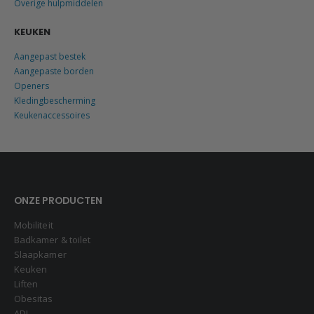
Overige hulpmiddelen
KEUKEN
Aangepast bestek
Aangepaste borden
Openers
Kledingbescherming
Keukenaccessoires
ONZE PRODUCTEN
Mobiliteit
Badkamer & toilet
Slaapkamer
Keuken
Liften
Obesitas
ADL