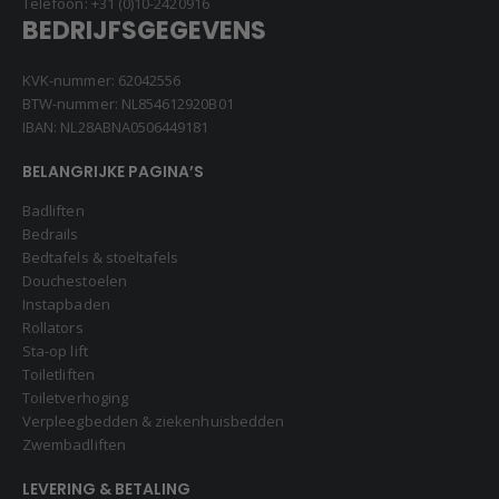
Telefoon:
+31 (0)10-2420916
BEDRIJFSGEGEVENS
KVK-nummer: 62042556
BTW-nummer: NL854612920B01
IBAN: NL28ABNA0506449181
BELANGRIJKE PAGINA’S
Badliften
Bedrails
Bedtafels & stoeltafels
Douchestoelen
Instapbaden
Rollators
Sta-op lift
Toiletliften
Toiletverhoging
Verpleegbedden & ziekenhuisbedden
Zwembadliften
LEVERING & BETALING