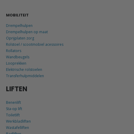
MOBILITEIT
Drempelhulpen
Drempelhulpen op maat
Oprijplaten zorg
Rolstoel / scootmobiel acessoires
Rollators
Wandbeugels
Looprekken
Elektrische rolstoelen
Transferhulpmiddelen
LIFTEN
Benenlift
Sta-op lift
Toiletlift
Werkbladliften
Wastafelliften
Badliften