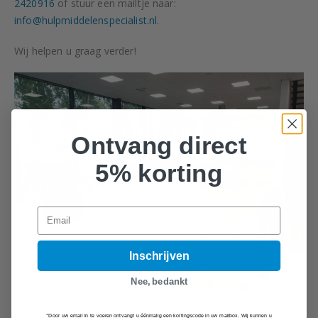
2420916
of stuur een mailtje naar:
info@hulpmiddelenspecialist.nl
.
Wij helpen u graag verder!
Ontvang direct
5% korting
Email
Inschrijven
Nee, bedankt
*Door uw email in te voeren ontvangt u éénmalig een kortingscode in uw mailbox. Wij kunnen u