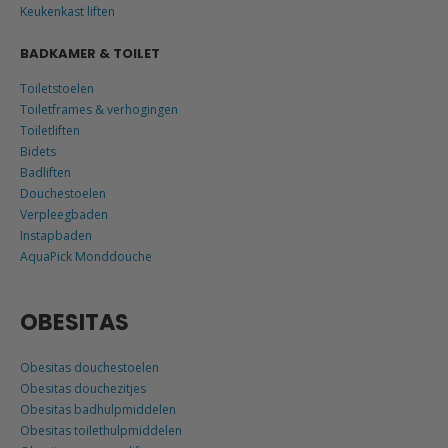
Keukenkast liften
BADKAMER & TOILET
Toiletstoelen
Toiletframes & verhogingen
Toiletliften
Bidets
Badliften
Douchestoelen
Verpleegbaden
Instapbaden
AquaPick Monddouche
OBESITAS
Obesitas douchestoelen
Obesitas douchezitjes
Obesitas badhulpmiddelen
Obesitas toilethulpmiddelen