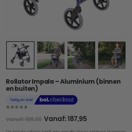
Rollator Impala – Aluminium (binnen
en buiten)
0
out of 5
Vanaf:
187,95
Vanaf:
199,00
De Impala rollator heeft een metallic blauw gekleurd aluminium