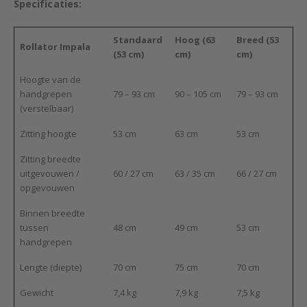
Specificaties:
Standaard
Hoog (63
Breed (53
Rollator Impala
(53 cm)
cm)
cm)
Hoogte van de
handgrepen
79 – 93 cm
90 – 105 cm
79 – 93 cm
(verstelbaar)
Zitting hoogte
53 cm
63 cm
53 cm
Zitting breedte
uitgevouwen /
60 / 27 cm
63 / 35 cm
66 / 27 cm
opgevouwen
Binnen breedte
tussen
48 cm
49 cm
53 cm
handgrepen
Lengte (diepte)
70 cm
75 cm
70 cm
Gewicht
7,4 kg
7,9 kg
7,5 kg