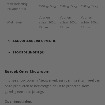
Max. belasting
150 kg / 5 kg
150 kg / 5 kg
150 kg / 5 kg
(rollator / tas)
Voor en
Voor en
Voor en
Wielmaten
achter 200 x
achter 200 x
achter 200 x
35 mm
35 mm
35 mm
AANVULLENDE INFORMATIE
BEOORDELINGEN (0)
Bezoek Onze Showroom:
In onze showroom in Nieuwerkerk aan den IJssel zijn veel van
onze producten te bezichtigen en uit te proberen. Kom
gezellig een keertje langs!
Openingstijden: