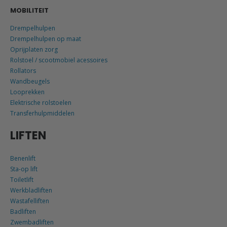
MOBILITEIT
Drempelhulpen
Drempelhulpen op maat
Oprijplaten zorg
Rolstoel / scootmobiel acessoires
Rollators
Wandbeugels
Looprekken
Elektrische rolstoelen
Transferhulpmiddelen
LIFTEN
Benenlift
Sta-op lift
Toiletlift
Werkbladliften
Wastafelliften
Badliften
Zwembadliften