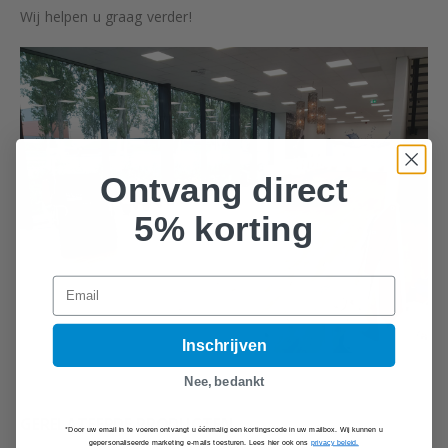
Wij helpen u graag verder!
Ontvang direct
5% korting
Email
Inschrijven
Nee, bedankt
GERELATEERDE PRODUCTEN
*Door uw email in te voeren ontvangt u éénmalig een kortingscode in uw mailbox. Wij kunnen u
gepersonaliseerde marketing e-mails toesturen. Lees hier ook ons
privacy beleid.