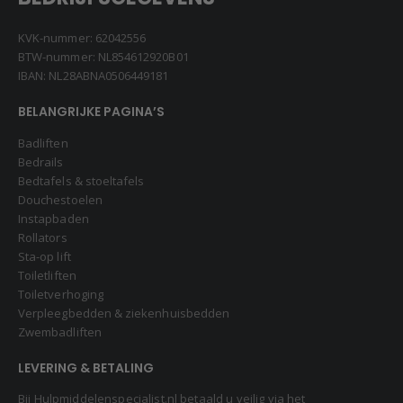
KVK-nummer: 62042556
BTW-nummer: NL854612920B01
IBAN: NL28ABNA0506449181
BELANGRIJKE PAGINA’S
Badliften
Bedrails
Bedtafels & stoeltafels
Douchestoelen
Instapbaden
Rollators
Sta-op lift
Toiletliften
Toiletverhoging
Verpleegbedden & ziekenhuisbedden
Zwembadliften
LEVERING & BETALING
Bij Hulpmiddelenspecialist.nl betaald u veilig via het