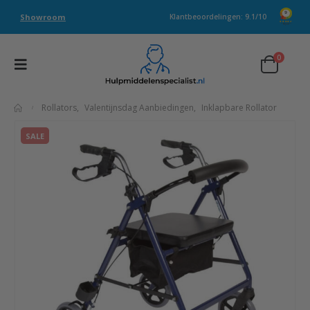
Showroom
Klantbeoordelingen: 9.1/10
0
Rollators
,
Valentijnsdag Aanbiedingen
,
Inklapbare Rollator
SALE