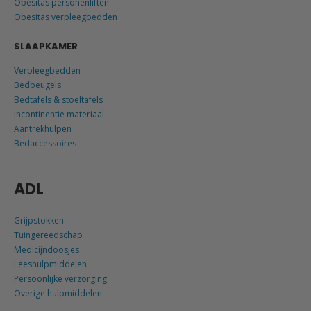
Obesitas personenliften
Obesitas verpleegbedden
SLAAPKAMER
Verpleegbedden
Bedbeugels
Bedtafels & stoeltafels
Incontinentie materiaal
Aantrekhulpen
Bedaccessoires
ADL
Grijpstokken
Tuingereedschap
Medicijndoosjes
Leeshulpmiddelen
Persoonlijke verzorging
Overige hulpmiddelen