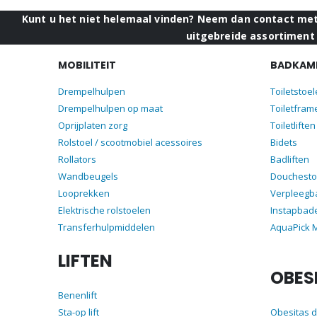
Kunt u het niet helemaal vinden? Neem dan contact met 
uitgebreide assortiment 
MOBILITEIT
BADKAME
Drempelhulpen
Toiletstoe
Drempelhulpen op maat
Toiletfram
Oprijplaten zorg
Toiletliften
Rolstoel / scootmobiel acessoires
Bidets
Rollators
Badliften
Wandbeugels
Douchesto
Looprekken
Verpleegb
Elektrische rolstoelen
Instapbad
Transferhulpmiddelen
AquaPick
LIFTEN
OBES
Benenlift
Sta-op lift
Obesitas 