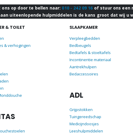
ons op door te bellen naar:
010 - 242 09 16
of stuur ons een 
aan uiteenlopende hulpmiddelen is de kans groot dat wij u 
R & TOILET
SLAAPKAMER
len
Verpleegbedden
es & verhogingen
Bedbeugels
Bedtafels & stoeltafels
Incontinentie materiaal
Aantrekhulpen
elen
Bedaccessoires
aden
en
ADL
 Monddouche
Grijpstokken
ITAS
Tuingereedschap
Medicijndoosjes
douchestoelen
Leeshulpmiddelen