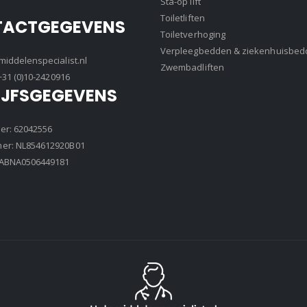
Sta-op lift
Toiletliften
TACTGEGEVENS
Toiletverhoging
Verpleegbedden & ziekenhuisbed
iddelenspecialist.nl
Zwembadliften
+31 (0)10-2420916
IJFSGEGEVENS
r: 62042556
r: NL854612920B01
8ABNA0506449181