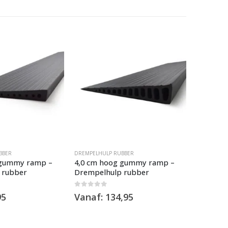
BBER
DREMPELHULP RUBBER
DREMPELHU
 gummy ramp –
4,0 cm hoog gummy ramp –
2,4 cm 
 rubber
Drempelhulp rubber
Drempel
0
out of 5
0
out of 5
95
Vanaf:
134,95
Vanaf: