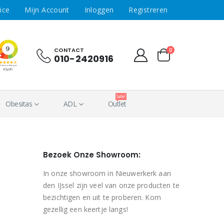
ice
Mijn Account
Inloggen
Registreren
CONTACT
0
010-2420916
Sale!
Obesitas
ADL
Outlet
Bezoek Onze Showroom:
In onze showroom in Nieuwerkerk aan
den IJssel zijn veel van onze producten te
bezichtigen en uit te proberen. Kom
gezellig een keertje langs!