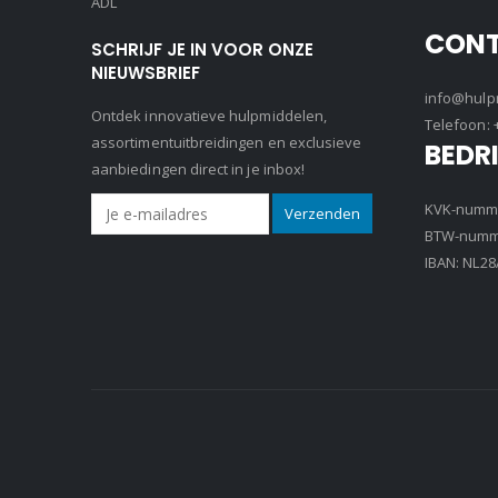
ADL
CON
SCHRIJF JE IN VOOR ONZE
NIEUWSBRIEF
info@hulpm
Ontdek innovatieve hulpmiddelen,
Telefoon:
assortimentuitbreidingen en exclusieve
BEDR
aanbiedingen direct in je inbox!
KVK-numme
BTW-numme
IBAN: NL2