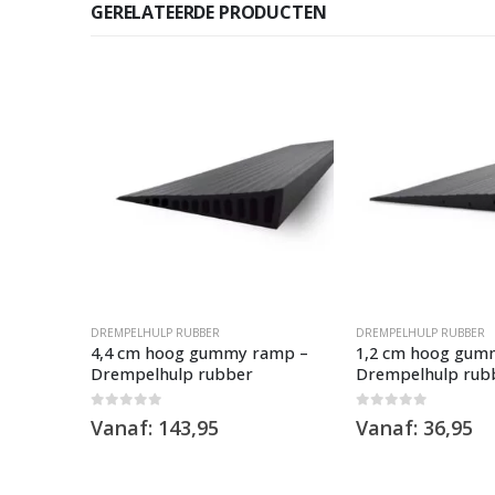
GERELATEERDE PRODUCTEN
DREMPELHULP RUBBER
DREMPELHULP RUBBER
amp –
4,4 cm hoog gummy ramp –
1,2 cm hoog gum
Drempelhulp rubber
Drempelhulp rub
0
out of 5
0
out of 5
Vanaf:
143,95
Vanaf:
36,95