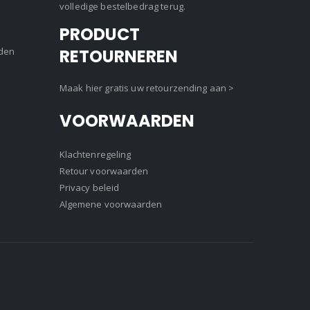
volledige bestelbedrag terug.
PRODUCT
den
RETOURNEREN
Maak hier gratis uw retourzending aan >
VOORWAARDEN
Klachtenregeling
Retour voorwaarden
Privacy beleid
Algemene voorwaarden