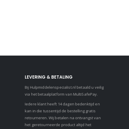
LEVERING & BETALING
Bij Hulpmiddelenspecialist.nl betaald u veilig
via het betaalplatform van MultiSafePay.
Iedere klant heeft 14 dagen bedenktijd en
kan in die tussentijd de bestelling gratis
retourneren. Wij betalen na ontvangst van
het geretourneerde product altijd het