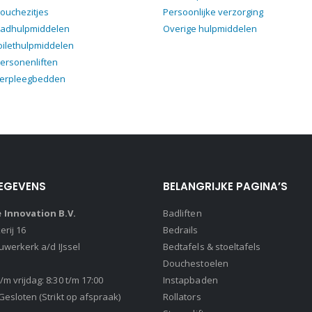
ouchezitjes
Persoonlijke verzorging
badhulpmiddelen
Overige hulpmiddelen
oilethulpmiddelen
ersonenliften
verpleegbedden
EGEVENS
BELANGRIJKE PAGINA’S
Innovation B.V.
Badliften
rij 16
Bedrails
euwerkerk a/d IJssel
Bedtafels & stoeltafels
Douchestoelen
m vrijdag: 8:30 t/m 17:00
Instapbaden
Gesloten (Strikt op afspraak)
Rollators