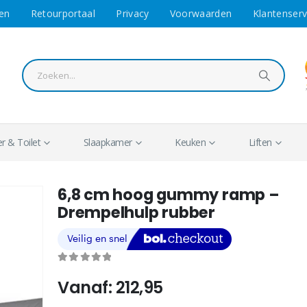
en
Retourportaal
Privacy
Voorwaarden
Klantenserv
 & Toilet
Slaapkamer
Keuken
Liften
6,8 cm hoog gummy ramp –
Drempelhulp rubber
0
out of 5
Vanaf:
212,95