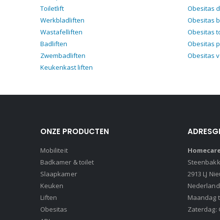
Toiletlift
Obesitas d
Werkbladliften
Obesitas 
Wastafelliften
Obesitas t
Badliften
Obesitas p
Zwembadliften
Obesitas 
Keukenkast liften
ONZE PRODUCTEN
ADRESG
Mobiliteit
Homecare 
Badkamer & toilet
Steenbakke
Slaapkamer
2913 LJ Ni
Keuken
Nederland
Liften
Maandag t/
Obesitas
Zaterdag: 