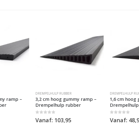
DREMPELHULP RUBBER
DREMPELHULP RU
my ramp –
3,2 cm hoog gummy ramp –
1,6 cm hoog
ber
Drempelhulp rubber
Drempelhulp
0
out of 5
0
out of 5
Vanaf:
103,95
Vanaf:
48,