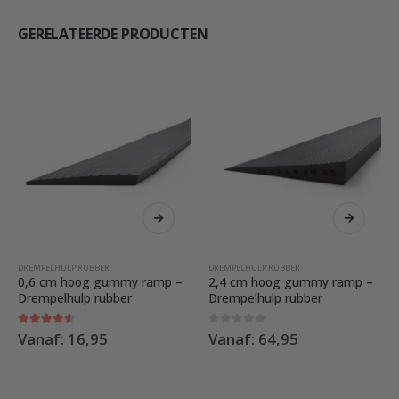
GERELATEERDE PRODUCTEN
kan gekozen worden op de productpagina
Dit product heeft meerdere variaties. Deze optie kan gekozen worden op de productpagina
Dit product heeft meerdere variaties. Deze optie kan gekozen worden
DREMPELHULP RUBBER
DREMPELHULP RUBBER
0,6 cm hoog gummy ramp –
2,4 cm hoog gummy ramp –
Drempelhulp rubber
Drempelhulp rubber
4.50
out of 5
0
out of 5
Vanaf:
16,95
Vanaf:
64,95