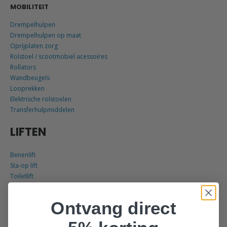
MOBILITEIT
Drempelhulpen
Drempelhulpen op maat
Oprijplaten zorg
Rolstoel / scootmobiel acessoires
Rollators
Wandbeugels
Looprekken
Elektrische rolstoelen
Transferhulpmiddelen
LIFTEN
Benenlift
Sta-op lift
Toiletlift
Werkbladliften
Wastafelliften
Ontvang direct
Badliften
Zwembadliften