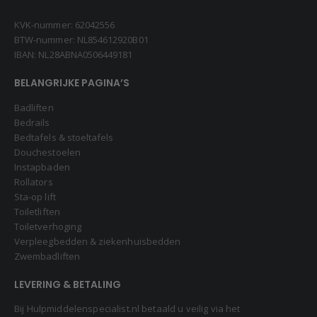
KVK-nummer: 62042556
BTW-nummer: NL854612920B01
IBAN: NL28ABNA0506449181
BELANGRIJKE PAGINA’S
Badliften
Bedrails
Bedtafels & stoeltafels
Douchestoelen
Instapbaden
Rollators
Sta-op lift
Toiletliften
Toiletverhoging
Verpleegbedden & ziekenhuisbedden
Zwembadliften
LEVERING & BETALING
Bij Hulpmiddelenspecialist.nl betaald u veilig via het