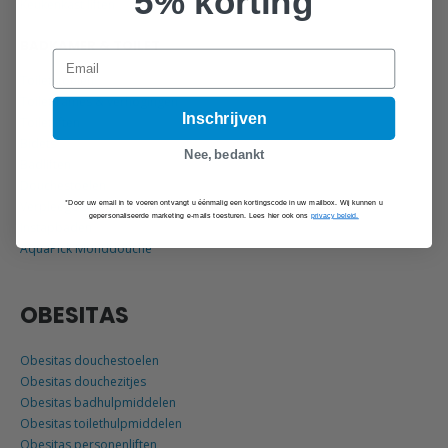
5% korting
Keukenkast liften
BADKAMER & TOILET
Email
Toiletstoelen
Toiletframes & verhogingen
Inschrijven
Toiletliften
Bidets
Nee, bedankt
Badliften
Douchestoelen
*Door uw email in te voeren ontvangt u éénmalig een kortingscode in uw mailbox. Wij kunnen u
Verpleegbaden
gepersonaliseerde marketing e-mails toesturen. Lees hier ook ons
privacy beleid.
Instapbaden
AquaPick Monddouche
OBESITAS
Obesitas douchestoelen
Obesitas douchezitjes
Obesitas badhulpmiddelen
Obesitas toilethulpmiddelen
Obesitas personenliften