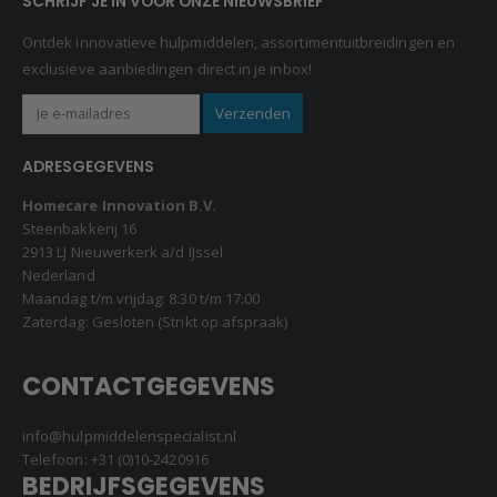
SCHRIJF JE IN VOOR ONZE NIEUWSBRIEF
Ontdek innovatieve hulpmiddelen, assortimentuitbreidingen en
exclusieve aanbiedingen direct in je inbox!
ADRESGEGEVENS
Homecare Innovation B.V.
Steenbakkerij 16
2913 LJ Nieuwerkerk a/d IJssel
Nederland
Maandag t/m vrijdag: 8:30 t/m 17:00
Zaterdag: Gesloten (Strikt op afspraak)
CONTACTGEGEVENS
info@hulpmiddelenspecialist.nl
Telefoon:
+31 (0)10-2420916
BEDRIJFSGEGEVENS