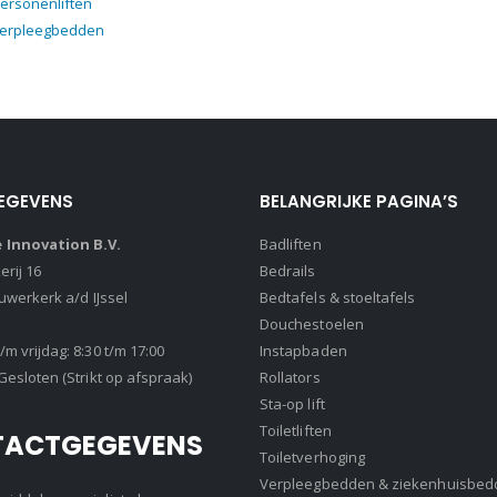
ersonenliften
verpleegbedden
EGEVENS
BELANGRIJKE PAGINA’S
Innovation B.V.
Badliften
rij 16
Bedrails
euwerkerk a/d IJssel
Bedtafels & stoeltafels
Douchestoelen
m vrijdag: 8:30 t/m 17:00
Instapbaden
Gesloten (Strikt op afspraak)
Rollators
Sta-op lift
Toiletliften
TACTGEGEVENS
Toiletverhoging
Verpleegbedden & ziekenhuisbed