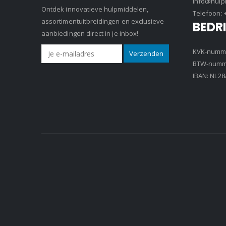
info@hulpm
Ontdek innovatieve hulpmiddelen,
Telefoon:
assortimentuitbreidingen en exclusieve
BEDR
aanbiedingen direct in je inbox!
KVK-numme
BTW-numme
IBAN: NL2