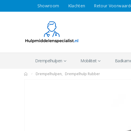
Showroom
Klachten
Retour Voorwaard
Drempelhulpen
Mobiliteit
Badkamer
Drempelhulpen
,
Drempelhulp Rubber