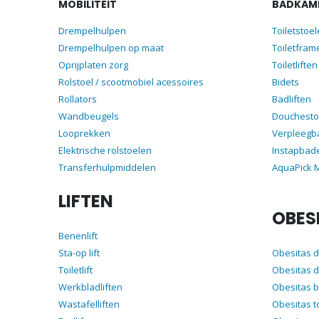
MOBILITEIT
BADKAME
Drempelhulpen
Toiletstoe
Drempelhulpen op maat
Toiletfram
Oprijplaten zorg
Toiletliften
Rolstoel / scootmobiel acessoires
Bidets
Rollators
Badliften
Wandbeugels
Douchesto
Looprekken
Verpleegb
Elektrische rolstoelen
Instapbad
Transferhulpmiddelen
AquaPick
LIFTEN
OBES
Benenlift
Sta-op lift
Obesitas 
Toiletlift
Obesitas d
Werkbladliften
Obesitas 
Wastafelliften
Obesitas t