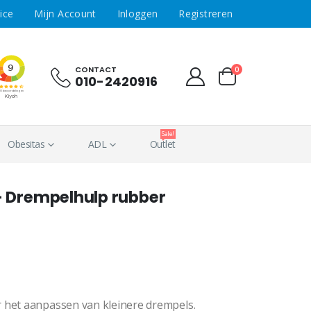
ice
Mijn Account
Inloggen
Registreren
CONTACT
0
010-2420916
Sale!
Obesitas
ADL
Outlet
 Drempelhulp rubber
 het aanpassen van kleinere drempels.