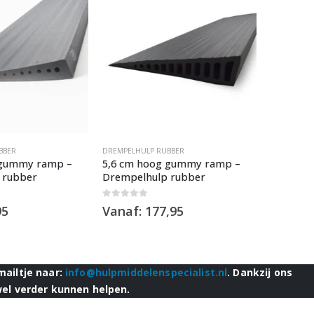
BBER
DREMPELHULP RUBBER
DREMPELHU
 gummy ramp –
5,6 cm hoog gummy ramp –
7,2 cm 
 rubber
Drempelhulp rubber
Drempel
0
out of 5
0
out of 5
95
Vanaf:
177,95
Vanaf:
mailtje naar:
info@hulpmiddelenspecialist.nl
. Dankzij ons
wel verder kunnen helpen.