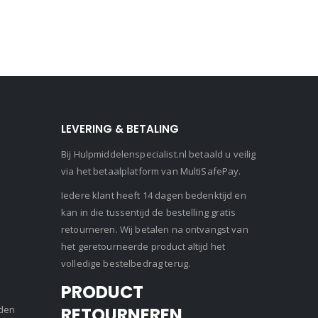
LEVERING & BETALING
Bij Hulpmiddelenspecialist.nl betaald u veilig
via het betaalplatform van MultiSafePay.
Iedere klant heeft 14 dagen bedenktijd en
kan in die tussentijd de bestelling gratis
retourneren. Wij betalen na ontvangst van
het geretourneerde product altijd het
volledige bestelbedrag terug.
PRODUCT
den
RETOURNEREN