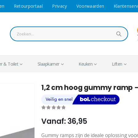
en
Retourportaal
Privacy
Voorwaarden
Klantenserv
 & Toilet
Slaapkamer
Keuken
Liften
1,2 cm hoog gummy ramp –
0
out of 5
Vanaf:
36,95
Gummy ramps zijn de ideale oplossing voor