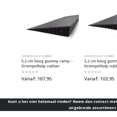
DREMPELHULP RUBBER
DREMPELHULP RUBBER
amp –
5,2 cm hoog gummy ramp –
3,2 cm hoog gum
Drempelhulp rubber
Drempelhulp rub
0
out of 5
0
out of 5
Vanaf:
167,95
Vanaf:
103,95
Kunt u het niet helemaal vinden? Neem dan contact met 
uitgebreide assortiment 