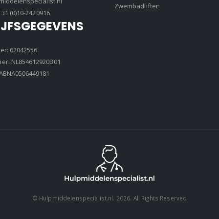
iddelenspecialist.nl
Zwembadliften
+31 (0)10-2420916
IJFSGEGEVENS
r: 62042556
r: NL854612920B01
8ABNA0506449181
© Hulpmiddelenspecialist.nl. 2026. All Rights Reserved