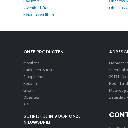
Badliften
Obesitas p
Zwembadliften
Obesitas 
Keukenkast liften
ONZE PRODUCTEN
ADRESG
Mobiliteit
Homecare 
Badkamer & toilet
Steenbakke
Slaapkamer
2913 LJ Ni
Keuken
Nederland
Liften
Maandag t/
Obesitas
Zaterdag: 
ADL
CON
SCHRIJF JE IN VOOR ONZE
NIEUWSBRIEF