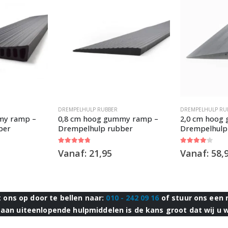
DREMPELHULP RUBBER
DREMPELHULP RU
my ramp –
0,8 cm hoog gummy ramp –
2,0 cm hoog
ber
Drempelhulp rubber
Drempelhulp
4.67
out of 5
4.00
out of 5
Vanaf:
21,95
Vanaf:
58,
ons op door te bellen naar:
010 - 242 09 16
of stuur ons een 
aan uiteenlopende hulpmiddelen is de kans groot dat wij u 