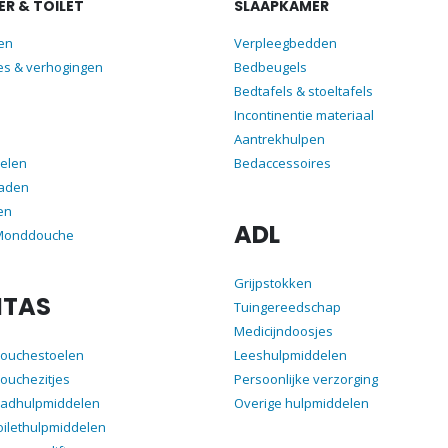
R & TOILET
SLAAPKAMER
len
Verpleegbedden
es & verhogingen
Bedbeugels
Bedtafels & stoeltafels
Incontinentie materiaal
Aantrekhulpen
elen
Bedaccessoires
aden
en
ADL
 Monddouche
Grijpstokken
ITAS
Tuingereedschap
Medicijndoosjes
douchestoelen
Leeshulpmiddelen
ouchezitjes
Persoonlijke verzorging
badhulpmiddelen
Overige hulpmiddelen
oilethulpmiddelen